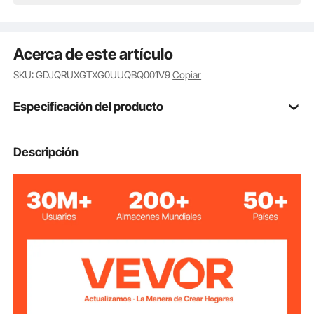
Acerca de este artículo
SKU: GDJQRUXGTXG0UUQBQ001V9
Copiar
Especificación del producto
Número de
Descripción
LY-1998
modelo del
artículo
CC 7,2 V
Voltaje nominal
8 W
Potencia
riel en forma de U y en forma
Vía compatible
de I