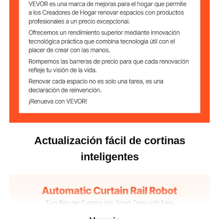
Capacidad de la
2000 mAh
batería/celda
Cantidad de
2
batería
Alcance del
32,8 pies / 10 m
control remoto
Peso máximo de
35 lbs / 16 kg
cortina por unidad
Actualización fácil de cortinas
ABS
Material
inteligentes
9,4 x 3,4 x 2,2 pulgadas /
Dimensiones del
producto
240 x 86 x 55 mm
1,2 libras / 0,56 kg
Peso del producto