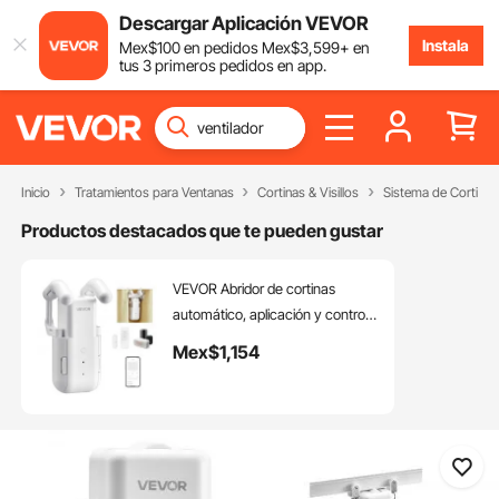
Descargar Aplicación VEVOR
Instala
Mex$
100
en pedidos
Mex$
3,599
+ en
tus 3 primeros pedidos en app.
Inicio
Tratamientos para Ventanas
Cortinas & Visillos
Sistema de Cortinas 
Productos destacados que te pueden gustar
VEVOR Abridor de cortinas
automático, aplicación y control
remoto, concentrador incluido,
Mex$
1,154
abridor de cortinas eléctrico
inteligente compatible con Alexa
y Google Home, apertura y cierre
temporizados, modo silencioso,
para varillas romanas