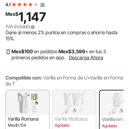
abridor de cortinas eléctrico inteligente compatible con
36
4.1
Alexa y Google Home, apertura y cierre temporizados,
1,147
Mex$
para rieles en forma de U/I.
IVA incluido
Gane al menos
2%
puntos en compras o ahorre hasta
15%
.
Mex$
100
en pedidos
Mex$
3,599
+ en tus 3
primeros pedidos en app.
Descarga Ahora
Compatible con:
Varilla en Forma de U+Varilla en Forma
de T
Varilla Romana
Varilla Multiusos
Varilla en F
de U+Varilla
Mex$1,154
Agotado
Agotado