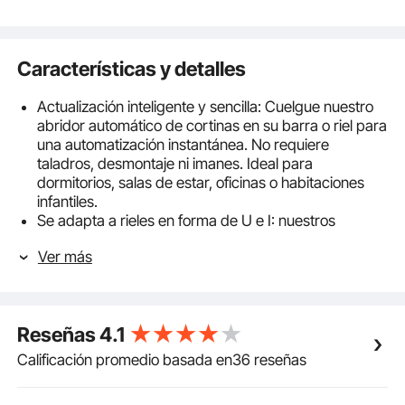
Características y detalles
Actualización inteligente y sencilla: Cuelgue nuestro
abridor automático de cortinas en su barra o riel para
una automatización instantánea. No requiere
taladros, desmontaje ni imanes. Ideal para
dormitorios, salas de estar, oficinas o habitaciones
infantiles.
Se adapta a rieles en forma de U e I: nuestros
ganchos para colgar permiten que el controlador se
Ver más
monte fácilmente en rieles en forma de U e I, lo que
hace que este abridor de cortinas inteligente sea
ideal para alquileres o renovaciones de casas
antiguas.
Reseñas
4.1
3 métodos de control: Controla tu abridor de cortinas
automático inteligente con el control remoto, la app o
Calificación promedio basada en36 reseñas
la voz. Compatible con Amazon Alexa y el Asistente
de Google, te permite abrir o cerrar las cortinas en