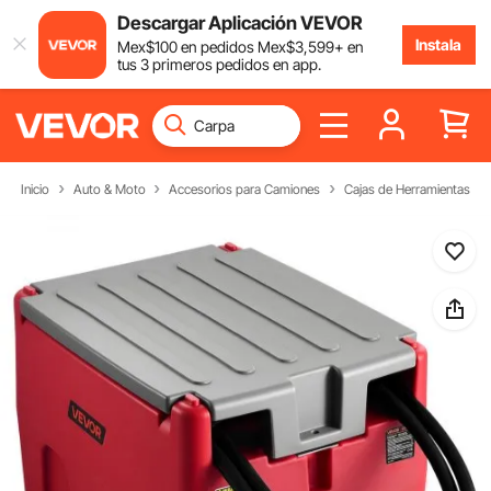
Descargar Aplicación VEVOR
Instala
Mex$
100
en pedidos
Mex$
3,599
+ en
tus 3 primeros pedidos en app.
Inicio
Auto & Moto
Accesorios para Camiones
Cajas de Herramientas pa