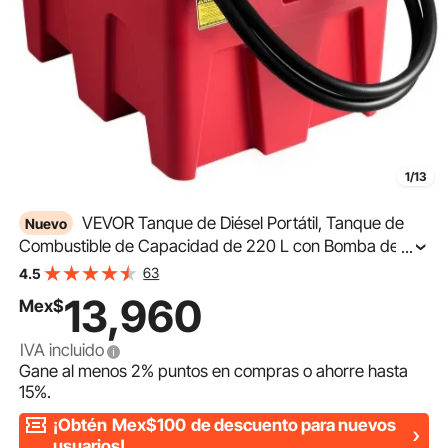
1/13
VEVOR Tanque de Diésel Portátil, Tanque de
Nuevo
Combustible de Capacidad de 220 L con Bomba de
...
Transferencia Eléctrica y Manguera de Goma de 3,9 m,
63
4.5
Contendor de Transferencia de Diésel de PE, Rojo
13,960
Mex$
IVA incluido
Gane al menos
2%
puntos en compras o ahorre hasta
15%
.
¡Obtén
Mex$100
de descuento para nuevos
usuarios!