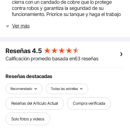
cierra con un candado de cobre que lo protege
contra robos y garantiza la seguridad de su
funcionamiento. Priorice su tanque y haga el trabajo
bien
Ver más
Repostaje eficiente de 58 galones: Caudal: 10.6 GPM;
Potencia de salida: 140 W. La bomba de transferencia
de 12 V proporciona una gran potencia para
suministrar combustible desde el tanque a sus
Reseñas
4.5
vehículos con alta eficiencia. Incorporamos un
indicador de combustible mecánico que monitorea la
Calificación promedio basada en63 reseñas
capacidad de diésel a tiempo, recordándole que
debe repostar a tiempo
Diseño de filtro mejorado: En comparación con otros
Reseñas destacadas
productos, nuestro tanque de transferencia de
combustible está equipado con un filtro dúplex para
Recomendado
Todas las estrellas
ofrecer diésel más puro. El filtro frontal del tanque
interior puede separar partículas grandes de
Reseñas del Artículo Actual
Compra verificada
impurezas, y el filtro exterior premium está diseñado
para filtrar impurezas pequeñas como metal,
coloides, partículas diminutas, etc
Solo fotos y videos
Pistola de combustible automática: Esta pistola se
apaga automáticamente cuando el tanque está lleno,