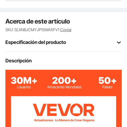
Acerca de este artículo
SKU: SLXNBJCMYJP1SWA5FV1
Copiar
Especificación del producto
Número de
Descripción
QLX1203-1
modelo del
artículo
500W
Potencia
acero inoxidable + PP + PC
Material principal
Método de
enfriamiento líquido
enfriamiento