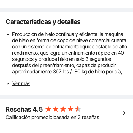
Características y detalles
Producción de hielo continua y eficiente: la máquina
de hielo en forma de copo de nieve comercial cuenta
con un sistema de enfriamiento líquido estable de alto
rendimiento, que logra un enfriamiento rápido en 40
segundos y produce hielo en solo 3 segundos
después del preenfriamiento, capaz de producir
aproximadamente 397 lbs / 180 kg de hielo por día,
ideal para preparar diversas bebidas como bebidas
Ver más
azucaradas, bebidas alcohólicas con un contenido
de alcohol de menos de 10°, bebidas de jugo de
frutas y leche.
Variedad de formas de hielo: al ajustar la velocidad
Reseñas
4.5
del rodillo, esta máquina de hielo en forma de copo
de nieve crea varias texturas de helado, como forma
Calificación promedio basada en13 reseñas
de nieve, forma de espagueti y forma de cascada,
cada una ofreciendo una textura suave y sedosa.