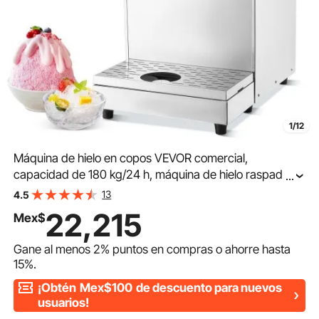
1/12
Máquina de hielo en copos VEVOR comercial,
capacidad de 180 kg/24 h, máquina de hielo raspado
...
de acero inoxidable, máquina eléctrica para conos de
13
4.5
nieve, sistema de refrigeración líquida para una rápida
22,215
Mex$
disipación del calor, helado
Gane al menos
2%
puntos en compras o ahorre hasta
15%
.
¡Obtén
Mex$100
de descuento para nuevos
usuarios!