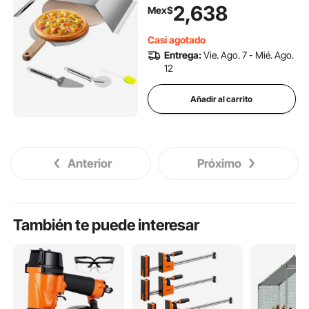
mayoría de parrillas de
2,638
Mex$
carbón de 22 pulgadas, kit
de horno para pizza con
Casi agotado
cámara para pizz
Entrega:
Vie. Ago. 7 - Mié. Ago.
12
Añadir al carrito
Anterior
Próximo
También te puede interesar