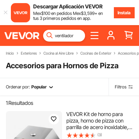
Descargar Aplicación VEVOR
Instala
Mex$
100
en pedidos
Mex$
3,599
+ en
tus 3 primeros pedidos en app.
Inicio
Exteriores
Cocina al Aire Libre
Cocinas de Exterior
Accesorios p
Accesorios para Hornos de Pizza
Ordenar por:
Popular
Filtros
1
Resultados
VEVOR Kit de horno para
pizza, horno de pizza con
parrilla de acero inoxidable,
kit para hacer pizza para la
(3)