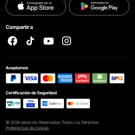
Políticas de Privacidad
Ayuda & FAQs
Pro member program T&Cs
Compartir a
Aceptamos
Certificación de Seguridad
Sartenes de acero inoxidable de grado alimenticio
En este juego se incluyen dos recipientes para alimentos de 1/3, perfectos
para almacenamiento por separado. Todas estas sartenes están hechas
de acero inoxidable 304. Dimensiones de 1/3 de sartén: 12.8"x6.9"x5.9";
Capacidad: 5.6 Qt. Cada sartén viene con una tapa y un cucharón.
© 2026 vevor.mx. Reservados Todos Los Derechos
Preferencias de cookies