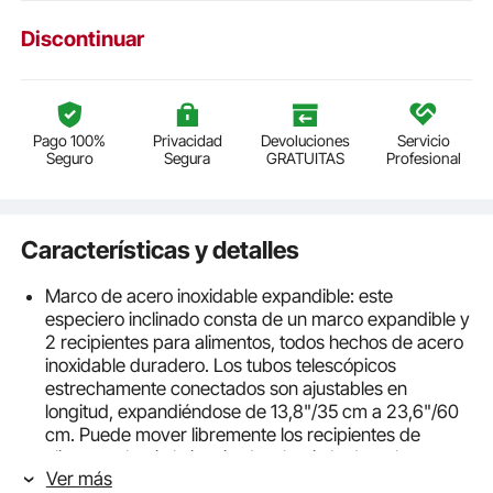
Discontinuar
Pago 100%
Privacidad
Devoluciones
Servicio
Seguro
Segura
GRATUITAS
Profesional
Características y detalles
Marco de acero inoxidable expandible: este
especiero inclinado consta de un marco expandible y
2 recipientes para alimentos, todos hechos de acero
inoxidable duradero. Los tubos telescópicos
estrechamente conectados son ajustables en
longitud, expandiéndose de 13,8"/35 cm a 23,6"/60
cm. Puede mover libremente los recipientes de
alimentos hacia la izquierda o hacia la derecha,
Ver más
dejándolos a su alcance. Además, la capacidad de