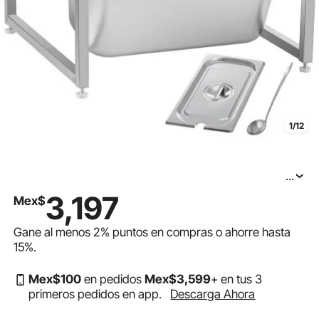
1/12
...
Especiero extensible VEVOR, ajustable de 35 a 60 cm,
3,197
Mex$
de acero inoxidable, con 2 niveles, incluye 2 sartenes y
2 cucharones. Soporte inclinado para salsas,
Gane al menos
2%
puntos en compras o ahorre hasta
15%
.
Mex$
100
en pedidos
Mex$
3,599
+ en tus 3
primeros pedidos en app.
Descarga Ahora