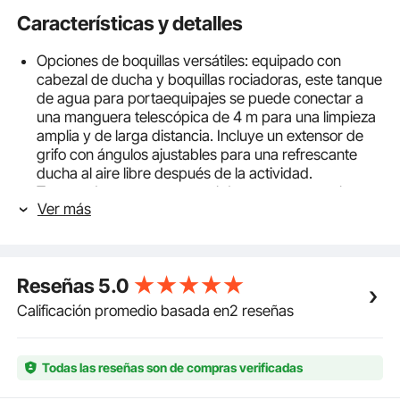
Características y detalles
Opciones de boquillas versátiles: equipado con
cabezal de ducha y boquillas rociadoras, este tanque
de agua para portaequipajes se puede conectar a
una manguera telescópica de 4 m para una limpieza
amplia y de larga distancia. Incluye un extensor de
grifo con ángulos ajustables para una refrescante
ducha al aire libre después de la actividad.
Tanque de agua con control de temperatura: el
Ver más
tanque de agua negro, fabricado completamente de
aluminio, absorbe el calor solar e incluye una etiqueta
de temperatura para facilitar la lectura del agua. Con
una capacidad de 4 galones (15 litros), es ideal para
Reseñas
5.0
duchas, baños de mascotas, lavado de autos y
limpieza de tablas de surf de remo.
Calificación promedio basada en2 reseñas
Paneles estabilizadores antisalpicaduras: dos
paneles resistentes a impactos dentro del tanque
evitan el impacto del movimiento, minimizando el
Todas las reseñas son de compras verificadas
chapoteo y asegurando un flujo de agua constante.
La construcción de aluminio soldado con precisión es