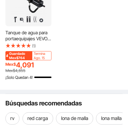
Tanque de agua para
portaequipajes VEVOR
de 4 galones,
(1)
multidispensador para
Guardado
Termina
exteriores con 2
Mex$764
Ago. 15
paneles
4,091
Mex$
antisalpicaduras y
Mex$
4,855
ranura en T, tanque de
¡Solo Quedan 4!
aluminio de alta
capacidad con puerto
de presurización, apto
para maleteros, barras
Búsquedas recomendadas
antivuelco y
travesaños.
rv
red carga
lona de malla
lona malla