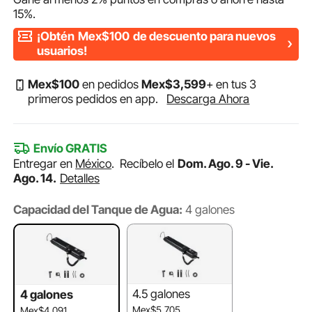
15%
.
¡Obtén
Mex$100
de descuento para nuevos
usuarios!
Mex$
100
en pedidos
Mex$
3,599
+ en tus 3
primeros pedidos en app.
Descarga Ahora
Envío GRATIS
Entregar en
México
.
Recíbelo el
Dom. Ago. 9 - Vie.
Ago. 14.
Detalles
Capacidad del Tanque de Agua:
4 galones
4.5 galones
4 galones
Mex$5,705
Mex$4,091