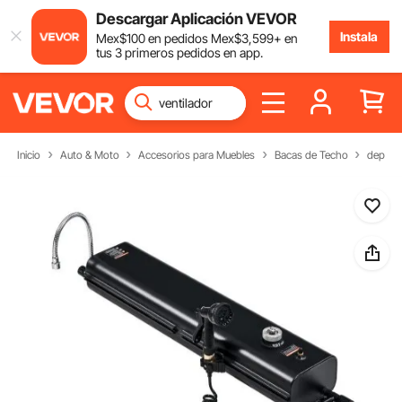
Descargar Aplicación VEVOR
Instala
Mex$
100
en pedidos
Mex$
3,599
+ en
tus 3 primeros pedidos en app.
Inicio
Auto & Moto
Accesorios para Muebles
Bacas de Techo
depósit