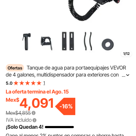
1/12
Tanque de agua para portaequipajes VEVOR
Ofertas
de 4 galones, multidispensador para exteriores con 2
...
paneles antisalpicaduras y ranura en T, tanque de
1
5.0
aluminio de alta capacidad con puerto de presurización,
La oferta termina el Ago. 15
apto para maleteros, barras antivuelco y travesaños.
4,091
Mex$
-
16
%
Mex$4,855
IVA incluido
¡Solo Quedan 4!
Gane al menos
2%
puntos en compras o ahorre hasta