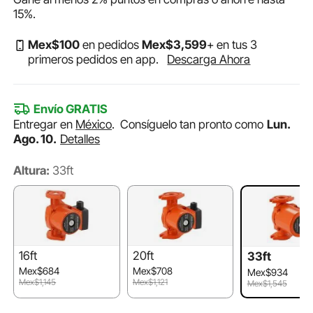
15%
.
Mex$
100
en pedidos
Mex$
3,599
+ en tus 3
primeros pedidos en app.
Descarga Ahora
Envío GRATIS
Entregar en
México
.
Consíguelo tan pronto como
Lun.
Ago. 10.
Detalles
Altura:
33ft
16ft
20ft
33ft
Mex$684
Mex$708
Mex$934
Mex$1,145
Mex$1,121
Mex$1,545