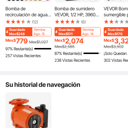
Bomba de
Bomba de sumidero
VEVOR Bom
Nuestra bomba de agua caliente es compatible con varios equipos de
recirculación de agua
VEVOR, 1/2 HP, 3960
sumergible 
calefacción, como calefacción por suelo radiante, radiadores, calderas de pared
y calderas, satisfaciendo fácilmente las necesidades de circulación de agua
caliente VEVOR, 93 W,
GPH, sumergible, de
residuales, 
(12)
(6)
caliente en diferentes escenarios.
110 V, adaptador de
acero inoxidable, con
5880 GPH, 
Guardado
Termina
Guardado
Termina
Guardado
latón de rosca G de
descarga de 1-1/2"
hierro fundi
Mex$248
Ago. 15
Mex$511
Ago. 14
Mex$176
3/4″ a NPT de 1/2″,
NPT y cable de 10 pies,
duradero, in
779
2,074
3,3
Mex$
Mex$
Mex$
Mex$
1,027
cabezal de acero
interruptor de flotador
salida de 2"
Mex$
2,585
Mex$
3,502
97% Restante(s)
inoxidable, control de 3
automático con
interruptor 
87% Restante(s)
¡Solo Quedan 
257 Vistas Recientes
velocidades para
conector de conexión,
de 10 pies,
238 Vistas Recientes
302 Vistas Re
calentador de agua
para depósito de agua
por UL para
eléctrico.
en sótanos interiores.
ideal para t
sépticos, s
Su historial de navegación