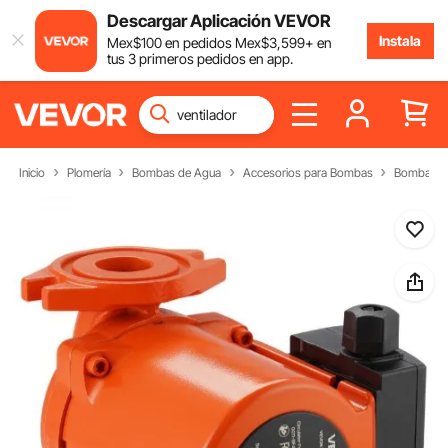
Descargar Aplicación VEVOR
Instala
Mex$
100
en pedidos
Mex$
3,599
+ en
tus 3 primeros pedidos en app.
Inicio
Plomería
Bombas de Agua
Accesorios para Bombas
Bomba Cir