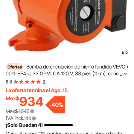
1/12
Bomba de circulación de hierro fundido VEVOR
Ofertas
0011-BF4-J, 33 GPM, CA 120 V, 33 pies (10 m), conexión
...
de brida de 1-1/4", ajuste de 3 velocidades,
3
5.0
funcionamiento silencioso, para sistemas de calefacción
La oferta termina el Ago. 15
residenciales.
934
Mex$
-
40
%
Mex$1,545
IVA incluido
¡Solo Quedan 4!
Gane al menos
2%
puntos en compras o ahorre hasta