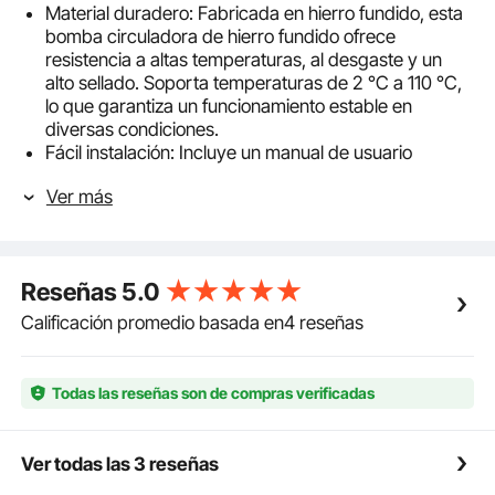
Material duradero: Fabricada en hierro fundido, esta
bomba circuladora de hierro fundido ofrece
resistencia a altas temperaturas, al desgaste y un
alto sellado. Soporta temperaturas de 2 °C a 110 °C,
lo que garantiza un funcionamiento estable en
diversas condiciones.
Fácil instalación: Incluye un manual de usuario
detallado y las piezas necesarias para la instalación,
Ver más
como conexiones y sellos. Nuestra bomba de
recirculación de agua caliente puede reemplazar
bombas de las mismas especificaciones, ideal tanto
para nuevas instalaciones como para la sustitución
Reseñas
5.0
de equipos.
Rendimiento potente: Con un diseño de tres
Calificación promedio basada en4 reseñas
velocidades, la bomba circuladora permite ajustar el
caudal según las necesidades del usuario, con un
caudal máximo de 33 GPM, una elevación de 33 pies
Todas las reseñas son de compras verificadas
y una potencia de 1/3 HP. Mejora considerablemente
la eficiencia de la circulación del agua caliente para
un calentamiento rápido.
Ver todas las 3 reseñas
Funcionamiento silencioso y seguro: Esta bomba de