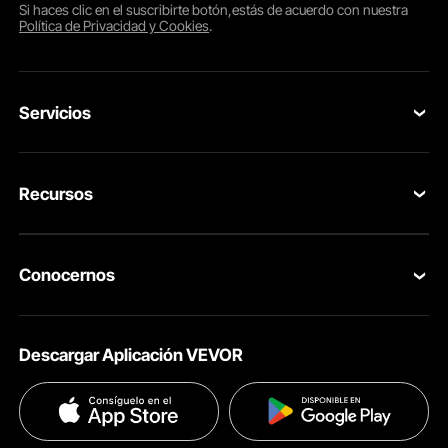
Si haces clic en el
suscribirte
botón,estás de acuerdo con nuestra
Política de Privacidad y Cookies
.
Servicios
Contacta con nosotros
Recursos
Tus Pedidos
Programa para Miembros
Devolución & Reembolso
Conocernos
Pro member program
Tu Cuenta
Acerca de VEVOR
Políticas de Envío
Descargar Aplicación VEVOR
Términos & Condiciones
Métodos de Pago
Políticas de Privacidad
Ayuda & FAQs