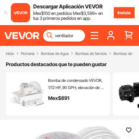
Descargar Aplicación VEVOR
Instala
Mex$
100
en pedidos
Mex$
3,599
+ en
tus 3 primeros pedidos en app.
Inicio
Plomería
Bombas de Agua
Bombas de Servicio
Bombas de Co
Productos destacados que te pueden gustar
Bomba de condensado VEVOR,
1/12 HP, 90 GPH, elevación de 20
pies, bomba automática de
Mex$
891
eliminación de condensado de
CA de 115 V con interruptor de
seguridad, tubería de 20 pies,
para aire acondicionado,
deshumidificador, HVAC, horno,
drenaje de agua de máquina de