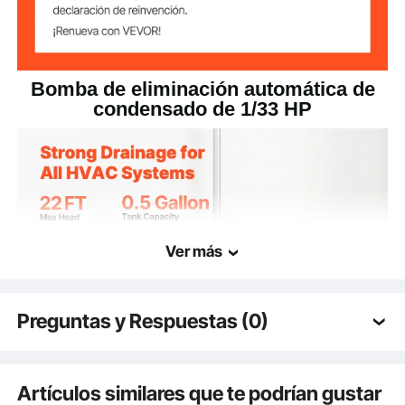
≤30 dB
Ruido máximo
Temperatura
60 ℃ / 140 ℉
máxima del agua
Bomba de eliminación automática de
condensado de 1/33 HP
Ver más
Preguntas y Respuestas (0)
Preguntas típicas sobre los productos:
¿Es duradero el producto? ...
Artículos similares que te podrían gustar