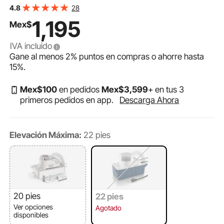
eliminación de condensado con interruptor de
28
4.8
seguridad y tubería de 20 pies, para aire
1,195
Mex$
acondicionado, deshumidificador, HVAC, horno y
drenaje de agua de máquina de hielo.
IVA incluido
Gane al menos
2%
puntos en compras o ahorre hasta
15%
.
Mex$
100
en pedidos
Mex$
3,599
+ en tus 3
primeros pedidos en app.
Descarga Ahora
Elevación Máxima:
22 pies
20 pies
22 pies
Ver opciones
Agotado
disponibles