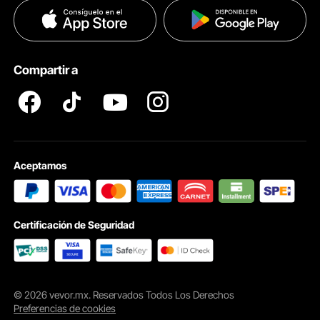
Políticas de Privacidad
Ayuda & FAQs
Pro member program T&Cs
Compartir a
Desde sótanos de villas, lavadoras en sótanos y fregaderos versátiles hasta
bares, nuestra bomba de desagüe es la solución ideal para espacios sin un
drenaje adecuado. Es perfecta para cualquier situación donde necesite una
eliminación de residuos eficiente.
Aceptamos
Certificación de Seguridad
© 2026 vevor.mx. Reservados Todos Los Derechos
Preferencias de cookies