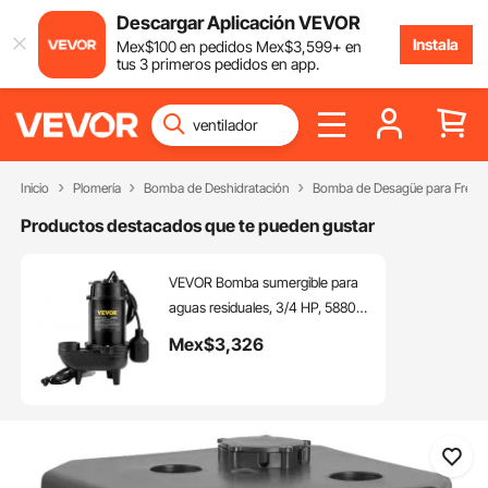
Descargar Aplicación VEVOR
Instala
Mex$
100
en pedidos
Mex$
3,599
+ en
tus 3 primeros pedidos en app.
Inicio
Plomería
Bomba de Deshidratación
Bomba de Desagüe para Frega
Productos destacados que te pueden gustar
VEVOR Bomba sumergible para
aguas residuales, 3/4 HP, 5880
GPH, 1050 W, hierro fundido
Mex$
3,326
duradero, incluye salida de 2" e
interruptor de flotador de 10 pies,
probado por UL para seguridad,
ideal para tanques sépticos,
sótanos