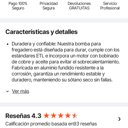
Pago 100%
Privacidad
Devoluciones
Servicio
Seguro
Segura
GRATUITAS
Profesional
Características y detalles
Duradera y confiable: Nuestra bomba para
fregadero está diseñada para durar, cumple con los
estándares ETL e incorpora un motor con bobinado
de cobre y aceite para evitar el sobrecalentamiento.
Fabricada en aluminio fundido resistente a la
corrosión, garantiza un rendimiento estable y
duradero, manteniendo su sótano seco sin fallas.
Drenaje rápido: ¡Diga adiós al drenaje lento! Esta
Ver más
potente bomba de drenaje, con más de 1/2 HP, gira a
unas impresionantes 3500 RPM, ofreciendo un
caudal máximo de 3500 GPH. Con una altura
máxima de elevación de 28 pies y una amplia salida
Reseñas
4.3
NPT de 1-1/2", maneja partículas de hasta 3/8" con
facilidad, garantizando una rápida evacuación del
Calificación promedio basada en93 reseñas
agua para todas sus necesidades.