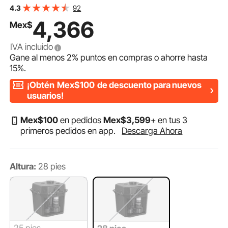
sistema de bomba de sumidero bajo fregadero con
92
4.3
depósito de 6 galones, bomba automática para
4,366
Mex$
fregadero utilitario/lavandería, bomba de desagüe con
salida NPT de 1-1/2", negra
IVA incluido
Gane al menos
2%
puntos en compras o ahorre hasta
15%
.
¡Obtén
Mex$100
de descuento para nuevos
usuarios!
Mex$
100
en pedidos
Mex$
3,599
+ en tus 3
primeros pedidos en app.
Descarga Ahora
Altura:
28 pies
25 pies