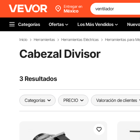
Entregar en
México
Categorías
Ofertas
Los Más Vendidos
Nuev
Inicio
Herramientas
Herramientas Eléctricas
Herramientas para Me
Cabezal Divisor
3 Resultados
Categorías
PRECIO
Valoración de clientes