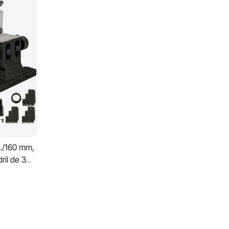
g./160 mm,
ril de 3
 pulg.,
 giro de 6-
ora,