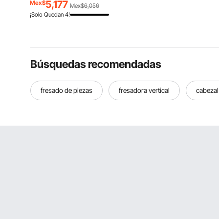
eficiente para interiores y
Neumáticos, Paintball
5,177
Mex$
Mex$6,056
exteriores para el hogar, el lugar de
¡Solo Quedan 4!
trabajo, la industria, los talleres,
color negro
Búsquedas recomendadas
fresado de piezas
fresadora vertical
cabezal