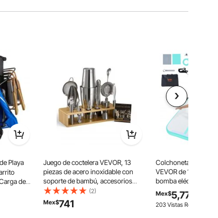
de Playa
Juego de coctelera VEVOR, 13
Colchoneta inflable 
piezas de acero inoxidable con
VEVOR de 10 cm de g
rrito
soporte de bambú, accesorios
bomba eléctrica, idea
 Carga de
para el kit de barman Boston |
doméstico, gimnasio
ca, Soporte
(2)
5,779
Mex$
Cuchara mezcladora, machacador,
animación, playa, pa
de Acero,
741
Mex$
203 Vistas Recientes
medidor, colador, vertedor de licor,
m, color verde menta
Eventos
cucharón para hielo y rallador de