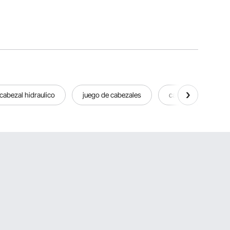
limón
cabezal hidraulico
juego de cabezales
cabezales de ilumina