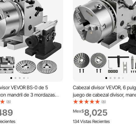
ivisor VEVOR BS-0 de 5
Cabezal divisor VEVOR, 6 pul
con mandril de 3 mordazas.
juego de cabezal divisor, mand
abezal divisor de precisión
mordazas, juego de fresado
(8)
(8)
sal para fresadora, mesa
semiuniversal con mandril de 6
489
8,025
Mex$
y contrapunto (mandril de 5
contrapunto, placas divisorias,
Recientes
134 Vistas Recientes
1/2 pulg./168 mm, para fresad
rectificadora y taladradora.