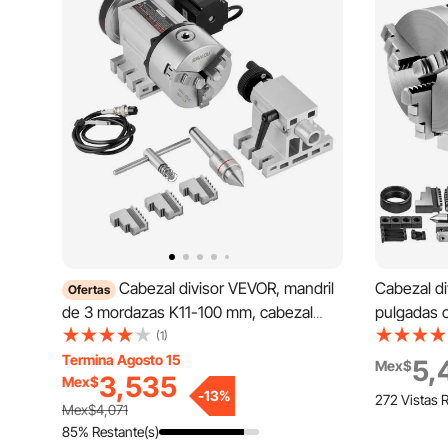
Cabezal divisor VEVOR, mandril
Cabezal d
Ofertas
de 3 mordazas K11-100 mm, cabezal
pulgadas 
indexador de eje A para fresadora CNC,
Juego de c
(1)
eje rotacional, 4.º eje, altura central de
semiuniver
Termina Agosto 15
5,
Mex$
3,535
Mex$
65 mm, contrapunto MT2, relación de
giratoria 
-
13
%
272 Vistas 
transmisión 6:1, universal para grabado.
pulgadas).
Mex$4,071
85% Restante(s)