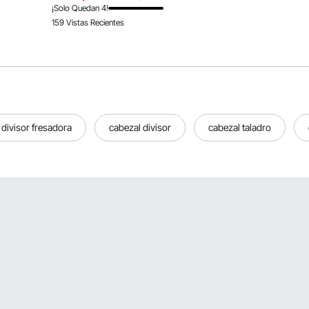
70 a 110 PSI para tejas asfálticas y
Deportivos, Picnics
¡Solo Quedan 4!
revestimiento de techos.
159 Vistas Recientes
 divisor fresadora
cabezal divisor
cabezal taladro