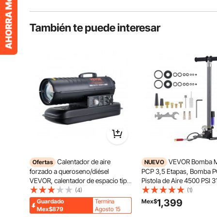
También te puede interesar
Calentador de aire
VEVOR Bomba M
Ofertas
NUEVO
forzado a queroseno/diésel
PCP 3,5 Etapas, Bomba 
VEVOR, calentador de espacio tipo
Pistola de Aire 4500 PSI 3
torpedo de 70000 Btu, portátil con
MPa, con Filtro de Aceite 
(4)
(1)
control de termostato, tanque de
Humedad, Manómetro, C
1,399
Guardado
Termina
Mex$
19 l, calentador de queroseno
Acero Inoxidable, para Inf
Mex$879
Agosto 15