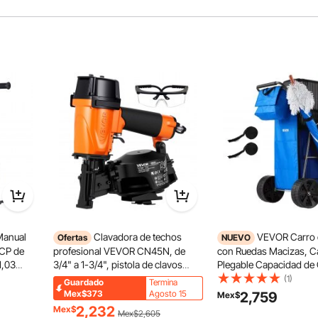
anual
Clavadora de techos
VEVOR Carro 
Ofertas
NUEVO
PCP de
profesional VEVOR CN45N, de
con Ruedas Macizas, Ca
1,03
3/4" a 1-3/4", pistola de clavos
Plegable Capacidad de
y
neumática de 15 grados, clavado
75 kg, con Bolsa Térmi
(1)
Guardado
Termina
uerpo de
ultrarrápido de 4 a 5 clavos/s,
para Sombrilla, Marco 
Mex$373
Agosto 15
2,759
Mex$
lado de
clavadora neumática de bobina de
para Camping, Pesca, 
2,232
Mex$
Mex$2,605