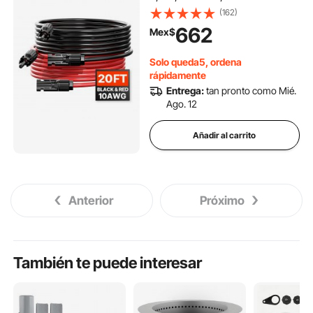
Fotovoltaico de 6 mm² con
(162)
Conectores Hembra y
662
Mex$
Macho a Prueba de Agua
para Paneles Solares
Solo queda5, ordena
Domésticos, de Barco, Negro
rápidamente
y Rojo
Entrega:
tan pronto como Mié.
Ago. 12
Añadir al carrito
Anterior
Próximo
También te puede interesar