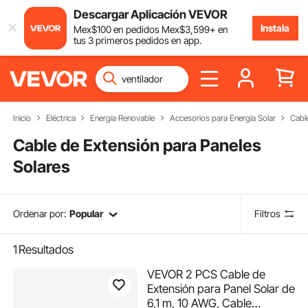
Descargar Aplicación VEVOR
Instala
Mex$
100
en pedidos
Mex$
3,599
+ en
tus 3 primeros pedidos en app.
Inicio
Eléctrica
Energía Renovable
Accesorios para Energía Solar
Cabl
Cable de Extensión para Paneles
Solares
Ordenar por:
Popular
Filtros
1
Resultados
VEVOR 2 PCS Cable de
Extensión para Panel Solar de
6,1 m, 10 AWG, Cable