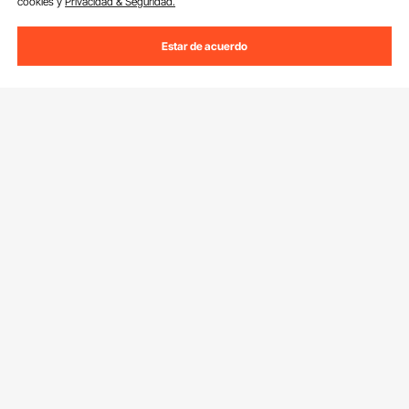
cookies y
Privacidad & Seguridad.
Estar de acuerdo
Suscríbete a nuestro boletín.
Dirección de correo electrónico
Suscribirte
Si haces clic en el
suscribirte
botón,estás de acuerdo con nuestra
Política de Privacidad y Cookies
.
Servicios
Contacta con nosotros
Recursos
Tus Pedidos
Programa para Miembros