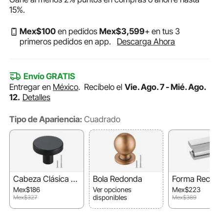
15%
.
Mex$
100
en pedidos
Mex$
3,599
+ en tus 3
primeros pedidos en app.
Descarga Ahora
Envío GRATIS
Entregar en
México
.
Recíbelo el
Vie. Ago. 7 - Mié. Ago.
12.
Detalles
Tipo de Apariencia:
Cuadrado
Cabeza Clásica en
Bola Redonda
Forma Recta
Forma de Seta
r
Mex$186
Ver opciones
Mex$223
disponibles
Mex$327
Mex$389