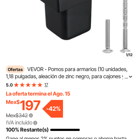
1/12
VEVOR - Pomos para armarios (10 unidades,
Ofertas
1,18 pulgadas, aleación de zinc negro, para cajones y
...
puertas), pomos cuadrados sólidos para cocina,
17
5.0
aparadores, herrajes con tornillos para armarios,
La oferta termina el Ago. 15
cajones y baños.
197
Mex$
-
42
%
Mex$342
IVA incluido
100% Restante(s)
Gane al menos
2%
puntos en compras o ahorre hasta