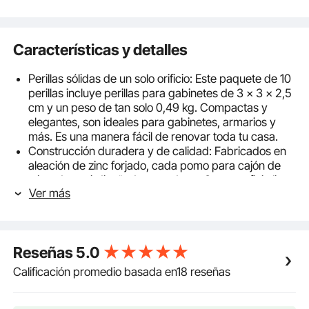
Características y detalles
Perillas sólidas de un solo orificio: Este paquete de 10
perillas incluye perillas para gabinetes de 3 x 3 x 2,5
cm y un peso de tan solo 0,49 kg. Compactas y
elegantes, son ideales para gabinetes, armarios y
más. Es una manera fácil de renovar toda tu casa.
Construcción duradera y de calidad: Fabricados en
aleación de zinc forjado, cada pomo para cajón de
cómoda está diseñado para durar. Su superficie lisa
Ver más
y redondeada ofrece un tacto refinado y un agarre
cómodo. Resistentes al desgaste y la deformación,
aportan textura y calidad a su hogar.
Fácil instalación: Nuestros pomos para tocador
Reseñas
5.0
incluyen veinte tornillos de dos tamaños para puertas
de gabinete de 20 a 40 mm de grosor. Los tornillos
Calificación promedio basada en18 reseñas
se pueden recortar para que coincidan con el grosor
de la puerta. No se requieren herramientas ni