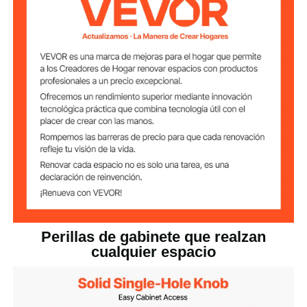
Negro
Color
aleación de zinc
Material principal
1,08 libras/0,49 kg
Peso neto
1,18 x 1,18 x 0,98
Dimensiones del
producto
pulgadas/30 x 30 x 25 mm
Perillas de gabinete que realzan
cualquier espacio