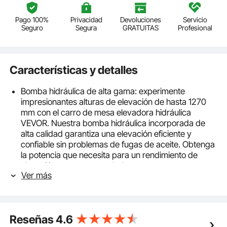
Pago 100%
Privacidad
Devoluciones
Servicio
Seguro
Segura
GRATUITAS
Profesional
Características y detalles
Bomba hidráulica de alta gama: experimente
impresionantes alturas de elevación de hasta 1270
mm con el carro de mesa elevadora hidráulica
VEVOR. Nuestra bomba hidráulica incorporada de
alta calidad garantiza una elevación eficiente y
confiable sin problemas de fugas de aceite. Obtenga
la potencia que necesita para un rendimiento de
elevación suave y controlado.
Ver más
Capacidad de carga de 150 kg: ¡realice una variedad
de tareas de elevación con confianza! Nuestro carro
de tijera hidráulico está diseñado para soportar
cargas de hasta 150 kg. Las tijeras y la plataforma
Reseñas
4.6
están hechas de acero premium de gran calibre con