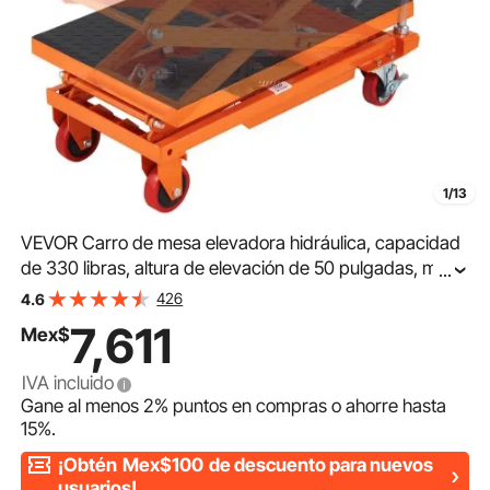
1/13
VEVOR Carro de mesa elevadora hidráulica, capacidad
de 330 libras, altura de elevación de 50 pulgadas, mesa
...
elevadora manual de tijera doble con 4 ruedas y
426
4.6
almohadilla antideslizante, carro de tijera
7,611
Mex$
IVA incluido
Gane al menos
2%
puntos en compras o ahorre hasta
15%
.
¡Obtén
Mex$100
de descuento para nuevos
usuarios!