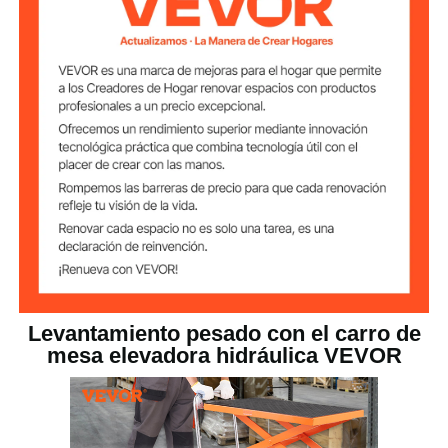
Capacidad de
330 lb / 150 kg
carga
11-50 pulgadas / 275-1270
Rango de
elevación
mm
bomba hidráulica
Bomba
acero laminado en frío Q235
Material principal
con revestimiento.
116,8 libras/ 53 kg
Peso neto
Levantamiento pesado con el carro de
mesa elevadora hidráulica VEVOR