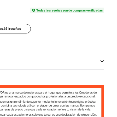
de
Color
modelo
Capacidad
Gris con
del
Todas las reseñas son de compras verificadas
del
revestimie
artículo
artículo
nto en
RY-175-
10 libras
aerosol
3000-H-
las 241 reseñas
01
Material
Presión
del
de
tanque
trabajo
Material
Aluminio
Diseño de
de la
AA6061
1800 PSI,
válvula
con
Funciona
Latón
revestimie
a ＜3000
nto en
H-01
PSI
aerosol
Ver todas las especificaciones
imiento en aerosol