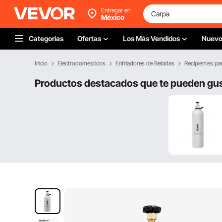
Entregar en
México
Categorías
Ofertas
Los Más Vendidos
Nuev
Inicio
Electrodomésticos
Enfriadores de Bebidas
Recipientes par
Productos destacados que te pueden gu