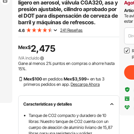
para dispensar
por DOT para
ligero en aerosol, válvula CGA320, asa y
Ago
cerveza de barril y
dispensar cerveza
presión ajustable, cilindro aprobado por
Artíc
hacer refrescos
de barril y hacer
el DOT para dispensación de cerveza de
Te av
refrescos
estar
barril y máquinas de refrescos.
241 Reseñas
4.6
Dir
2,475
Mex$
R
p
IVA incluido
Gane al menos
2%
puntos en compras o ahorre hasta
15%
.
Mex$
100
en pedidos
Mex$
3,599
+ en tus 3
primeros pedidos en app.
Descarga Ahora
Características y detalles
Tanque de CO2 compacto y duradero de 10
libras: Nuestro tanque de CO2 cuenta con un
cuerpo de aleación de aluminio liviano de 15,87
libras para una resistencia y solidez