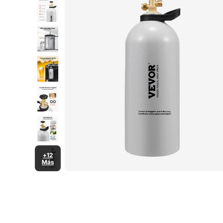
+12
Más