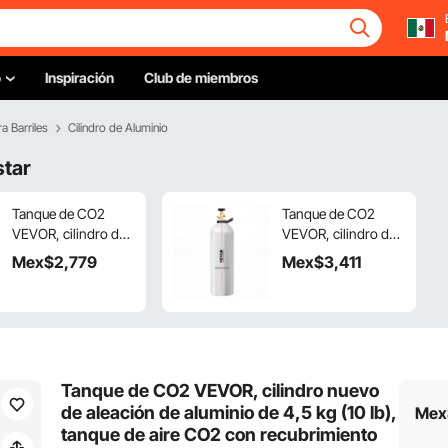
o
Inspiración
Club de miembros
a Barriles
Cilindro de Aluminio
star
Tanque de CO2
Tanque de CO2
VEVOR, cilindro de
VEVOR, cilindro de
aleación de aluminio
aleación de aluminio
Mex$
2,779
Mex$
3,411
nuevo de 15 libras,
nuevo de 20 libras,
tanque de aire de
tanque de aire de
CO2 con
CO2 con
revestimiento de
revestimiento de
pulverización ligero,
pulverización ligero,
válvula CGA320,
válvula CGA320,
Tanque de CO2 VEVOR, cilindro nuevo
manija y presión
manija y sifón de
de aleación de aluminio de 4,5 kg (10 lb),
Mex
ajustable, cilindro
cobre morado,
tanque de aire CO2 con recubrimiento
aprobado por DOT
cilindro aprobado