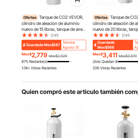
Tanque de CO2 VEVOR,
Tanque de CO
Ofertas
Ofertas
cilindro de aleación de aluminio
cilindro de aleación de a
nuevo de 15 libras, tanque de aire
nuevo de 20 libras, tanq
de CO2 con revestimiento de
de CO2 con revestimien
(241)
(241)
pulverización ligero, válvula
pulverización ligero, vál
Termina
Guardado
Te
Guardado
Mex$147
CGA320, manija y presión
CGA320, manija y sifón
Agosto 15
Mex$568
Ag
ajustable, cilindro aprobado por
morado, cilindro aprob
2,779
3,411
Mex$
Mex$
Mex$2,926
Mex$3,979
DOT para dispensar cerveza de
DOT para dispensar cer
87% Restante(s)
¡Solo Quedan 4!
barril y hacer refrescos
barril y hacer refrescos
1.0K+ Vistas Recientes
206 Vistas Recientes
Quien compró este articulo también com
Equipado con una válvula certificada CGA320 prein
nuestro nuevo tanque de CO2 ofrece una compatibili