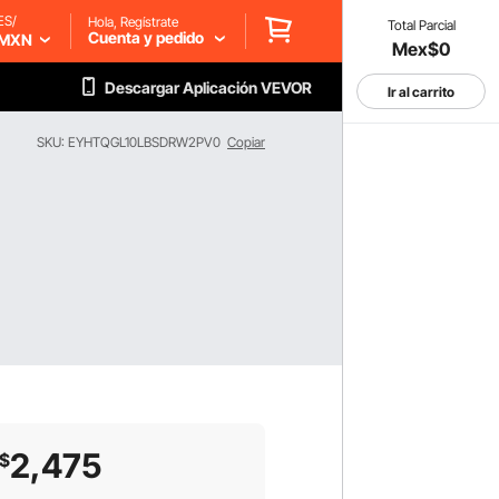
ES/
Hola, Regístrate
Total Parcial
Cuenta y pedido
MXN
Mex$0
Descargar Aplicación VEVOR
Ir al carrito
SKU: EYHTQGL10LBSDRW2PV0
Copiar
2,475
$