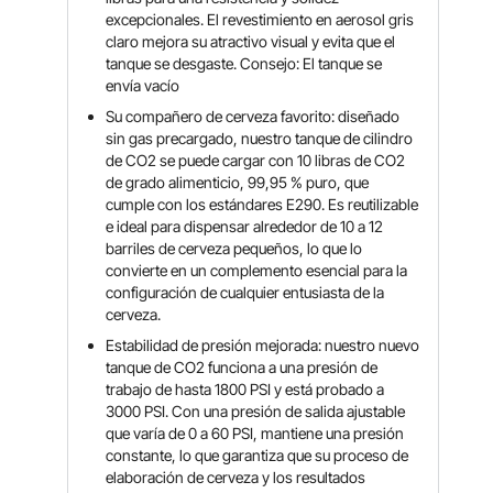
excepcionales. El revestimiento en aerosol gris
claro mejora su atractivo visual y evita que el
tanque se desgaste. Consejo: El tanque se
envía vacío
Su compañero de cerveza favorito: diseñado
sin gas precargado, nuestro tanque de cilindro
de CO2 se puede cargar con 10 libras de CO2
de grado alimenticio, 99,95 % puro, que
cumple con los estándares E290. Es reutilizable
e ideal para dispensar alrededor de 10 a 12
barriles de cerveza pequeños, lo que lo
convierte en un complemento esencial para la
configuración de cualquier entusiasta de la
cerveza.
Estabilidad de presión mejorada: nuestro nuevo
tanque de CO2 funciona a una presión de
trabajo de hasta 1800 PSI y está probado a
3000 PSI. Con una presión de salida ajustable
que varía de 0 a 60 PSI, mantiene una presión
constante, lo que garantiza que su proceso de
elaboración de cerveza y los resultados