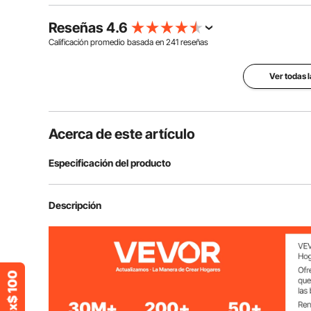
Reseñas 4.6
Calificación promedio basada en
241
reseñas
Ver todas 
Acerca de este artículo
Especificación del producto
Número de modelo del artículo
RY-175-3000-
Descripción
Capacidad del artículo
10 libras
Color
Gris con revest