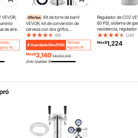
2 VEVOR,
Kit de torre de barril
Regulador de CO2 VE
Ofertas
60 PSI, sistema de gas
luminio
VEVOR, kit de conversión de
resistencia, regulador
ue de aire
cerveza con dos grifos,
ajustable para cerveza 
to de
dispensador de cerveza de barril
(91)
(241)
válvula de retención p
vula
de acero inoxidable con regulador
1,224
rmina
Termina
Mex$
Guardado
Mex$166
elaboración casera de
 de cobre
CGA320 de doble calibre y
osto 14
Agosto 14
barril (tanque de CO2 
ado por
acoplador de barril D-System,
3,140
Mex$
Mex$3,306
veza de
resorte de cierre automático para
¡Solo Quedan 4!
fiestas, bares y hogares.
pró
stalada y una rosca externa para reguladores de CO2,
dad sin esfuerzo con diversas aplicaciones y equipos.