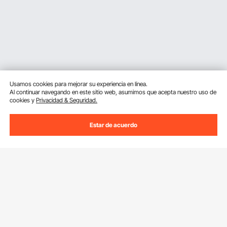
Usamos cookies para mejorar su experiencia en línea.
Al continuar navegando en este sitio web, asumimos que acepta nuestro uso de
cookies y
Privacidad & Seguridad.
Estar de acuerdo
Suscríbete a nuestro boletín.
Dirección de correo electrónico
Suscribirte
Si haces clic en el
suscribirte
botón,estás de acuerdo con nuestra
Política de Privacidad y Cookies
.