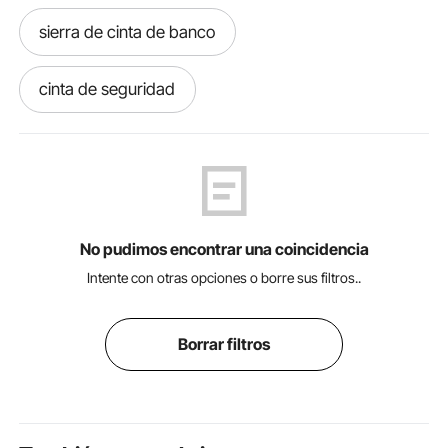
sierra de cinta de banco
cinta de seguridad
postes con cinta extensible
cortadora de cinta
sierra cinta corte
No pudimos encontrar una coincidencia
cinta negra
cortador de cinta automatico
Intente con otras opciones o borre sus filtros..
cinta de transporte industrial
Borrar filtros
postes separadores de cinta retráctil
cable de cinta
sierra cinta portatil