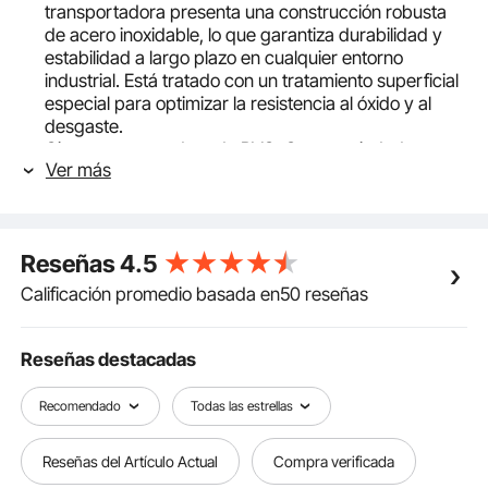
transportadora presenta una construcción robusta
de acero inoxidable, lo que garantiza durabilidad y
estabilidad a largo plazo en cualquier entorno
industrial. Está tratado con un tratamiento superficial
especial para optimizar la resistencia al óxido y al
desgaste.
Cinta transportadora de PVC: Con propiedades
Ver más
resistentes al desgaste y antiestáticas, esta cinta
transportadora plana de PVC, que mide 1803,4 x
198,1 mm y 0,08" de espesor, maneja artículos de
varios tamaños de manera eficiente. El tornillo
Reseñas
4.5
giratorio permite un ajuste preciso de la tensión de la
correa, mientras que las patas de soporte ajustables
Calificación promedio basada en50 reseñas
Asegúrese de que el cinturón permanezca estable en
cualquier entorno de trabajo.
Sistema de ajuste múltiple: Nuestro sistema de cinta
Reseñas destacadas
transportadora plana presenta velocidades
ajustables de 30 a 120 rotaciones por minuto, con la
Recomendado
Todas las estrellas
capacidad de operar en cualquier dirección. ¡Con el
tornillo giratorio y los pies de apoyo regulables en
Reseñas del Artículo Actual
Compra verificada
altura, se adapta a las mil maravillas a diferentes