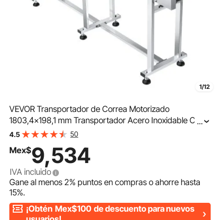
1/12
VEVOR Transportador de Correa Motorizado
1803,4x198,1 mm Transportador Acero Inoxidable Cinta
...
Transportadora de PVC Antiestática Barandilla Doble
50
4.5
para Aplicación de Codificación por Inyección de Tinta
9,534
Mex$
IVA incluido
Gane al menos
2%
puntos en compras o ahorre hasta
15%
.
¡Obtén
Mex$100
de descuento para nuevos
usuarios!