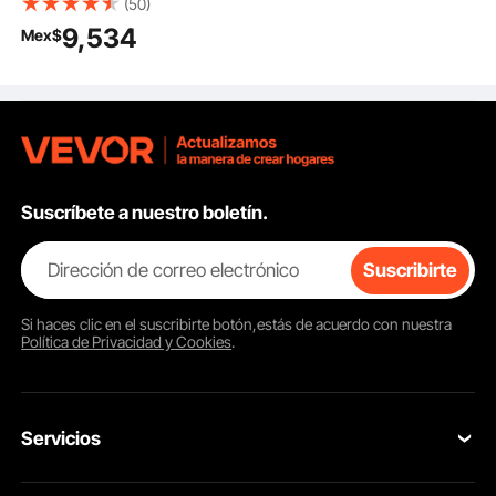
(50)
Transportador Acero
9,534
Mex$
Inoxidable Cinta
Transportadora de
PVC Antiestática
Barandilla Doble para
Aplicación de
Codificación por
Inyección de Tinta
Suscríbete a nuestro boletín.
Dirección de correo electrónico
Suscribirte
Si haces clic en el
suscribirte
botón,estás de acuerdo con nuestra
Política de Privacidad y Cookies
.
Servicios
Contacta con nosotros