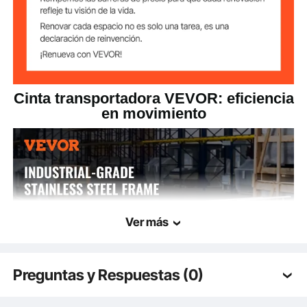
47,40 libras / 21,5 kg
Peso del producto
70,67 x 14,25 x 35,83
Tamaño del
pulgadas / 1795 x 362 x 910
producto
mm
Cinta transportadora VEVOR: eficiencia
en movimiento
Ver más
Preguntas y Respuestas (0)
Preguntas típicas sobre los productos: