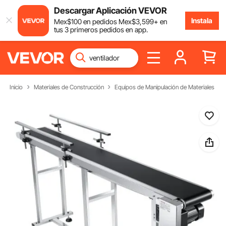
Descargar Aplicación VEVOR
Instala
Mex$
100
en pedidos
Mex$
3,599
+ en
tus 3 primeros pedidos en app.
Inicio
Materiales de Construcción
Equipos de Manipulación de Materiales