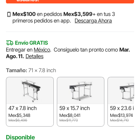
Mex$
100
en pedidos
Mex$
3,599
+ en tus 3
primeros pedidos en app.
Descarga Ahora
Envío GRATIS
Entregar en
México
.
Consíguelo tan pronto como
Mar.
Ago. 11.
Detalles
Tamaño:
71 x 7.8 inch
47 x 7.8 inch
59 x 15.7 inch
59 x 23.6 inc
Mex$5,348
Mex$8,041
Mex$13,974
Mex$6,496
Mex$11,773
Mex$14,710
Disponible