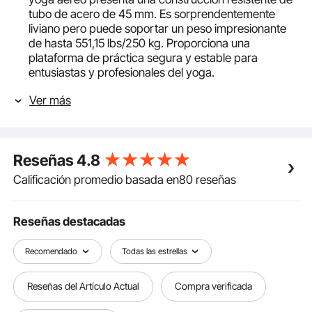
tubo de acero de 45 mm. Es sorprendentemente
liviano pero puede soportar un peso impresionante
de hasta 551,15 lbs/250 kg. Proporciona una
plataforma de práctica segura y estable para
entusiastas y profesionales del yoga.
Recubrimiento antioxidante mejorado: la superficie
Ver más
de nuestro columpio de yoga se somete a un
meticuloso cromado, lo que no solo lo hace lucir
brillante y atractivo, sino que también pasa la prueba
de niebla salina neutra de nivel 8+. Esto significa que
Reseñas
4.8
está diseñado para resistir el óxido, lo que garantiza
una durabilidad duradera en diversos entornos.
Calificación promedio basada en80 reseñas
Gire con facilidad: gracias a su longitud extendida y
su kit versátil, nuestra seda aérea se adapta a todas
las alturas de techo. Es la opción preferida para los
Reseñas destacadas
entusiastas del yoga que aman los entrenamientos
aéreos con seda. Cambie sin esfuerzo entre un modo
Recomendado
Todas las estrellas
de seda aérea o un modo de balanceo aéreo
divertido.
Reseñas del Artículo Actual
Compra verificada
Doble protección: la inteligente estructura triangular
de nuestro marco de yoga aéreo, combinada con