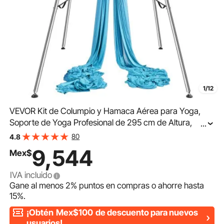
1/12
VEVOR Kit de Columpio y Hamaca Aérea para Yoga,
Soporte de Yoga Profesional de 295 cm de Altura,
...
Hamaca Azul de 12x2,6 m, Capacidad de Carga
80
4.8
Máxima de 250 kg, para Fitness, Culturismo, Pilates,
9,544
Mex$
Azul
IVA incluido
Gane al menos
2%
puntos en compras o ahorre hasta
15%
.
¡Obtén
Mex$100
de descuento para nuevos
usuarios!