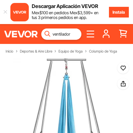
Descargar Aplicación VEVOR
Instala
Mex$
100
en pedidos
Mex$
3,599
+ en
tus 3 primeros pedidos en app.
Inicio
Deportes & Aire Libre
Equipo de Yoga
Columpio de Yoga