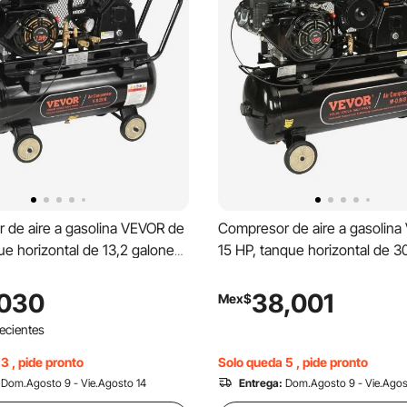
 de aire a gasolina VEVOR de
Compresor de aire a gasolin
ue horizontal de 13,2 galones,
15 HP, tanque horizontal de 3
5 PSI, sistema de aire
33 CFM a 115 PSI, sistema de 
o con bomba de pistón
comprimido con bomba de pi
,030
38,001
Mex$
 por gas y presión máxima de
accionada por gas y presión 
Recientes
a talleres y obras de
115 PSI para talleres de constr
ón.
3 , pide pronto
Solo queda 5 , pide pronto
Dom.Agosto 9 - Vie.Agosto 14
Entrega:
Dom.Agosto 9 - Vie.Agos