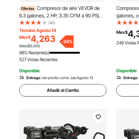
Compresor de aire VEVOR de
Compresor
Ofertas
6.3 galones, 2 HP, 3.35 CFM a 90 PSI,
galones, c
con presión máxima de 116 PSI, tanque
HP, compre
(40)
compresor sin aceite para reparación de
de acero 7
Termina Agosto 14
4,
Mex$
4,263
Mex$
automóviles, inflado de neumáticos,
panqueque 
-
24
%
249 Vistas 
pintura en aerosol y clavado de
silencioso
Mex$5,610
carpintería.
inflado de
98% Restante(s)
527 Vistas Recientes
Disponible
Disponible
Entrega:
tan pronto como Jue.Agosto 13
Entrega:
Añadir al Carrito