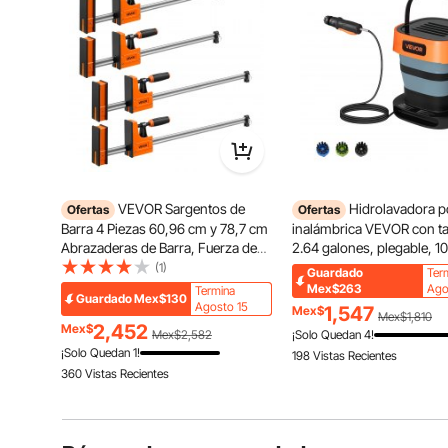
VEVOR Sargentos de
Hidrolavadora po
Ofertas
Ofertas
Barra 4 Piezas 60,96 cm y 78,7 cm
inalámbrica VEVOR con t
Abrazaderas de Barra, Fuerza de
2.64 galones, plegable, 10
Apriete de 500 kg, Sujeción y
máx., 0.79 GPM máx., 3 bo
(1)
Guardado
Ter
Separación, Almohadillas de Goma
manguera flexible de 78.7
Mex$263
Ago
Termina
Guardado
Mex$130
y Mangos Ergonómicos,
pulgadas, carga tipo C, p
Agosto 15
1,547
Mex$
Mex$1,810
Herramientas para Carpintería
limpieza de bicicletas, pat
2,452
Mex$
Mex$2,582
¡Solo Quedan 4!
camping y jardín.
¡Solo Quedan 1!
198 Vistas Recientes
360 Vistas Recientes