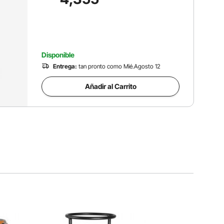
automóviles, inflado de neumáticos,
pintura en aerosol, clavado de
carpintería
Disponible
Entrega:
tan pronto como Mié.Agosto 12
Añadir al Carrito