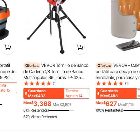
rtátil
VEVOR Tornillo de Banco
VEVOR - Cale
Ofertas
Ofertas
anque de
de Cadena 1/8 Tornillo de Banco
portátil para debajo del 
9 PSI
Multiángulos 39 Libras TP-425
enrollable, para casa y 
quillas,
Tornillo de Banco de Cadena de
temporizador y seguro,
(1)
(1)
mina
Escritorio 30 x 120 cm Tornillo De
para piernas y tobillos,
sto 15
Guardado
Termina
Guardado
T
ara
Banco Con Abrazadera de Mesa
táctil y remoto, almohad
Mex$433
Agosto 14
Mex$488
A
io,
Portátil Acero
eléctrica redonda y pro
3,368
627
Mex$
Mex$
Mex$3,801
Mex$1,115
contra sobrecalentamie
81% Restante(s)
100% Restante(s)
670 Vistas Recientes