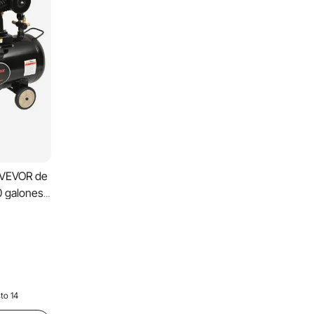
a VEVOR de
0 galones,
aire
stón
máxima de
ucción.
to 14