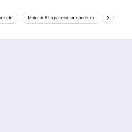
res de
Motor de 5 hp para compresor de aire
bocinas de 