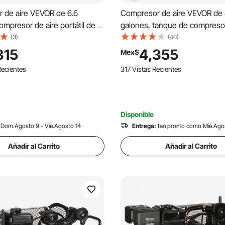
 de aire VEVOR de 6.6
Compresor de aire VEVOR de 
ompresor de aire portátil de 1
galones, tanque de compresor
sor de aire sin aceite tanque
sin aceite de 1,2 HP 2,2 CFM
(3)
(40)
50 W, compresor de aire tipo
máx. Presión de 116PSI, compr
315
4,355
Mex$
115 PSI, compresor ultra
silencioso de 70 dB para repa
Recientes
317 Vistas Recientes
 para reparación del hogar,
automóviles, inflado de neumá
 neumáticos
pintura en aerosol, clavado de
carpintería
Disponible
Dom.Agosto 9 - Vie.Agosto 14
Entrega:
tan pronto como Mié.Ago
Añadir al Carrito
Añadir al Carrito