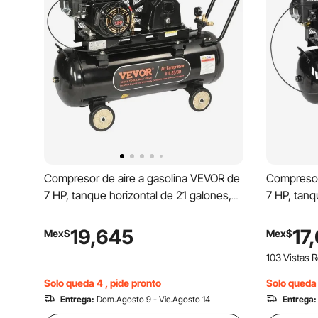
Compresor de aire a gasolina VEVOR de
Compresor
7 HP, tanque horizontal de 21 galones,
7 HP, tanq
bomba de pistón a gasolina de 9 CFM a
9 CFM a 11
115 PSI, sistema de aire comprimido con
comprimid
19,645
17
Mex$
Mex$
presión máxima de 115 PSI para talleres
accionada
103 Vistas 
en obras de construcción.
115 PSI par
construcci
Solo queda 4 , pide pronto
Solo queda 
Entrega:
Dom.Agosto 9 - Vie.Agosto 14
Entrega: