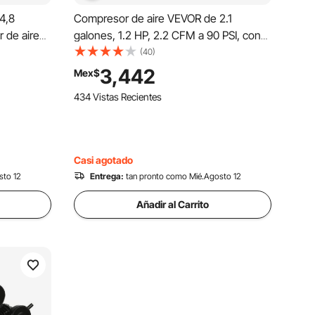
4,8
Compresor de aire VEVOR de 2.1
 de aire
galones, 1.2 HP, 2.2 CFM a 90 PSI, con
@90PSI y
presión máxima de 116 PSI, tanque
(40)
esor ultra
compresor sin aceite para reparación de
3,442
Mex$
ración de
automóviles, inflado de neumáticos,
434 Vistas Recientes
ticos,
pintura en aerosol y clavado de
carpintería.
Casi agotado
sto 12
Entrega:
tan pronto como Mié.Agosto 12
Añadir al Carrito