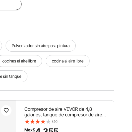
Pulverizador sin aire para pintura
cocinas al aire libre
cocina al aire libre
e sin tanque
Compresor de aire VEVOR de 4,8
galones, tanque de compresor de aire
sin aceite de 1,2 HP 2,2 CFM@90PSI y
(40)
máx. Presión de 116PSI, compresor ultra
4,355
Mex$
silencioso de 70 dB para reparación de