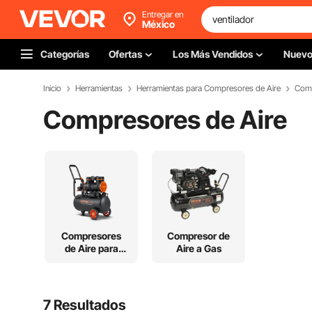
Entregar en
México
Categorías
Ofertas
Los Más Vendidos
Nuev
Inicio
Herramientas
Herramientas para Compresores de Aire
Comp
Compresores de Aire
Compresores
Compresor de
de Aire para
Aire a Gas
Hot Dogs
7 Resultados