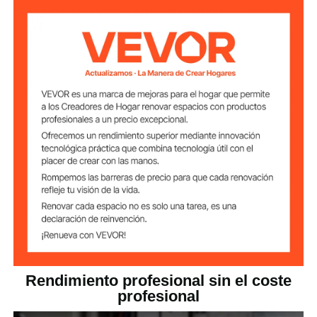
Acero al carbono 45#
Material principal
0,35 kg
Peso del producto
Dimensiones del
200 x 80 x 22 mm
producto (largo x
ancho x alto)
Rendimiento profesional sin el coste
profesional