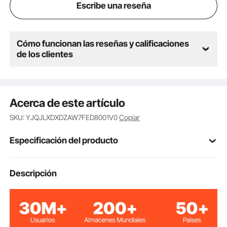
Escribe una reseña
Cómo funcionan las reseñas y calificaciones
de los clientes
Acerca de este artículo
SKU: YJQJLXDXDZAW7FED8001V0
Copiar
Especificación del producto
Número de
Descripción
SN-68B
modelo del
producto
Rango de
24-12 AWG / 0,25-4 mm²
crimpado