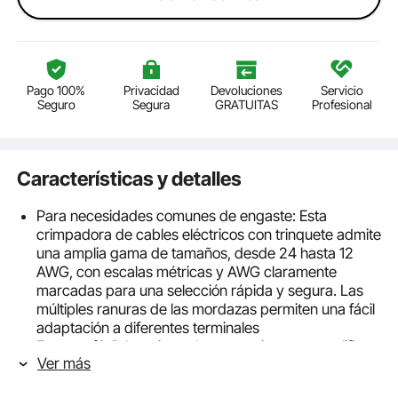
Pago 100%
Privacidad
Devoluciones
Servicio
Seguro
Segura
GRATUITAS
Profesional
Características y detalles
Para necesidades comunes de engaste: Esta
crimpadora de cables eléctricos con trinquete admite
una amplia gama de tamaños, desde 24 hasta 12
AWG, con escalas métricas y AWG claramente
marcadas para una selección rápida y segura. Las
múltiples ranuras de las mordazas permiten una fácil
adaptación a diferentes terminales
Engaste fácil: La crimpadora con trinquete amplifica
Ver más
la fuerza manual y aplica presión paso a paso,
garantizando engastes suaves y controlados. Un