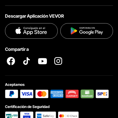
Acerca de VEVOR
Políticas de Envío
Descargar Aplicación VEVOR
Términos & Condiciones
Métodos de Pago
Políticas de Privacidad
Ayuda & FAQs
Pro member program T&Cs
Compartir a
Aceptamos
Certificación de Seguridad