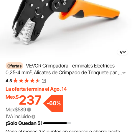
1/12
VEVOR Crimpadora Terminales Eléctricos
Ofertas
0,25-4 mm², Alicates de Crimpado de Trinquete para
...
Terminales de Cables Eléctricos, con Presión Ajustable y
14
4.5
Liberación Rápida, Marcas Métrica y del Sistema AWG
La oferta termina el Ago. 14
237
Mex$
-
60
%
Mex$589
IVA incluido
¡Solo Quedan 5!
Gane al menos
2%
puntos en compras o ahorre hasta