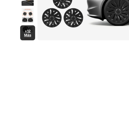
+12
Más