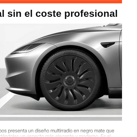
 sin el coste profesional
kg
ulgadas / φ525 x 85 mm
bos presenta un diseño multirradio en negro mate que
r, dándoles un aspecto más elegante y moderno. Es el