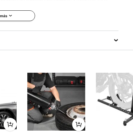
os tapacubos faltan o están desgastados.
 más
ra llantas de 19 pulgadas en vehículos Tesla Model Y de
 su vehículo antes de comprarla. No es compatible con el
 con llantas de diferentes tamaños.