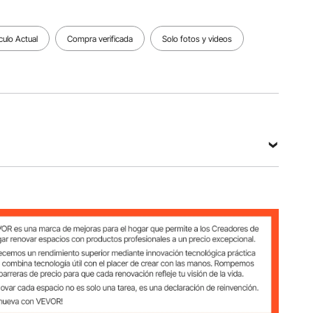
pulgadas
Ver todas las especificaciones
culo Actual
Compra verificada
Solo fotos y videos
1–2024)
das