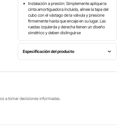
Instalación a presión: Simplemente aplique la
cinta amortiguadora incluida, alinee la tapa del
cubo con el vástago de la válvula y presione
firmemente hasta que encaje en su lugar. Las
ruedas izquierda y derecha tienen un diseño
simétrico y deben distinguirse
Especificación del producto
Número
de
Vehículo
modelo
compatible
Cantidad
del
Modelo Y
4
producto
(2021–
TMY-R19-
2024)
14
tros a tomar decisiones informadas.
Tamaño de
llanta
Número
Método de
compatible
de radios
instalación
R19 = 19
14
Encajar