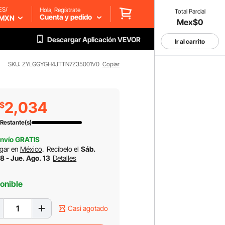
ES/
Hola, Regístrate
Total Parcial
Cuenta y pedido
MXN
Mex$0
Descargar Aplicación VEVOR
Ir al carrito
SKU: ZYLGGYGH4JTTN7Z35001V0
Copiar
2,034
$
Restante(s)
nvío GRATIS
gar en
México
.
Recíbelo el
Sáb.
8 - Jue. Ago. 13
Detalles
onible
Casi agotado