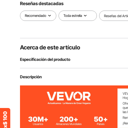
Reseñas destacadas
Recomendado
Toda estrella
Reseñas del Artí
Acerca de este artículo
Especificación del producto
Número de modelo del producto
TMY-R19-14
Descripción
Vehículo compatible
Modelo Y (202
Cantidad
4
Tamaño de llanta compatible
R19 = 19 pulga