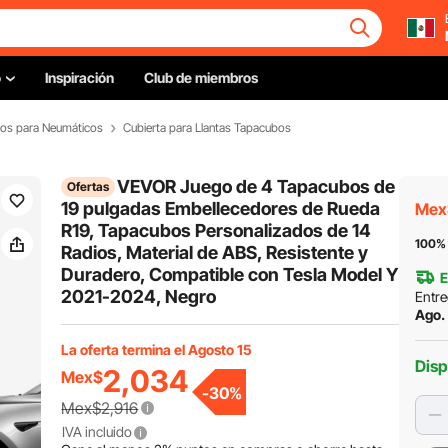
o
Inspiración
Club de miembros
ios para Neumáticos
Cubierta para Llantas Tapacubos
VEVOR Juego de 4 Tapacubos de
Ofertas
19 pulgadas Embellecedores de Rueda
Mex
R19, Tapacubos Personalizados de 14
100% 
Radios, Material de ABS, Resistente y
Duradero, Compatible con Tesla Model Y
E
2021-2024, Negro
Entre
Ago. 
La oferta termina el Agosto 15
Disp
2,034
Mex$
-
30
%
Mex$2,916
IVA incluido