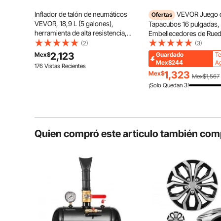
Inflador de talón de neumáticos
VEVOR Juego 
Ofertas
VEVOR, 18,9 L (5 galones),
Tapacubos 16 pulgadas,
herramienta de alta resistencia,
Embellecedores de Rued
presión de funcionamiento de 87-
Tapacubos Universales 
(2)
(3)
116 PSI, inflador de gatillo
Radios de ABS, Resisten
2,123
Mex$
Guardado
Te
neumático para camionetas,
Duradero, para Llantas 
Mex$244
Ag
176 Vistas Recientes
camiones, cuatrimotos, jeeps,
Chevrolet, Ford, Honda, 
1,323
Mex$
Mex$1,567
furgonetas, tractores cortacésped
Negro
¡Solo Quedan 3!
y vehículos recreativos, negro
Quien compró este articulo también com
Nuestro tapacubos cuenta con una estructura de cober
el contacto con los residuos de la carretera y ocul
buen