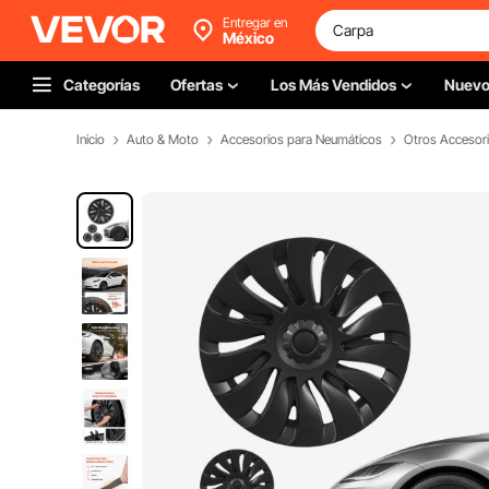
Entregar en
México
Categorías
Ofertas
Los Más Vendidos
Nuev
Inicio
Auto & Moto
Accesorios para Neumáticos
Otros Accesor