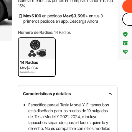
Gane al menos
2%
puntos en compras o ahorre hasta
15%
.
Mex$
100
en pedidos
Mex$
3,599
+ en tus 3
primeros pedidos en app.
Descarga Ahora
Número de Radios:
14 Radios
14 Radios
Mex$2,034
Mex$2,916
Características y detalles
Específico para el Tesla Model Y: El tapacubos
está diseñado para las ruedas de 19 pulgadas
del Tesla Model Y 2021-2024, e incluye
tapacubos separados para el lado izquierdo y
derecho. No es compatible con otros modelos