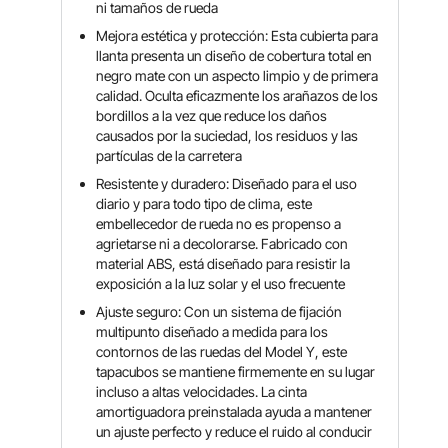
ni tamaños de rueda
Mejora estética y protección: Esta cubierta para
llanta presenta un diseño de cobertura total en
negro mate con un aspecto limpio y de primera
calidad. Oculta eficazmente los arañazos de los
bordillos a la vez que reduce los daños
causados ​​por la suciedad, los residuos y las
partículas de la carretera
Resistente y duradero: Diseñado para el uso
diario y para todo tipo de clima, este
embellecedor de rueda no es propenso a
agrietarse ni a decolorarse. Fabricado con
material ABS, está diseñado para resistir la
exposición a la luz solar y el uso frecuente
Ajuste seguro: Con un sistema de fijación
multipunto diseñado a medida para los
contornos de las ruedas del Model Y, este
tapacubos se mantiene firmemente en su lugar
incluso a altas velocidades. La cinta
amortiguadora preinstalada ayuda a mantener
un ajuste perfecto y reduce el ruido al conducir