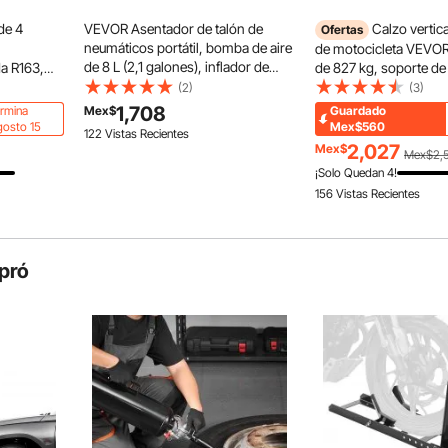
de 4
VEVOR Asentador de talón de
Calzo vertic
Ofertas
neumáticos portátil, bomba de aire
de motocicleta VEVOR
de 8 L (2,1 galones), inflador de
a R163,
de 827 kg, soporte de
neumáticos manual, presión de
de 10
resistente para rueda 
(2)
(3)
funcionamiento de 87 a 116 PSI,
te y
motocicleta con 6 orif
1,708
rmina
Mex$
Guardado
inflador de asiento con gatillo para
de Hyundai,
ajustables, para motoc
osto 15
Mex$560
122 Vistas Recientes
automóviles, SUV compactos,
Plata y
todoterreno de 38 a 5
2,027
Mex$
Mex$2,
camionetas ligeras, bicicletas
pulgadas) y motocicle
¡Solo Quedan 4!
eléctricas, vehículos recreativos y
156 Vistas Recientes
cuatrimotos.
pró
tura total que envuelve las llantas de acero, reduciendo
tando pequeños arañazos, manteniendo así las llantas en
 estado.