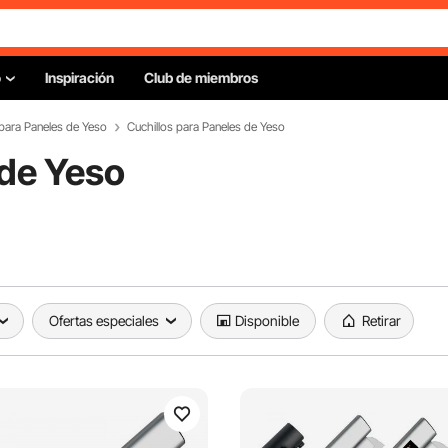
o
Inspiración
Club de miembros
para Paneles de Yeso
Cuchillos para Paneles de Yeso
 de Yeso
Ofertas especiales
Disponible
Retirar