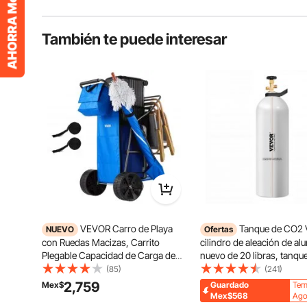
También te puede interesar
VEVOR Carro de Playa
Tanque de CO2
NUEVO
Ofertas
con Ruedas Macizas, Carrito
cilindro de aleación de al
Plegable Capacidad de Carga de
nuevo de 20 libras, tanque
75 kg, con Bolsa Térmica, Soporte
de CO2 con revestimiento
(85)
(241)
para Sombrilla, Marco de Acero,
pulverización ligero, válvu
2,759
Mex$
Guardado
Ter
para Camping, Pesca, Eventos
CGA320, manija y sifón d
Mex$568
Ago