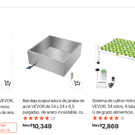
 VEVOR,
Bandeja evaporadora de jarabe de
Sistema de cultivo hidr
arce VEVOR de 24 x 24 x 9,5
VEVOR, 54 sitios, 6 tu
uminio
pulgadas, de acero inoxidable, con
U de grado alimenticio, 
 de aire
válvula
plantación interior de 1
 de
(2)
(1)
bomba de agua, tempor
la
10,349
2,869
mina
Mex$
Mex$
cesta nido y esponja par
e cobre
sto 14
verduras y hierbas, col