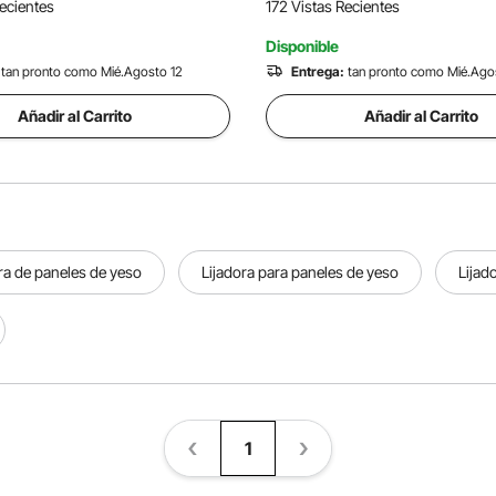
Recientes
172 Vistas Recientes
pared
Disponible
tan pronto como Mié.Agosto 12
Entrega:
tan pronto como Mié.Ago
Añadir al Carrito
Añadir al Carrito
ra de paneles de yeso
Lijadora para paneles de yeso
Lijad
1