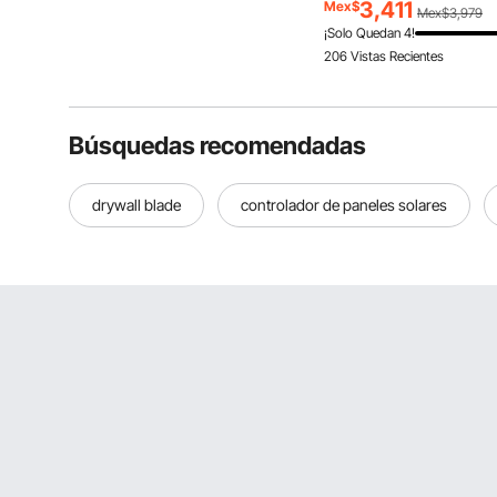
Deportivos, Picnics
morado, cilindro aprobad
3,411
Mex$
Mex$3,979
DOT para dispensar cerve
¡Solo Quedan 4!
barril y hacer refrescos
206 Vistas Recientes
Búsquedas recomendadas
drywall blade
controlador de paneles solares