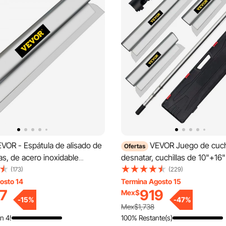
VOR - Espátula de alisado de
VEVOR Juego de cuchi
Ofertas
s, de acero inoxidable
desnatar, cuchillas de 10"+16
on perfil de aluminio para
mango de extensión de 35"-7
(173)
(229)
les de yeso y placas de
cuchillo de construcción eur
osto 14
Termina Agosto 15
7
919
Mex$
acero inoxidable, perfil de hoj
-
15
%
-
47
%
aluminio, espátula para alisar y
Mex$1,738
para yeso/paneles de yeso/ta
n 4!
100% Restante(s)