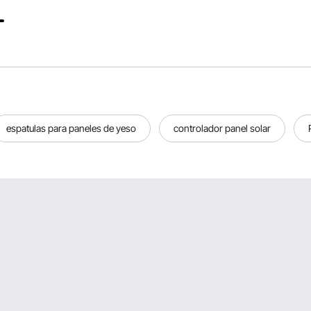
o por
za de
espatulas para paneles de yeso
controlador panel solar