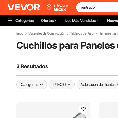
Entregar en
México
Categorías
Ofertas
Los Más Vendidos
Nuev
Inicio
Materiales de Construcción
Tableros de Yeso
Herramientas 
Cuchillos para Paneles
3 Resultados
Categorías
PRECIO
Valoración de clientes