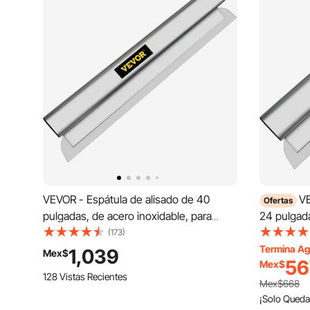
VEVOR - Espátula de alisado de 40
VE
Ofertas
pulgadas, de acero inoxidable, para
24 pulgada
construcción europea, con hoja de
europeo, c
(173)
aluminio para alisar perfiles de yeso,
yeso, pane
Termina Ag
1,039
Mex$
56
Mex$
paneles de yeso y placas de pared.
pared.
128 Vistas Recientes
Mex$668
¡Solo Queda