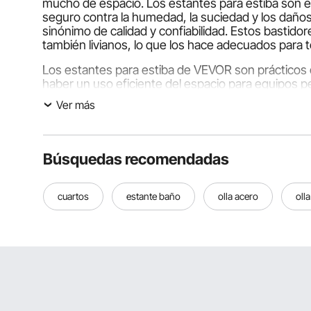
mucho de espacio. Los estantes para estiba son el
seguro contra la humedad, la suciedad y los daños
sinónimo de calidad y confiabilidad. Estos bastidor
también livianos, lo que los hace adecuados para 
Los estantes para estiba de VEVOR son prácticos e
haber un uso eficiente del espacio para equipos p
almacenamiento al facilitar el movimiento de la m
Ver más
Tipos de bastidores de estiba
VEVOR tiene un estante de almacenamiento perfecto
Búsquedas recomendadas
Bastidores de aluminio para estiba
Son conocidos por su construcción liviana pero r
cuartos
estante baño
olla acero
oll
corrosión.
Bastidores móviles para estiba
Estos bastidores de estiba móviles están equipad
Bastidores de plástico para estiba