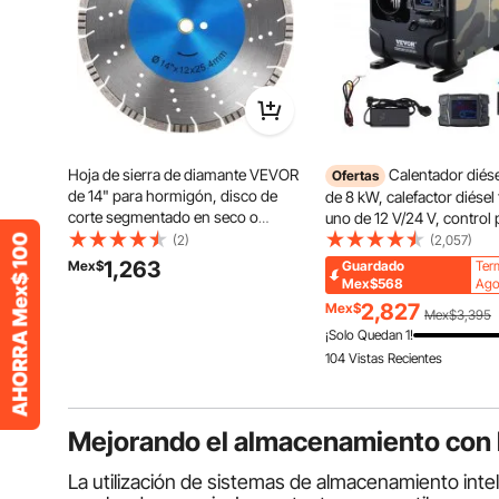
Hoja de sierra de diamante VEVOR
Calentador dié
Ofertas
de 14" para hormigón, disco de
de 8 kW, calefactor diésel
corte segmentado en seco o
uno de 12 V/24 V, control 
húmedo, hoja de sierra húmeda
aplicación Bluetooth, ma
(2)
(2,057)
para mampostería, sierra eléctrica
distancia y pantalla, alar
1,263
Mex$
Guardado
Ter
de uso general, hoja de segmento
calefacción horizontal port
Mex$568
Ago
de 12 mm, hojas de diamante para
calentamiento rápido par
2,827
Mex$
Mex$3,395
hormigón, ladrillo, bloque y
vehículos y garajes.
¡Solo Quedan 1!
mampostería.
104 Vistas Recientes
Mejorando el almacenamiento con b
La utilización de sistemas de almacenamiento int