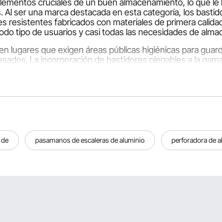
ementos cruciales de un buen almacenamiento, lo que le b
. Al ser una marca destacada en esta categoría, los basti
es resistentes fabricados con materiales de primera calidad
todo tipo de usuarios y casi todas las necesidades de alm
n lugares que exigen áreas públicas higiénicas para guard
esados. La incorporación de bastidores plegables a la gam
ercancía de un lugar a otro a medida que cambia el área de
 para ti. Nuestro catálogo tiene muchos tipos, cada uno 
esistente, especialmente útiles para ambientes ubicados e
a de
pasamanos de escaleras de aluminio
perforadora de a
os con ruedas giratorias para moverse y son adecuados pa