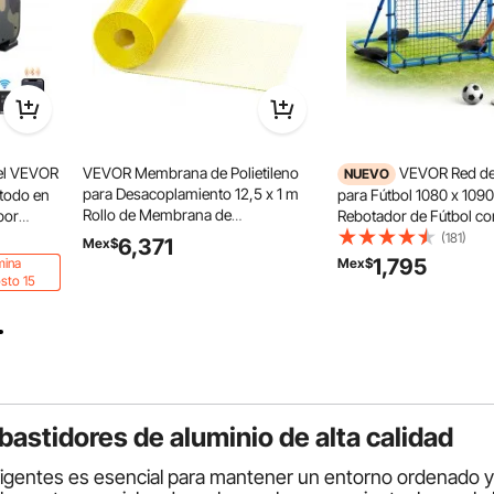
sel VEVOR
VEVOR Membrana de Polietileno
VEVOR Red de
NUEVO
para Desacoplamiento 12,5 x 1 m
 todo en
para Fútbol 1080 x 109
Rollo de Membrana de
por
Rebotador de Fútbol c
Desacoplamiento Grosor 3 mm
ndo a
de Cambio Rápido para
(181)
6,371
Mex$
Membrana para Desacoplar e
ma de CO,
Estructura de Hierro y 
1,795
mina
Mex$
Impermeabilizar Área de Cobertura
átil de
Práctica de Pases, para
sto 15
12,5 m² para Baño Cocina
a
Adolescentes y Adultos
astidores de aluminio de alta calidad
eligentes es esencial para mantener un entorno ordenado 