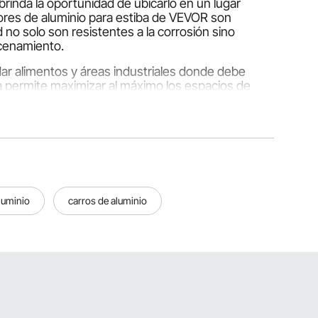
rinda la oportunidad de ubicarlo en un lugar
dores de aluminio para estiba de VEVOR son
 no solo son resistentes a la corrosión sino
acenamiento.
ar alimentos y áreas industriales donde debe
a permite maximizar al máximo los espacios de
 almacenamiento.
con características y ventajas únicas:
n ambientes húmedos debido a su resistencia a la
luminio
carros de aluminio
ra áreas que cambian su diseño con frecuencia.