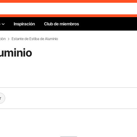
o
Inspiración
Club de miembros
ción
Estante de Estiba de Aluminio
luminio
r