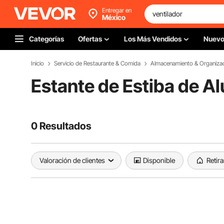
Entregar en
México
Categorías
Ofertas
Los Más Vendidos
Nuev
Inicio
Servicio de Restaurante & Comida
Almacenamiento & Organiza
Estante de Estiba de A
0 Resultados
Valoración de clientes
Disponible
Retira