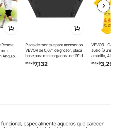
 Rebote
Placa de montaje para accesorios
VEVOR - Cono de seg
VEVOR de 0,67" de grosor, placa
suelo (6 unidades, 66
0 mm,
base para minicargadora de 19" de
amarillo, 4 lados, par
on Ángulo
alto, compatible con tractores
mojado, bilingüe, par
 Control,
7,132
3,296
Mex$
Mex$
delanteros John Deere, enganche
exteriores
Red de PE,
rápido universal, cargadores
frontales y tractores.
, Azul
y funcional, especialmente aquellos que carecen