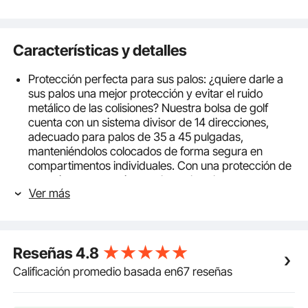
Características y detalles
Protección perfecta para sus palos: ¿quiere darle a
sus palos una mejor protección y evitar el ruido
metálico de las colisiones? Nuestra bolsa de golf
cuenta con un sistema divisor de 14 direcciones,
adecuado para palos de 35 a 45 pulgadas,
manteniéndolos colocados de forma segura en
compartimentos individuales. Con una protección de
esponja espesa, evita que los palos choquen y
Ver más
causen rayones o daños.
Material duradero e impermeable: nuestra bolsa de
golf está confeccionada con una resistente tela de
poliéster 600D, que es impermeable y resistente a
Reseñas
4.8
desgarros. Las cremalleras metálicas de alta calidad
con pintura de calidad joyería son suaves,
Calificación promedio basada en67 reseñas
impermeables y resistentes al óxido, lo que garantiza
un uso sin preocupaciones tanto en climas soleados