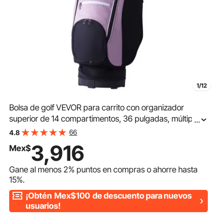
1/12
Bolsa de golf VEVOR para carrito con organizador
superior de 14 compartimentos, 36 pulgadas, múltiples
...
bolsillos, bolsa premium, resistente, con asas, funda
66
4.8
antipolvo y correa desmontable para hombre y mujer,
3,916
Mex$
color negro y morado.
Gane al menos
2%
puntos en compras o ahorre hasta
15%
.
¡Obtén
Mex$100
de descuento para nuevos
usuarios!