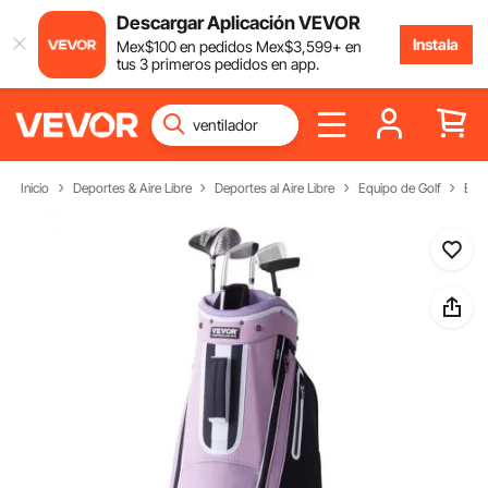
Descargar Aplicación VEVOR
Instala
Mex$
100
en pedidos
Mex$
3,599
+ en
tus 3 primeros pedidos en app.
Inicio
Deportes & Aire Libre
Deportes al Aire Libre
Equipo de Golf
Bols