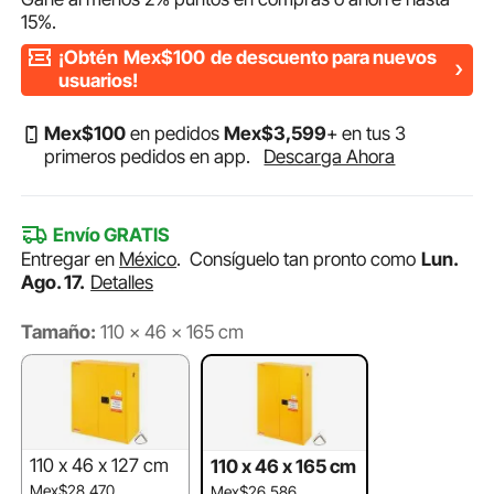
15%
.
¡Obtén
Mex$100
de descuento para nuevos
usuarios!
Mex$
100
en pedidos
Mex$
3,599
+ en tus 3
primeros pedidos en app.
Descarga Ahora
Envío GRATIS
Entregar en
México
.
Consíguelo tan pronto como
Lun.
Ago. 17.
Detalles
Tamaño:
110 x 46 x 165 cm
110 x 46 x 127 cm
110 x 46 x 165 cm
Mex$28,470
Mex$26,586