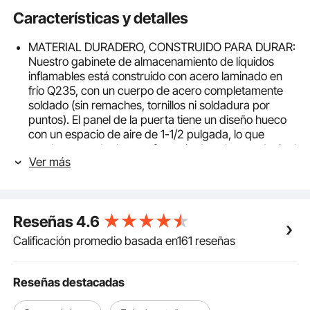
Características y detalles
MATERIAL DURADERO, CONSTRUIDO PARA DURAR:
Nuestro gabinete de almacenamiento de líquidos
inflamables está construido con acero laminado en
frío Q235, con un cuerpo de acero completamente
soldado (sin remaches, tornillos ni soldadura por
puntos). El panel de la puerta tiene un diseño hueco
con un espacio de aire de 1-1/2 pulgada, lo que
ayuda a retardar la transferencia de calor y reducir el
Ver más
riesgo de incendio y explosión. El estante está
fabricado en acero galvanizado, resistente al
desgaste y la corrosión, lo que garantiza un
rendimiento duradero incluso en entornos exigentes.
Reseñas
4.6
Seguridad en cada detalle: Nuestro gabinete de
seguridad inflamable cuenta con orificios de
Calificación promedio basada en161 reseñas
ventilación que reducen efectivamente la
acumulación de gases volátiles. También incluye un
depósito de recogida para evitar fugas de líquidos
Reseñas destacadas
nocivos que puedan suponer un peligro. El conductor
de tierra también evita la electricidad estática y