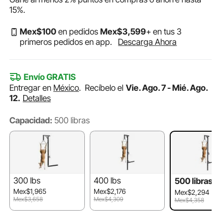
15%
.
Mex$
100
en pedidos
Mex$
3,599
+ en tus 3
primeros pedidos en app.
Descarga Ahora
Envío GRATIS
Entregar en
México
.
Recíbelo el
Vie. Ago. 7 - Mié. Ago.
12.
Detalles
Capacidad:
500 libras
300 lbs
400 lbs
500 libras
Mex$1,965
Mex$2,176
Mex$2,294
Mex$3,658
Mex$4,309
Mex$4,358