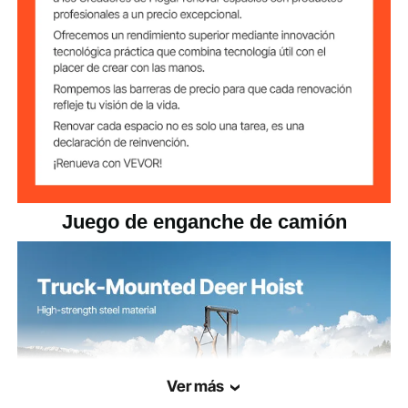
Q235
Material
38,6 libras / 17,5 kg
Peso neto
100 x 41,3 x 4,3 pulgadas /
Dimensiones del
producto
2540 x 1050 x 110 mm
Juego de enganche de camión
Ver más