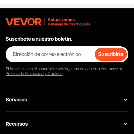
cabrestante para
desollar y limpiar la
presa
Suscríbete a nuestro boletín.
Dirección de correo electrónico
Suscribirte
Si haces clic en el
suscribirte
botón,estás de acuerdo con nuestra
Política de Privacidad y Cookies
.
Servicios
Contacta con nosotros
Recursos
Tus Pedidos