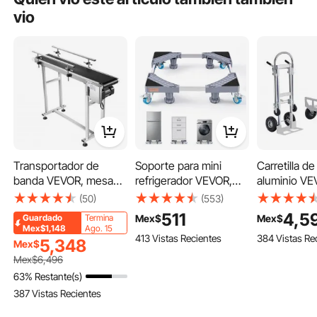
vio
Transportador de
Soporte para mini
Carretilla d
banda VEVOR, mesa
refrigerador VEVOR,
aluminio VE
transportadora de 47 x
soporta hasta 181 kg
1, capacidad
(50)
(553)
7,8 pulgadas,
(400 lbs), cuenta con
de 363 kg (8
511
4,5
Mex$
Mex$
Guardado
Termina
transportador de
4 patas resistentes, 4
carretilla d
Mex$1,148
Ago. 15
413 Vistas Recientes
384 Vistas Re
banda motorizado de
ruedas giratorias con
plataforma 
5,348
Mex$
acero inoxidable de
bloqueo, pedestal para
convertible 
Mex$
6,496
alta resistencia para
lavadora y secadora,
de alta resis
63% Restante(s)
aplicaciones de
base multifuncional
carro utilita
387 Vistas Recientes
codificación por
ajustable para lavadora
transforma d
inyección de tinta,
y refrigerador, base
de mano a p