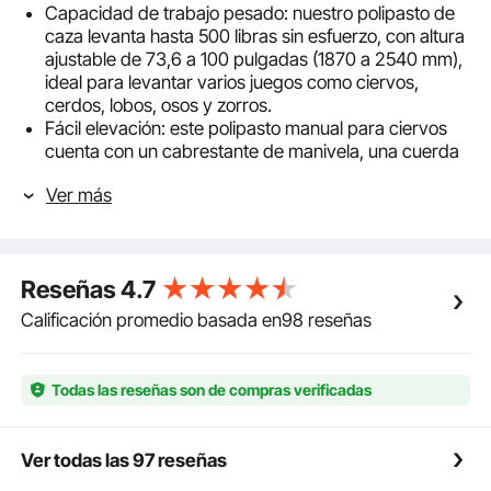
Capacidad de trabajo pesado: nuestro polipasto de
caza levanta hasta 500 libras sin esfuerzo, con altura
ajustable de 73,6 a 100 pulgadas (1870 a 2540 mm),
ideal para levantar varios juegos como ciervos,
cerdos, lobos, osos y zorros.
Fácil elevación: este polipasto manual para ciervos
cuenta con un cabrestante de manivela, una cuerda
y un gancho, lo que permite levantar fácilmente
Ver más
presas pesadas incluso en áreas remotas y sin
energía.
Ajuste flexible: el marco de soporte del polipasto de
juego con enganche para camión gira 360° sin
Reseñas
4.7
esfuerzo, lo que permite que una persona coloque
elementos en el marco sin mover el camión.
Calificación promedio basada en98 reseñas
Duradero y fiable: El colgador para ciervos está
fabricado con material Q235, resistente a la flexión y
a los daños. Su superficie está recubierta con un
Todas las reseñas son de compras verificadas
acabado antioxidante, lo que facilita su limpieza.
Uso versátil: Nuestro polipasto para caza está
equipado con un enganche de camión de 5 cm,
Ver todas las 97 reseñas
compatible con varios tipos de vehículos. Ideal para