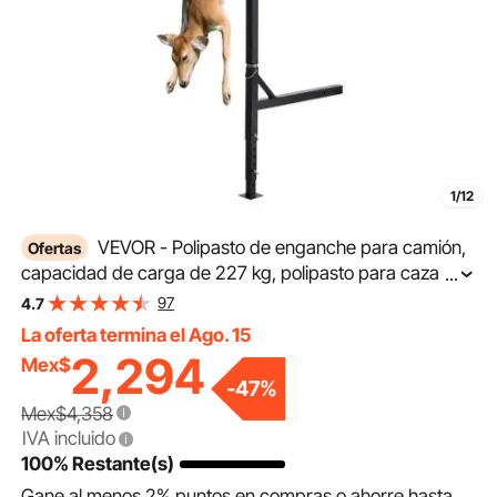
1/12
VEVOR - Polipasto de enganche para camión,
Ofertas
capacidad de carga de 227 kg, polipasto para caza de
...
ciervos con receptor de 5 cm, eje giratorio de 360
97
4.7
grados y altura ajustable, incluye cabrestante para
La oferta termina el Ago. 15
desollar y limpiar la presa
2,294
Mex$
-
47
%
Mex$4,358
IVA incluido
100% Restante(s)
Gane al menos
2%
puntos en compras o ahorre hasta