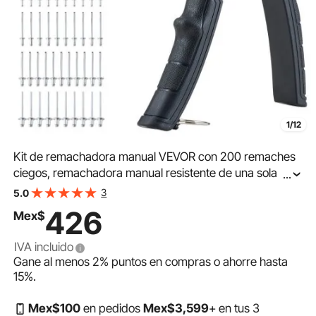
1/12
Kit de remachadora manual VEVOR con 200 remaches
ciegos, remachadora manual resistente de una sola
...
mano con 4 boquillas intercambiables, 4 brocas y
3
5.0
estuche de transporte, herramienta manual para metal,
426
Mex$
automoción y hogar.
IVA incluido
Gane al menos
2%
puntos en compras o ahorre hasta
15%
.
Mex$
100
en pedidos
Mex$
3,599
+ en tus 3