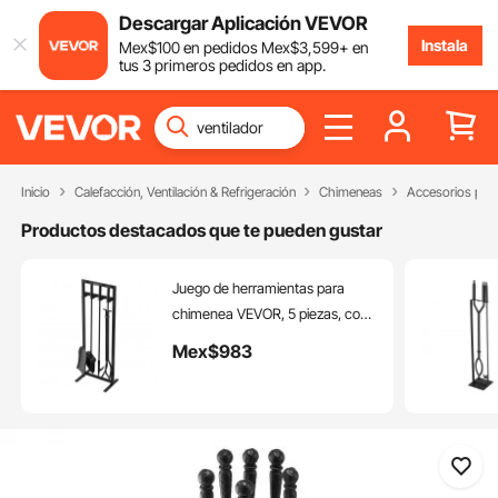
Descargar Aplicación VEVOR
Instala
Mex$
100
en pedidos
Mex$
3,599
+ en
tus 3 primeros pedidos en app.
Inicio
Calefacción, Ventilación & Refrigeración
Chimeneas
Accesorios par
Productos destacados que te pueden gustar
Juego de herramientas para
chimenea VEVOR, 5 piezas, con
soporte cuadrado, tenazas, pala
Mex$
983
para cenizas, cepillo, atizador.
Accesorios de hierro forjado y
acero para chimenea, aptos para
interiores y exteriores. Color
negro.