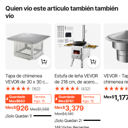
exterior.
Quien vio este articulo también también
vio
Tapa de chimenea
Estufa de leña VEVOR
VEVOR - Ta
VEVOR de 30 x 30 cm,
de 218 cm, de acero
chimenea r
de acero inoxidable
inoxidable, portátil, con
acero inoxi
(162)
(432)
304, resistente a la
chimenea y guantes,
de 6 pulgad
1,17
Mex$
Guardado
Termina
Guardado
Termina
intemperie, con
420 cm³, para cocinar y
techo, tapa d
Mex$662
Ago. 15
Mex$761
Ago. 15
prácticos accesorios y
calentar al aire libre
tapas aume
926
3,379
Mex$
Mex$
Mex$
1,588
fácil instalación,
con 8 tubos
11.81 pulgada
Mex$
4,140
¡Solo Quedan 1!
compatible con
reforzados 
¡Solo Quedan 2!
cubiertas de malla para
tipo de clima
148 Vistas Recientes