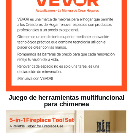
10,21 libras/4,63 kg
Peso neto
31,89 x 7,09 x 7,09
Dimensiones del
pulgadas/810 x 180 x 180
artículo
mm
Juego de herramientas multifuncional
para chimenea