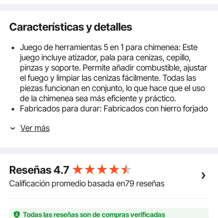
Características y detalles
Juego de herramientas 5 en 1 para chimenea: Este
juego incluye atizador, pala para cenizas, cepillo,
pinzas y soporte. Permite añadir combustible, ajustar
el fuego y limpiar las cenizas fácilmente. Todas las
piezas funcionan en conjunto, lo que hace que el uso
de la chimenea sea más eficiente y práctico.
Fabricados para durar: Fabricados con hierro forjado
y acero al carbono de alta calidad, estos utensilios
Ver más
para chimenea ofrecen una resistencia excepcional y
una larga duración. La superficie está tratada con un
acabado de pintura en polvo, que proporciona una
excelente resistencia a la corrosión y protección
Reseñas
4.7
contra el óxido.
Diseño ergonómico: Todas las herramientas para
Calificación promedio basada en79 reseñas
chimenea cuentan con un mango ergonómico para
un agarre cómodo, reduciendo la fatiga y la tensión
en las muñecas. El diseño de mango extendido
Todas las reseñas son de compras verificadas