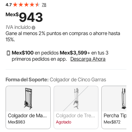
Pala para Cenizas, Cepillo y Atizador, para Interior y
78
4.7
Exterior, Negro, 810 x 180 x 180 mm
943
Mex$
IVA incluido
Gane al menos
2%
puntos en compras o ahorre hasta
15%
.
Mex$
100
en pedidos
Mex$
3,599
+ en tus 3
primeros pedidos en app.
Descarga Ahora
Forma del Soporte:
Colgador de Cinco Garras
Colgador de Marc
Colgador de Tres
Percha Tipo
o Cuadrado
Garras
Mex$983
Agotado
Mex$872