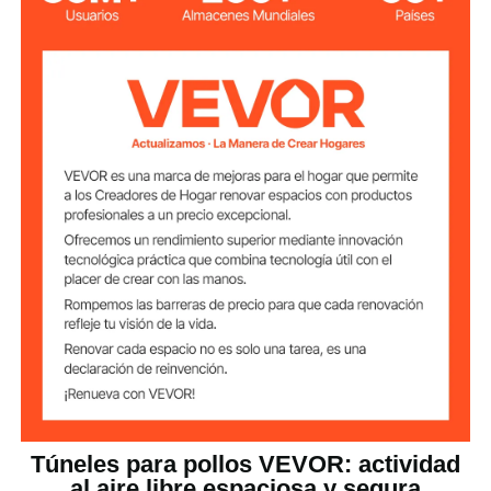
Con marco de esquina
Estilo
Q195
Material principal
16,6 kg/36,59 libras
Peso del producto
400 x 100 x 61,5 cm/13,12 x
Tamaño del
producto
3,28 x 2,01 pies
Túneles para pollos VEVOR: actividad
al aire libre espaciosa y segura