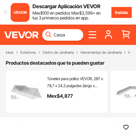
Descargar Aplicación VEVOR
Instala
Mex$
100
en pedidos
Mex$
3,599
+ en
tus 3 primeros pedidos en app.
Inicio
Exteriores
Centro de Jardinería
Herramientas de Jardinería
Herr
Productos destacados que te pueden gustar
Túneles para pollos VEVOR, 287 x
78,7 x 24,2 pulgadas (largo x
ancho x alto), túneles portátiles
Mex$
4,877
para exteriores con marcos de
esquina, 2 unidades, aptos para
pollos, patos y conejos.