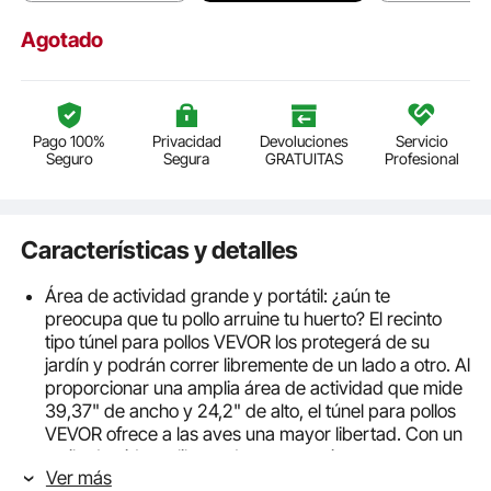
Agotado
Pago 100%
Privacidad
Devoluciones
Servicio
Seguro
Segura
GRATUITAS
Profesional
Características y detalles
Área de actividad grande y portátil: ¿aún te
preocupa que tu pollo arruine tu huerto? El recinto
tipo túnel para pollos VEVOR los protegerá de su
jardín y podrán correr libremente de un lado a otro. Al
proporcionar una amplia área de actividad que mide
39,37" de ancho y 24,2" de alto, el túnel para pollos
VEVOR ofrece a las aves una mayor libertad. Con un
estilo de vida en libertad que garantiza un
Ver más
crecimiento saludable, un amplio espacio les permite