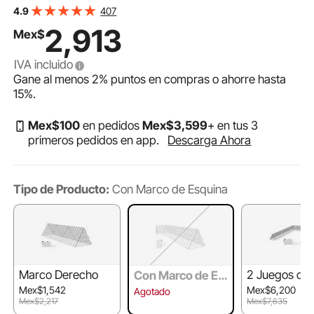
Portátiles para Exteriores con Marcos de Esquina,
407
4.9
Gallinero, Adecuado para Pollos, Patos, Conejos
2,913
Mex$
IVA incluido
Gane al menos
2%
puntos en compras o ahorre hasta
15%
.
Mex$
100
en pedidos
Mex$
3,599
+ en tus 3
primeros pedidos en app.
Descarga Ahora
Tipo de Producto:
Con Marco de Esquina
Marco Derecho
2 Juegos co
Con Marco de Es
uinas + 2 Ju
quina
Mex$1,542
Mex$6,200
Agotado
de Marcos R
Mex$2,217
Mex$7,635