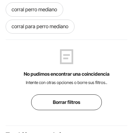
corral perro mediano
corral para perro mediano
corrales para perro
corrales de perros
corral para dos perros
perros pequeños
No pudimos encontrar una coincidencia
rampa para perros
rampa perro
Intente con otras opciones o borre sus filtros..
como hacer rampa para perros
Borrar filtros
Gran sofá con rampa para perros
como hacer una rampa para perros