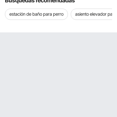
Búsquedas recomendadas
refrigeración,
ventilación y escape,
resistencia al fuego R-
estación de baño para perro
asiento elevador para
6.0