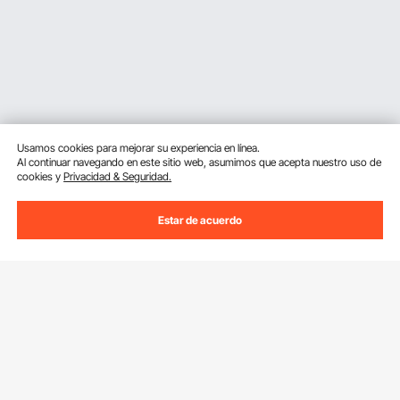
Usamos cookies para mejorar su experiencia en línea.
Al continuar navegando en este sitio web, asumimos que acepta nuestro uso de
cookies y
Privacidad & Seguridad.
Estar de acuerdo
Suscríbete a nuestro boletín.
Dirección de correo electrónico
Suscribirte
Si haces clic en el
suscribirte
botón,estás de acuerdo con nuestra
Política de Privacidad y Cookies
.