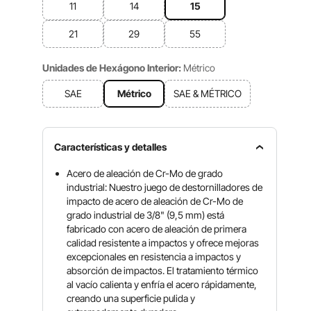
11
14
15
21
29
55
Unidades de Hexágono Interior:
Métrico
SAE
Métrico
SAE & MÉTRICO
Características y detalles
Acero de aleación de Cr-Mo de grado
industrial: Nuestro juego de destornilladores de
impacto de acero de aleación de Cr-Mo de
grado industrial de 3/8" (9,5 mm) está
fabricado con acero de aleación de primera
calidad resistente a impactos y ofrece mejoras
excepcionales en resistencia a impactos y
absorción de impactos. El tratamiento térmico
al vacío calienta y enfría el acero rápidamente,
creando una superficie pulida y