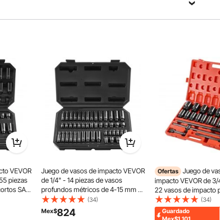
acto VEVOR
Juego de vasos de impacto VEVOR
Juego de va
Ofertas
 55 piezas
de 1/4" - 14 piezas de vasos
impacto VEVOR de 3/4
cortos SAE
profundos métricos de 4-15 mm -
22 vasos de impacto 
cos de 4 a
6 puntas de acero de aleación Cr-
surtido de vasos con 
(34)
(34)
ro aleado
Mo para reparación de
pulgadas, tamaños SA
824
Mex$
Guardado
 adecuado para llaves eléctricas, llaves de impacto, llaves
e
automóviles - Marcas de tamaño
de impacto de 7/8 pul
Mex$1,101