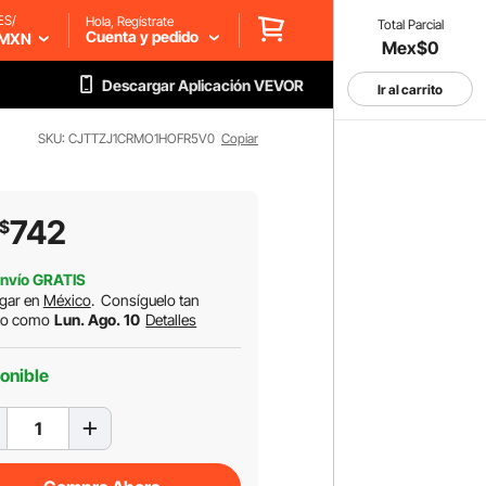
ES/
Hola, Regístrate
Total Parcial
Cuenta y pedido
MXN
Mex$0
Descargar Aplicación VEVOR
Ir al carrito
SKU: CJTTZJ1CRMO1HOFR5V0
Copiar
742
$
nvío GRATIS
gar en
México
.
Consíguelo tan
to como
Lun. Ago. 10
Detalles
onible