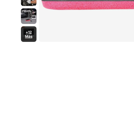
+12
Más