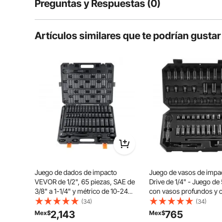
Preguntas y Respuestas (0)
Preguntas típicas sobre productos:
Artículos similares que te podrían gustar
¿Es duradero el producto?
Haz la primera pregunta
Juego de dados de impacto
Juego de vasos de imp
VEVOR de 1/2", 65 piezas, SAE de
Drive de 1/4" - Juego de
3/8" a 1-1/4" y métrico de 10-24
con vasos profundos y 
mm, 6 puntas, acero de aleación
de 5/32" a 9/16" y métri
(34)
(34)
Cr-V para reparación de
15 mm - 6 puntas de ace
2,143
765
Mex$
Mex$
El juego de herramientas profesionales de 15 piezas es
automóviles, construcción
CR-V para reparación d