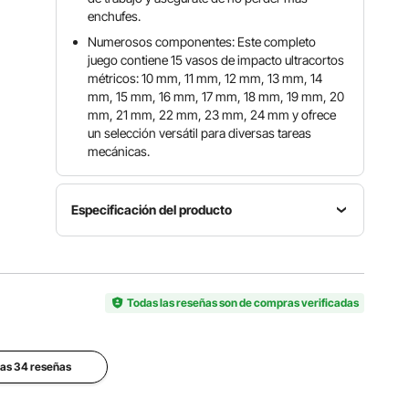
enchufes.
Numerosos componentes: Este completo
juego contiene 15 vasos de impacto ultracortos
métricos: 10 mm, 11 mm, 12 mm, 13 mm, 14
mm, 15 mm, 16 mm, 17 mm, 18 mm, 19 mm, 20
mm, 21 mm, 22 mm, 23 mm, 24 mm y ofrece
un selección versátil para diversas tareas
mecánicas.
Especificación del producto
Número
Material
de
Cantidad
Acero de
modelo
15 piezas
aleación
XL3070
Todas las reseñas son de compras verificadas
CR-MO
Tamaño de caja
de
las 34 reseñas
Peso
almacenamiento
Dureza
neto
7,7 x 4,7 x
HRC42-
2,29