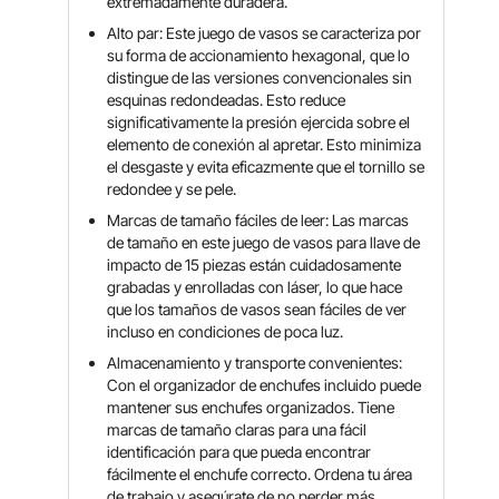
extremadamente duradera.
Alto par: Este juego de vasos se caracteriza por
su forma de accionamiento hexagonal, que lo
distingue de las versiones convencionales sin
esquinas redondeadas. Esto reduce
significativamente la presión ejercida sobre el
elemento de conexión al apretar. Esto minimiza
el desgaste y evita eficazmente que el tornillo se
redondee y se pele.
Marcas de tamaño fáciles de leer: Las marcas
de tamaño en este juego de vasos para llave de
impacto de 15 piezas están cuidadosamente
grabadas y enrolladas con láser, lo que hace
que los tamaños de vasos sean fáciles de ver
incluso en condiciones de poca luz.
Almacenamiento y transporte convenientes:
Con el organizador de enchufes incluido puede
mantener sus enchufes organizados. Tiene
marcas de tamaño claras para una fácil
identificación para que pueda encontrar
fácilmente el enchufe correcto. Ordena tu área
de trabajo y asegúrate de no perder más