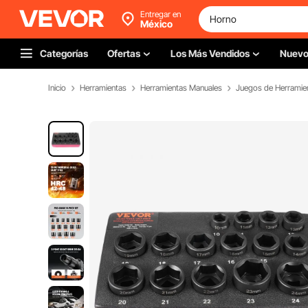
Entregar en
México
Categorías
Ofertas
Los Más Vendidos
Nuev
Inicio
Herramientas
Herramientas Manuales
Juegos de Herramie