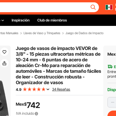
o
Inspiración
Club de miembros
ntas Manuales
Llaves de Vaso y Trinquetes
Juego de Dados de Impacto
Juego de vasos de impacto VEVOR de
3/8" - 15 piezas ultracortas métricas de
Mex
10-24 mm - 6 puntas de acero de
aleación Cr-Mo para reparación de
E
automóviles - Marcas de tamaño fáciles
Entre
de leer - Construcción robusta -
pron
Organizador de vasos
34 Reseñas
Disp
4.9
742
Mex$
IVA incluido