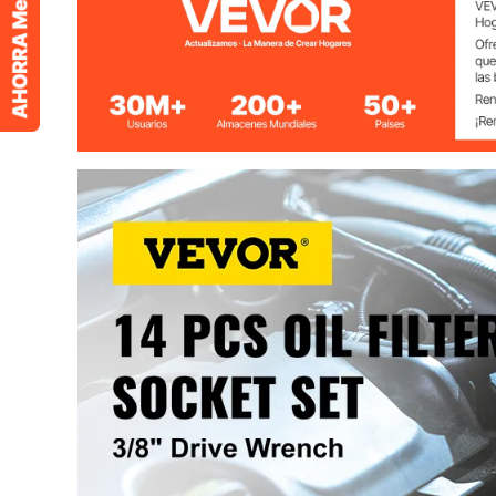
Estilo de la cabeza
3/8"
Acabado
Electrorrevest
Peso del producto
5,39 lb/2,44 k