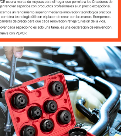
imiento
g