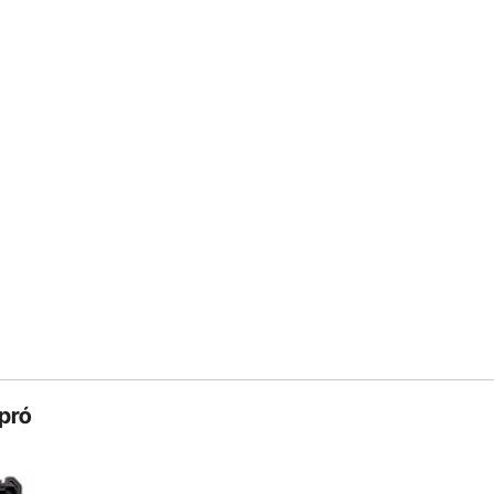
mundo.
stible en espacios
asquillo es
¿Por Qué Elegir VEVOR?
 filtros de aceite
ecipiente y tapa de
Alta Calidad
Pago Más Bajo
Servicio Rápido & Seguro
a automática
30 Días de Devolución sin
Pagos
superiores
24/7 Servicios Atentos
exivo
 impermeable
pró