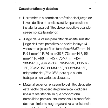
Características y detalles
Herramienta automática profesional: el juego de
llaves de filtro de aceite se utiliza para quitar e
instalar la tapa del filtro de combustible cuando
se reemplaza la anterior.
Juego de 14 vasos para filtro de aceite: nuestro
juego de llaves para filtro de aceite incluye 14
vasos de bajo perfil en tamaños: 65/67 mm-14
F, 68 mm-14 F, 76 mm-30 F, 73 mm-14 F, 65
mm-14 F, 74/6 mm-15 F, 75/77 mm -15F,
90MM-15F, 93MM-36E, 76MM-14F, 100MM-
15F, 93MM-15F, 80MM-15F, 80-82MM-15F,
adaptador de 1/2" a 3/8", para que pueda
trabajar en un variedad de autos.
Material superior: el casquillo del filtro de aceite
está hecho de acero de primera calidad para
una alta resistencia, lo que proporciona
durabilidad para un uso intensivo. La superficie
de revestimiento negro garantiza la resistencia