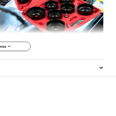
 más
s de filtro de
piezas
VEVOR es una marca profesional
especializada en equipos y
e herramientas de
herramientas. Junto con miles de
e filtro de aceite
empleados motivados, VEVOR se
s filtros de
compromete a proporcionar a
dos en una
nuestros clientes equipos y
los de vehículos.
herramientas robustos a pagos
ene un
increíblemente bajos.
gro para
Actualmente, los productos de
a el óxido y la
VEVOR se venden en más de 200
casquillos de bajo
países y regiones con más de 10
eñados para ayudar a
millones de miembros en todo el
a las tapas de los