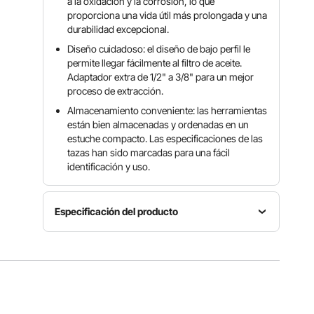
a la oxidación y la corrosión, lo que
proporciona una vida útil más prolongada y una
durabilidad excepcional.
Diseño cuidadoso: el diseño de bajo perfil le
permite llegar fácilmente al filtro de aceite.
Adaptador extra de 1/2" a 3/8" para un mejor
proceso de extracción.
Almacenamiento conveniente: las herramientas
están bien almacenadas y ordenadas en un
estuche compacto. Las especificaciones de las
tazas han sido marcadas para una fácil
identificación y uso.
Especificación del producto
Modelo
Estilo de
Material
VV-OFSS-
la cabeza
Acero
14
3/8"
Acabado
Peso del