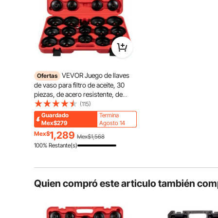
filtros de combu
reducidos, y el c
adecuado para los
con carcasa de r
plástico.
Herramient
profesional
Materiales 
VEVOR Juego de llaves
Ofertas
Diseño refl
de vaso para filtro de aceite, 30
Superficie
piezas, de acero resistente, de
3/8", de perfil bajo para fácil
(115)
acceso, con tapa para llave de filtro
Guardado
Termina
de aceite y casquillo
Mex$279
Agosto 14
1,289
Mex$
Mex$1,568
100% Restante(s)
Quien compró este articulo también com