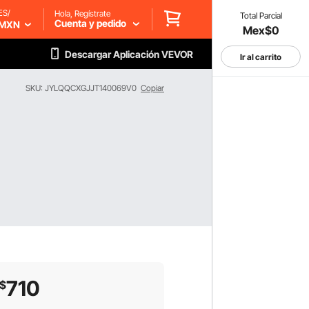
ES/
Hola, Regístrate
Total Parcial
Cuenta y pedido
MXN
Mex$0
Descargar Aplicación VEVOR
Ir al carrito
SKU: JYLQQCXGJJT140069V0
Copiar
710
$