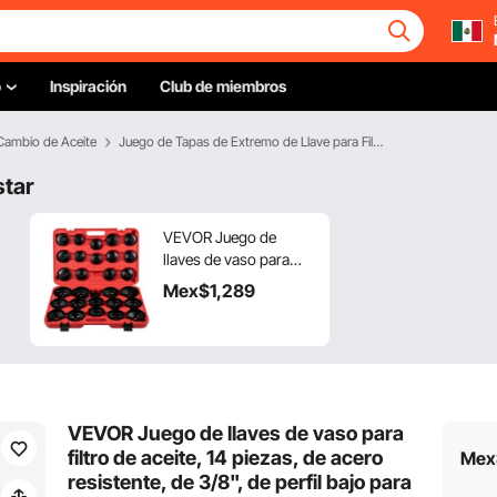
o
Inspiración
Club de miembros
Cambio de Aceite
Juego de Tapas de Extremo de Llave para Filtro de Aceite
star
VEVOR Juego de
llaves de vaso para
filtro de aceite, 30
Mex$
1,289
piezas, de acero
resistente, de 3/8", de
perfil bajo para fácil
acceso, con tapa para
llave de filtro de aceite
y casquillo
VEVOR Juego de llaves de vaso para
filtro de aceite, 14 piezas, de acero
Mex
resistente, de 3/8", de perfil bajo para