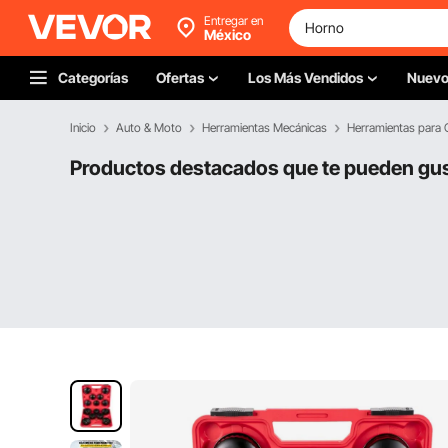
Entregar en
México
Categorías
Ofertas
Los Más Vendidos
Nuev
Inicio
Auto & Moto
Herramientas Mecánicas
Herramientas para 
Productos destacados que te pueden gu