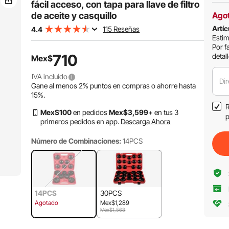
fácil acceso, con tapa para llave de filtro
de aceite y casquillo
Ago
Artíc
115 Reseñas
4.4
Estim
Por f
710
detal
Mex$
IVA incluido
Dir
Gane al menos
2%
puntos en compras o ahorre hasta
15%
.
R
Mex$
100
en pedidos
Mex$
3,599
+ en tus 3
p
primeros pedidos en app.
Descarga Ahora
Número de Combinaciones:
14PCS
14PCS
30PCS
Agotado
Mex$1,289
Mex$1,568