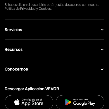
Si haces clic en el
suscribirte
botón,estás de acuerdo con nuestra
Política de Privacidad y Cookies
.
Servicios
Contacta con nosotros
Recursos
Tus Pedidos
Programa para Miembros
Devolución & Reembolso
Conocernos
Pro member program
Tu Cuenta
Acerca de VEVOR
Políticas de Envío
Descargar Aplicación VEVOR
Términos & Condiciones
Métodos de Pago
Políticas de Privacidad
Ayuda & FAQs