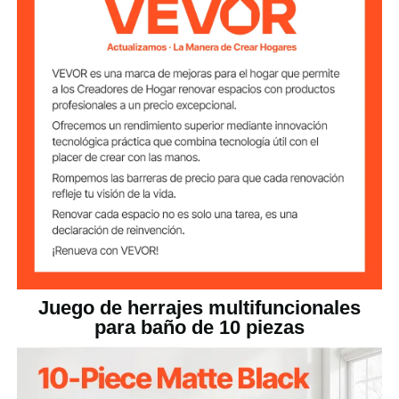
organizado.
Montaje en pared con
Método de
instalación
perforación
4,76 libras / 2,16 kg
Peso neto
23,43 x 3,94 x 3,15
Dimensiones del
pulgadas / 595 x 100 x 80
toallero
mm
Juego de herrajes multifuncionales
para baño de 10 piezas