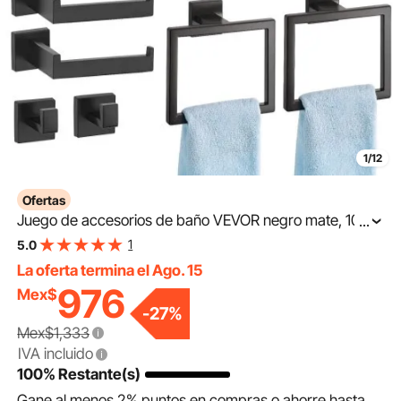
1/12
Ofertas
Juego de accesorios de baño VEVOR negro mate, 10
...
piezas, 2 barras de toalla de acero inoxidable de 61 cm,
1
5.0
2 toalleros, 4 ganchos para toallas y 2 portarrollos de
La oferta termina el Ago. 15
976
Mex$
-
27
%
Mex$1,333
IVA incluido
100% Restante(s)
Gane al menos
2%
puntos en compras o ahorre hasta