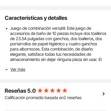
Características y detalles
Juego de combinación versátil: Este juego de
accesorios de baño de 10 piezas incluye dos toalleros
de 23.54 pulgadas con ganchos, dos toalleros, dos
portarrollos de papel higiénico y cuatro ganchos
para albornoces. Esta combinación, de diseño
elegante, satisface todas tus necesidades de
almacenamiento sin dejar ninguna pieza sin usar. El
toallero cuenta con dos ganchos adicionales para
Ver más
mayor almacenamiento, lo que lo hace aún más
práctico.
Materiales de primera calidad: Fabricado en acero
inoxidable de alta calidad, este juego de accesorios
Reseñas
5.0
de baño en negro mate ofrece una excelente
resistencia al agua, al óxido y a la corrosión para una
Calificación promedio basada en2 reseñas
larga duración. Su robusta construcción metálica
garantiza años de uso confiable, mientras que su