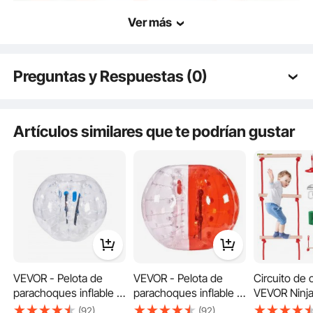
Ver más
Preguntas y Respuestas (0)
Preguntas típicas sobre los productos:
¿Es duradero el producto? ...
Artículos similares que te podrían gustar
Este kit de tirolina para niños está hecho de acero inoxidable de alta calidad y
finamente elaborado. Permite una diversión infinita al aire libre.
Haz la primera pregunta
VEVOR - Pelota de
VEVOR - Pelota de
Circuito de 
parachoques inflable (1
parachoques inflable (1
VEVOR Ninja
unidad), 1,5 m (5 pies)
unidad), 1,5 m (5 pies)
para niños, 
(92)
(92)