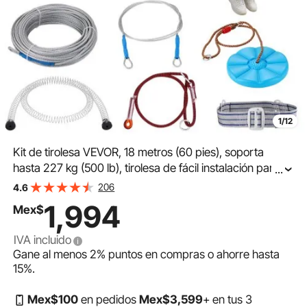
1/12
Kit de tirolesa VEVOR, 18 metros (60 pies), soporta
hasta 227 kg (500 lb), tirolesa de fácil instalación para
...
exteriores, ideal para parques infantiles. Incluye una
206
4.6
tirolesa de acero inoxidable con freno de resorte.
1,994
Mex$
(NOTA: Solo para adolescentes. No apto para adultos).
IVA incluido
Gane al menos
2%
puntos en compras o ahorre hasta
15%
.
Mex$
100
en pedidos
Mex$
3,599
+ en tus 3