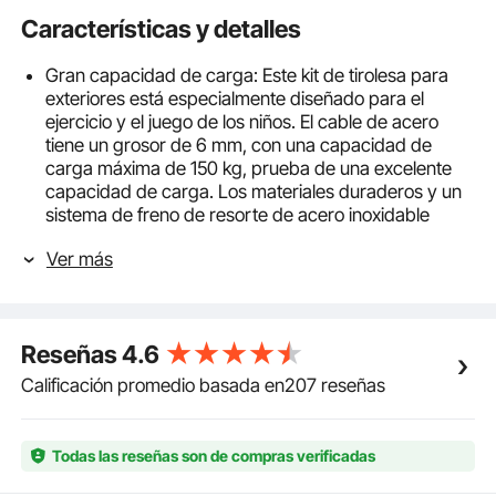
Características y detalles
Gran capacidad de carga: Este kit de tirolesa para
exteriores está especialmente diseñado para el
ejercicio y el juego de los niños. El cable de acero
tiene un grosor de 6 mm, con una capacidad de
carga máxima de 150 kg, prueba de una excelente
capacidad de carga. Los materiales duraderos y un
sistema de freno de resorte de acero inoxidable
mantienen la base segura. Este kit está certificado
Ver más
por el CPC, lo que permite a los padres acompañar a
sus hijos con total seguridad
Rodamientos de bolas: Rodamientos de bolas
mejorados con protección de acero reforzado, para
Reseñas
4.6
evitar posibles peligros hasta en el más mínimo
detalle. La polea está diseñada con una forma
Calificación promedio basada en207 reseñas
cóncava, pulida para reducir el daño a la cuerda, lo
que proporciona un ajuste suave de la polea,
asegurando un juego estable y seguro. Los
Todas las reseñas son de compras verificadas
rodamientos de alta calidad garantizan una
experiencia de vuelo óptima