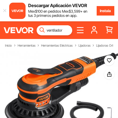
Descargar Aplicación VEVOR
Instala
Mex$
100
en pedidos
Mex$
3,599
+ en
tus 3 primeros pedidos en app.
Inicio
Herramientas
Herramientas Eléctricas
Lijadoras
Lijadoras Orbita