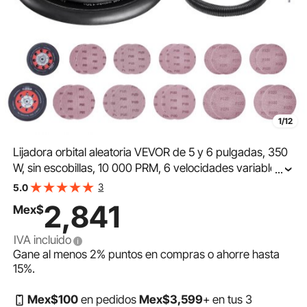
1/12
Lijadora orbital aleatoria VEVOR de 5 y 6 pulgadas, 350
W, sin escobillas, 10 000 PRM, 6 velocidades variables,
...
con 20 hojas de lija, conector para polvo y manguera
3
5.0
para lijado de detalles de carpintería.
2,841
Mex$
IVA incluido
Gane al menos
2%
puntos en compras o ahorre hasta
15%
.
Mex$
100
en pedidos
Mex$
3,599
+ en tus 3