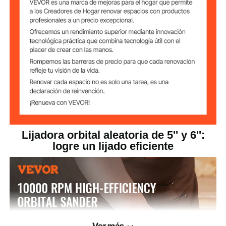
Tamaño de la
5 pulgadas y 6 pulgadas
almohadilla de
pulido
6 niveles de
4000 - 10 000 RPM
velocidad
4,4 lb/2 kg (incluye todos los
Peso del producto
accesorios)
10 x 6 x 4,3 pulgadas / 255 x
Dimensiones del
producto
150 x 110 mm
Lijadora orbital aleatoria de 5'' y 6'':
logre un lijado eficiente
Ver más