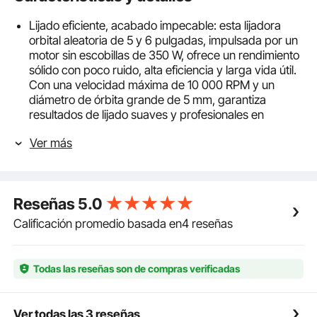
Lijado eficiente, acabado impecable: esta lijadora
orbital aleatoria de 5 y 6 pulgadas, impulsada por un
motor sin escobillas de 350 W, ofrece un rendimiento
sólido con poco ruido, alta eficiencia y larga vida útil.
Con una velocidad máxima de 10 000 RPM y un
diámetro de órbita grande de 5 mm, garantiza
resultados de lijado suaves y profesionales en
diversos materiales.
Ver más
Kit de lijado completo: esta lijadora de palma eléctrica
viene con almohadillas de lijado intercambiables de 5
y 6 pulgadas, que se adaptan fácilmente a diversas
tareas de lijado. También incluye 20 papeles de lija
Reseñas
5.0
de varios granos, que van desde 80 a 320, para
abordar sin esfuerzo diferentes superficies como
Calificación promedio basada en4 reseñas
madera, metal, paredes, masilla para automóviles,
pintura, etc.
Control de precisión de 6 velocidades: con 6
Todas las reseñas son de compras verificadas
velocidades disponibles que van desde 4000 a 10
000 RPM, nuestra lijadora orbital eléctrica se adapta
a cada tarea con precisión y facilidad. Ya sea que
Ver todas las 3 reseñas