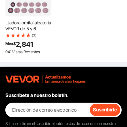
Lijadora orbital aleatoria
VEVOR de 5 y 6
pulgadas, 350 W, sin
(3)
escobillas, 10 000
2,841
Mex$
PRM, 6 velocidades
941 Vistas Recientes
variables, con 20 hojas
de lija, conector para
polvo y manguera para
lijado de detalles de
carpintería.
Suscríbete a nuestro boletín.
Dirección de correo electrónico
Suscribirte
Si haces clic en el
suscribirte
botón,estás de acuerdo con nuestra