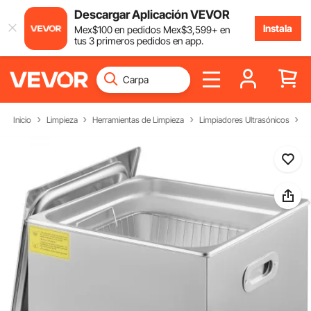
Descargar Aplicación VEVOR
Instala
Mex$
100
en pedidos
Mex$
3,599
+ en
tus 3 primeros pedidos en app.
Inicio
Limpieza
Herramientas de Limpieza
Limpiadores Ultrasónicos
L