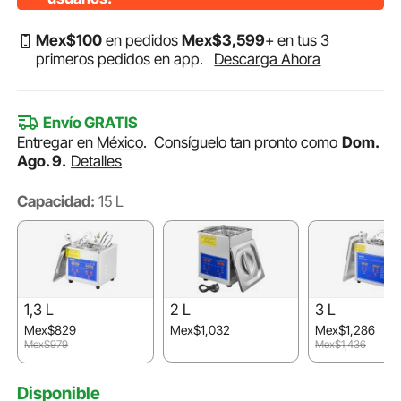
Mex$
100
en pedidos
Mex$
3,599
+ en tus 3
primeros pedidos en app.
Descarga Ahora
Envío GRATIS
Entregar en
México
.
Consíguelo tan pronto como
Dom.
Ago. 9.
Detalles
Capacidad:
15 L
1,3 L
2 L
3 L
Mex$829
Mex$1,032
Mex$1,286
Mex$979
Mex$1,436
Disponible