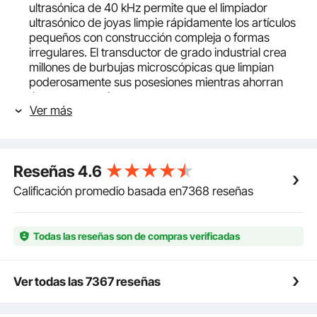
ultrasónica de 40 kHz permite que el limpiador
ultrasónico de joyas limpie rápidamente los artículos
pequeños con construcción compleja o formas
irregulares. El transductor de grado industrial crea
millones de burbujas microscópicas que limpian
poderosamente sus posesiones mientras ahorran
tiempo y energía.
Ver más
【PANEL DE CONTROL DIGITAL】- Configuración
de tiempo: 0-30 minutos. El limpiador ultrasónico
cuenta con un temporizador digital y una pantalla de
temperatura para un tiempo de lavado preciso.
Reseñas
4.6
【PREMIUM SUS304 MATERIAL】- Tamaño del
tanque: 15 L; Potencia de ultrasonidos: 360 W;
Calificación promedio basada en7368 reseñas
Potencia de calentamiento: 400 W. Esta máquina
limpiadora ultrasónica está hecha de acero
inoxidable 304, asegurando que no haya fugas de
Todas las reseñas son de compras verificadas
agua y una larga vida útil. Además, una cesta
adicional está disponible para disminuir la colisión
entre los elementos afilados y el tanque.
Ver todas las 7367 reseñas
【DISEÑO FÁCIL DE USAR】- Este limpiador
ultrasónico comercial con calentador está diseñado