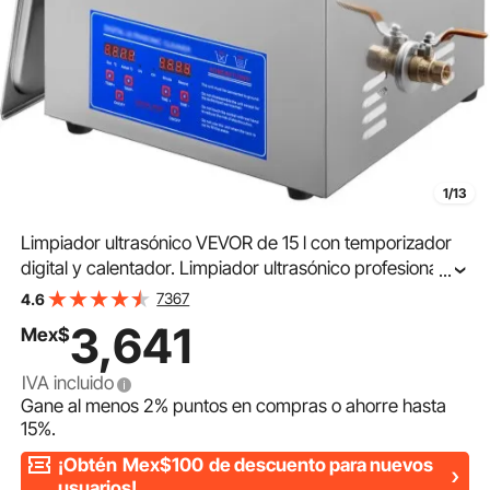
1/13
Limpiador ultrasónico VEVOR de 15 l con temporizador
digital y calentador. Limpiador ultrasónico profesional de
...
40 kHz. Limpiador ultrasónico avanzado de 110 V para
7367
4.6
llaves, destornilladores, herramientas de reparación y
3,641
Mex$
limpieza de piezas industriales.
IVA incluido
Gane al menos
2%
puntos en compras o ahorre hasta
15%
.
¡Obtén
Mex$100
de descuento para nuevos
usuarios!