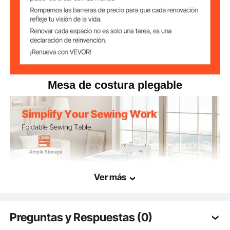
54,92 x 23,62 x 29,92
Tamaño del
pulgadas/1395 x 600 x 760
producto
desplegado
mm
28,94 x 22,83 x 5,12
Tamaño del
pulgadas/735 x 580 x 130
producto plegado
mm
Mesa de costura plegable
Ver más
Preguntas y Respuestas (0)