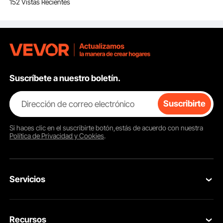
152 Vistas Recientes
hogar, estudio de
moda, estudio de arte,
institución educativa
Suscríbete a nuestro boletín.
Dirección de correo electrónico
Suscribirte
Si haces clic en el
suscribirte
botón,estás de acuerdo con nuestra
Política de Privacidad y Cookies
.
Servicios
Contacta con nosotros
Recursos