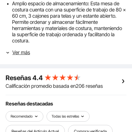
Amplio espacio de almacenamiento: Esta mesa de
costura cuenta con una superficie de trabajo de 80 x
60 cm, 3 cajones para telas y un estante abierto.
Permite ordenar y almacenar fácilmente
herramientas y materiales de costura, manteniendo
la superficie de trabajo ordenada y facilitando la
costura.
Material duradero: La mesa para máquina de coser
Ver más
cuenta con un tablero de MDF de 1,5 cm de grosor, lo
que garantiza una gran durabilidad y una gran
capacidad de carga. Sus patas de apoyo de acero al
carbono la mantienen estable y sin tambalearse. Su
Reseñas
4.4
almohadilla ajustable se adapta a diversos tipos de
suelo.
Calificación promedio basada en206 reseñas
Ajuste de altura flexible: Equipado con un estante
ajustable en altura, nuestro escritorio de costura se
adapta a bases de máquinas de coser de diferentes
Reseñas destacadas
alturas. También sirve como plataforma para
portátiles o teclados, ajustando la altura del estante
Recomendado
Todas las estrellas
para una colocación estable de la máquina de coser.
Estante lateral extensible: Esta mesa de costura
Reseñas del Artículo Actual
Compra verificada