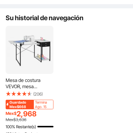
Utensilios, Aperitivos
cualquier longitud y
Utensilios, 
sistema de retorno
lento.
Su historial de navegación
Mesa de costura
VEVOR, mesa
multiusos para
(206)
máquina de coser con
Guardado
Termina
cajones, estante lateral
Mex$668
Ago. 15
plegable, estante
2,968
Mex$
ajustable, patas de
Mex$
3,636
acero, escritorio de
100% Restante(s)
computadora para el