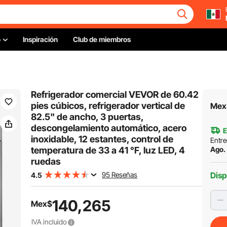
o
Inspiración
Club de miembros
Refrigerador comercial VEVOR de 60.42
pies cúbicos, refrigerador vertical de
Mex
82.5" de ancho, 3 puertas,
descongelamiento automático, acero
E
inoxidable, 12 estantes, control de
Entre
temperatura de 33 a 41 °F, luz LED, 4
Ago. 
ruedas
95 Reseñas
Disp
4.5
140,265
Mex$
IVA incluido