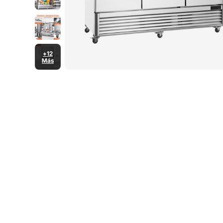
+12
Más