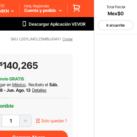
ES/
Hola, Regístrate
Total Parcial
Cuenta y pedido
MXN
Mex$0
Descargar Aplicación VEVOR
Ir al carrito
SKU: LSSYLJMCLZSMBUJG4V1
Copiar
140,265
$
nvío GRATIS
gar en
México
.
Recíbelo el
Sáb.
8 - Jue. Ago. 13
Detalles
onible
Solo quedan 1