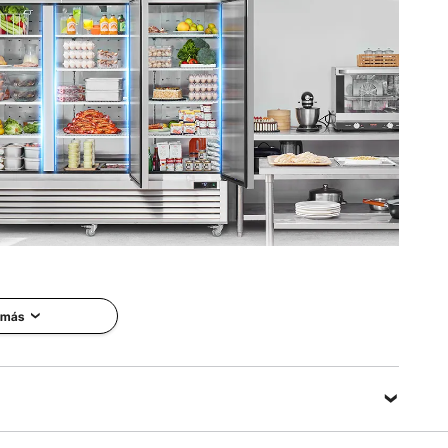
83 pulgadas / 2097 x 800 x 2110 mm
dor comercial VEVOR de 60.42 pies cúbicos y 3 puertas.
gital de temperatura, lo que permite ajustes precisos. La
rra energía, asegurando que sus alimentos se mantengan
 más
r más tiempo.