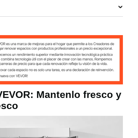
1711Ｌ
Ver todas las especificaciones
0,56 a 5 °C
 VEVOR: Mantenlo fresco y
icos / 1711Ｌ
esco
4 kg