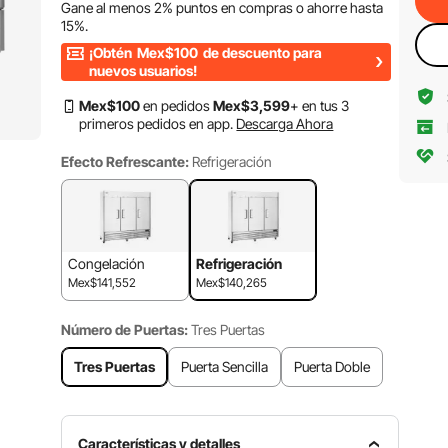
Gane al menos
2%
puntos en compras o ahorre hasta
15%
.
¡Obtén
Mex$100
de descuento para
nuevos usuarios!
Mex$
100
en pedidos
Mex$
3,599
+ en tus 3
primeros pedidos en app.
Descarga Ahora
Efecto Refrescante:
Refrigeración
Congelación
Refrigeración
Mex$141,552
Mex$140,265
Número de Puertas:
Tres Puertas
Tres Puertas
Puerta Sencilla
Puerta Doble
Características y detalles