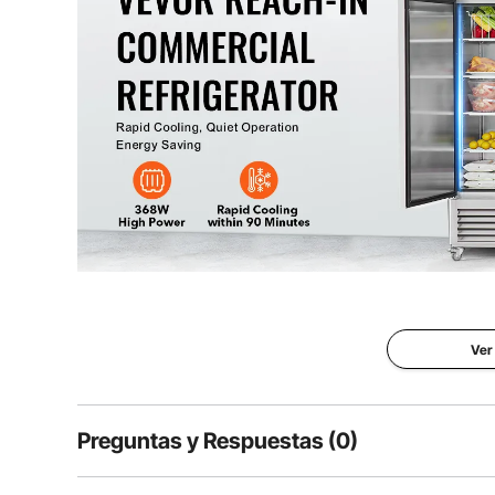
Dimensiones del producto
82,5 x 31,4 x 
Experimente una frescura duradera con el refrigera
Combina un enfriamiento eficiente con una pantalla di
descongelación automática enfría rápidamente y aho
Ver
frescos po
Preguntas y Respuestas (0)
Preguntas típicas sobre productos: