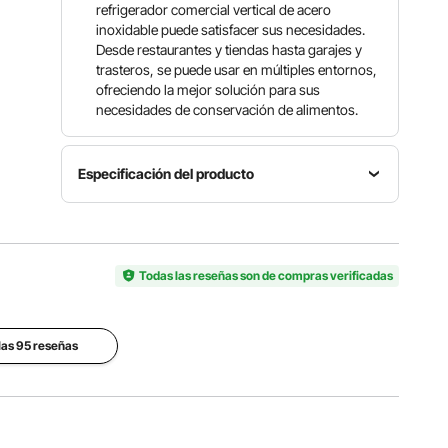
refrigerador comercial vertical de acero
inoxidable puede satisfacer sus necesidades.
Desde restaurantes y tiendas hasta garajes y
trasteros, se puede usar en múltiples entornos,
ofreciendo la mejor solución para sus
necesidades de conservación de alimentos.
Especificación del producto
Número
Rango de
de
ajuste de
Tipo de
modelo
temperatura
artículo
del
Todas las reseñas son de compras verificadas
33 ℉ a 41
3 puertas
artículo
℉ / 0,56 a
MR-83
5 °C
las 95 reseñas
Capacidad
total
Número
Materiales
60,42
de
principales
pies
estantes
Exterior
cúbicos /
12