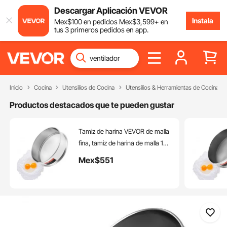
Descargar Aplicación VEVOR
Instala
Mex$
100
en pedidos
Mex$
3,599
+ en
tus 3 primeros pedidos en app.
Inicio
Cocina
Utensilios de Cocina
Utensilios & Herramientas de Cocina
Productos destacados que te pueden gustar
Tamiz de harina VEVOR de malla
fina, tamiz de harina de malla 10,
tamiz de malla fina de acero
Mex$
551
inoxidable 304 apto para uso
alimentario, tamiz de malla fina
de 32 cm de diámetro para
repostería, 5 tamaños de orificios
para frijol mungo, arroz, harina y
polvo de perla.