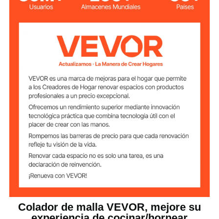
320 mm (diámetro del
tamiz), 0,6 mm (diámetro del
Tamaño del tamiz
alambre)
0,88 libra / 0,4 kg
Peso neto
Dimensiones del
305 x 320 x 100 mm
producto (largo x
ancho x alto)
Colador de malla VEVOR, mejore su
experiencia de cocinar/hornear