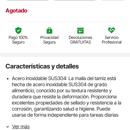
Agotado
Pago 100%
Privacidad
Devoluciones
Servicio
Seguro
Segura
GRATUITAS
Profesional
Características y detalles
Acero inoxidable SUS304: La malla del tamiz está
hecha de acero inoxidable SUS304 de grado
alimenticio, conocido por su textura resistente y
duradera que resiste la deformación. Proporciona
excelentes propiedades de sellado y resistencia a la
corrosión, garantizando salud e higiene. Puede
usarse de forma independiente para tareas diarias
simples o instalarse de manera efectiva en nuestra
Ver más
criba vibratoria.