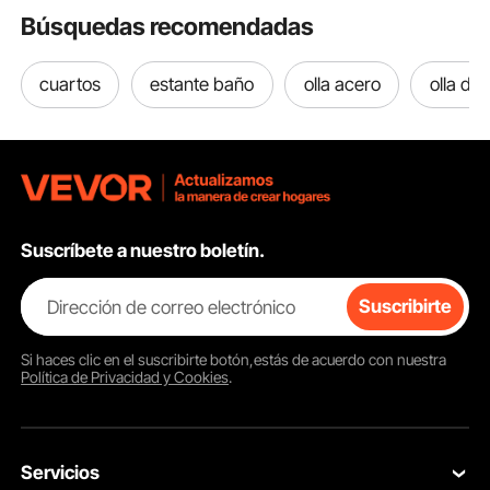
cm.
Búsquedas recomendadas
cuartos
estante baño
olla acero
olla de
Suscríbete a nuestro boletín.
Dirección de correo electrónico
Suscribirte
Si haces clic en el
suscribirte
botón,estás de acuerdo con nuestra
Política de Privacidad y Cookies
.
Servicios