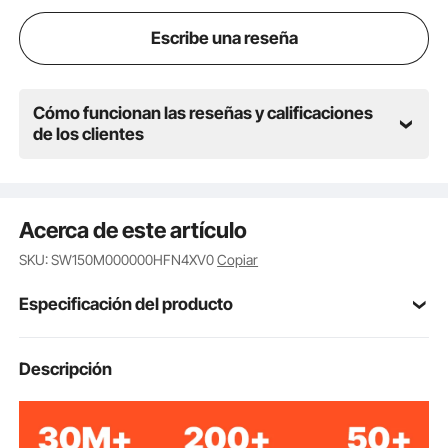
como frijoles, arroz y pasta.
Escribe una reseña
Cómo funcionan las reseñas y calificaciones
de los clientes
Acerca de este artículo
SKU: SW150M000000HFN4XV0
Copiar
Especificación del producto
Número de
Descripción
YF005
modelo
Malla 150 (0,1 mm)
Tamaño de malla