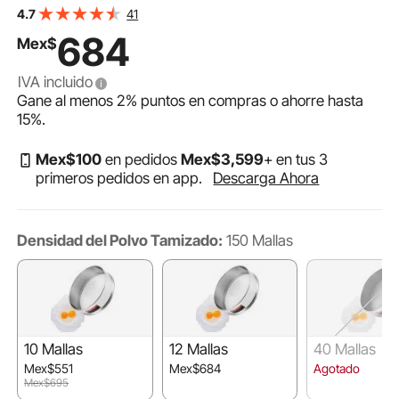
Pastelería 5 Tamaños de Orificios de Malla para Frijoles
41
4.7
Mungo, Arroz, Harina, Polvo de Perlas
684
Mex$
IVA incluido
Gane al menos
2%
puntos en compras o ahorre hasta
15%
.
Mex$
100
en pedidos
Mex$
3,599
+ en tus 3
primeros pedidos en app.
Descarga Ahora
Densidad del Polvo Tamizado:
150 Mallas
10 Mallas
12 Mallas
40 Mallas
Mex$551
Mex$684
Agotado
Mex$695