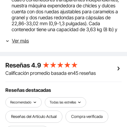
nuestra máquina expendedora de chicles y dulces
cuenta con dos ruedas ajustables para caramelos a
granel y dos ruedas redondas para cápsulas de
22,86-33,02 mm (0,9-1,3 pulgadas). Cada
contenedor tiene una capacidad de 3,63 kg (8 lb) y
puede almacenar hasta 320 chicles, pelotas
Ver más
saltarinas o juguetes de cápsula de 25,4 mm (1
pulgada).
Diseño de construcción sólida: Fabricada con un
recipiente de PS transparente, esta máquina
Reseñas
4.9
expendedora de monedas permite una presentación
clara del producto y una limpieza sencilla. La
Calificación promedio basada en45 reseñas
estructura incluye una base y un panel frontal de
aleación de aluminio, junto con una tapa de hierro. En
el interior, un mecanismo de monedas de aleación de
Reseñas destacadas
zinc garantiza un funcionamiento estable y reduce los
problemas durante el uso.
Recomendado
Todas las estrellas
Control sencillo con monedas: Esta máquina
expendedora de chicles VEVOR funciona
Reseñas del Artículo Actual
Compra verificada
manualmente con monedas y no requiere
electricidad. Inserta una moneda de 25 centavos y