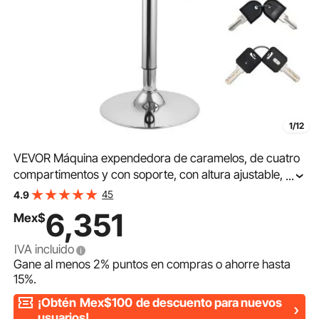
1/12
VEVOR Máquina expendedora de caramelos, de cuatro
compartimentos y con soporte, con altura ajustable,
...
dispensador de caramelos vintage para tiendas, salas
45
4.9
de juegos y reuniones familiares
6,351
Mex$
IVA incluido
Gane al menos
2%
puntos en compras o ahorre hasta
15%
.
¡Obtén
Mex$100
de descuento para nuevos
usuarios!