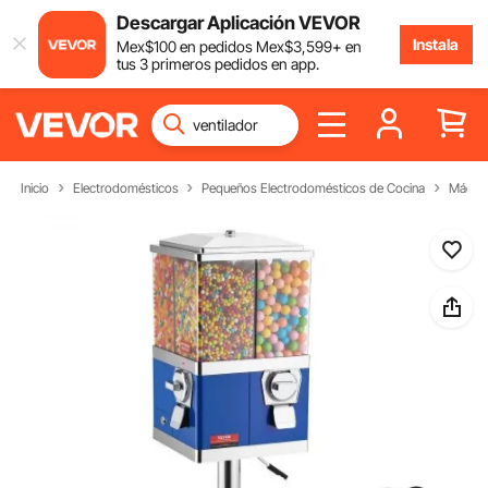
Descargar Aplicación VEVOR
Instala
Mex$
100
en pedidos
Mex$
3,599
+ en
tus 3 primeros pedidos en app.
Inicio
Electrodomésticos
Pequeños Electrodomésticos de Cocina
Máquin