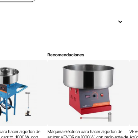
s tipos de azúcar.
Recomendaciones
de voltaje continua. El voltaje es ajustable y el cambio de
 a través del voltímetro.
 para hacer algodón de
Máquina eléctrica para hacer algodón de
VEVO
carrito, 1000 W, con
azúcar VEVOR de 1000 W, con recipiente de
Azúc