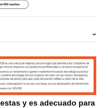
pulgadas /
MHTJJPH
las 166 reseñas
518 x 820
C01
x 1000
mm
Peso
Algodón de
corporal
azúcar
Potencia
del
Rendimiento
nominal
artículo
6
1000W
33,1 libras
piezas/mi
/ 15 kg
n
Ver todas las especificaciones
39,4 pulgadas / 518 x 820 x 1000 mm
 kg
fiestas y es adecuado para