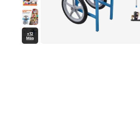
+12
Más