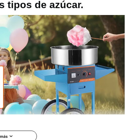
s tipos de azúcar.
%
°F / 118,3-226,2 ℃
le de grado alimenticio SUS201
motor de 1000 W y un recipiente para dulces más grande
por minuto. Esta máquina para hacer algodón de azúcar
Es perfecta para diversas fiestas y es adecuada para la
 más