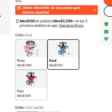
15%
.
¡Obtén
Mex$100
de descuento para
nuevos usuarios!
Mex$
100
en pedidos
Mex$
3,599
+ en tus 3
primeros pedidos en app.
Descarga Ahora
Color:
Azul
Rosa
Azul
Mex$7,689
Mex$7,601
Rojo
Mex$7,641
Estilo:
Con Carrito