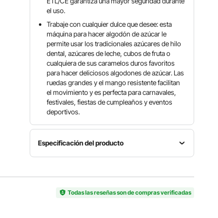
ETL/CE garantiza una mayor seguridad durante
el uso.
Trabaje con cualquier dulce que desee: esta
máquina para hacer algodón de azúcar le
permite usar los tradicionales azúcares de hilo
dental, azúcares de leche, cubos de fruta o
cualquiera de sus caramelos duros favoritos
para hacer deliciosos algodones de azúcar. Las
ruedas grandes y el mango resistente facilitan
el movimiento y es perfecta para carnavales,
festivales, fiestas de cumpleaños y eventos
deportivos.
Especificación del producto
Tamaño
del
Número
artículo
de
Todas las reseñas son de compras verificadas
20,4 x
modelo
Color
32,3 x
del
Azul
39,4
artículo