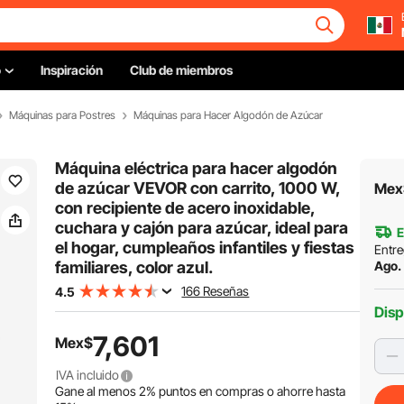
o
Inspiración
Club de miembros
Máquinas para Postres
Máquinas para Hacer Algodón de Azúcar
Máquina eléctrica para hacer algodón
de azúcar VEVOR con carrito, 1000 W,
Mex
con recipiente de acero inoxidable,
cuchara y cajón para azúcar, ideal para
E
el hogar, cumpleaños infantiles y fiestas
Entre
familiares, color azul.
Ago. 
166 Reseñas
4.5
Disp
7,601
Mex$
IVA incluido
Gane al menos
2%
puntos en compras o ahorre hasta