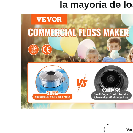
la mayoría de lo
Algodón de azúcar Rendimiento
6 piezas/min
Capacidad del recipiente para dulces
3,5 onzas ±5 
Rango de temperatura
244,9 x 439,2 
Material del recipiente para dulces
acero inoxidab
Esta máquina para hacer algodón de azúcar tiene un 
que produce aproximadamente 6 algodones de azúcar 
puede funcionar de forma continua durante una hora. 
Ver