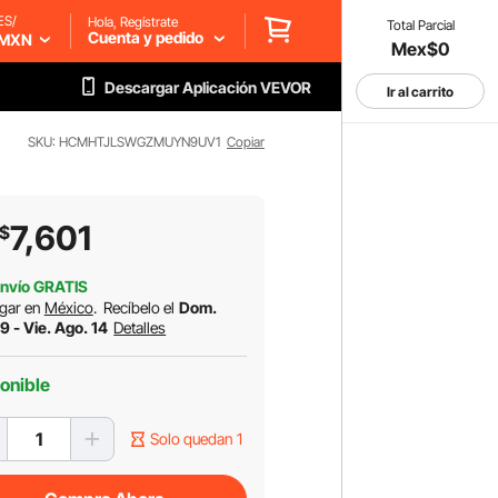
ES/
Hola, Regístrate
Total Parcial
Cuenta y pedido
MXN
Mex$0
Descargar Aplicación VEVOR
Ir al carrito
SKU: HCMHTJLSWGZMUYN9UV1
Copiar
7,601
$
nvío GRATIS
gar en
México
.
Recíbelo el
Dom.
9 - Vie. Ago. 14
Detalles
onible
Solo quedan 1