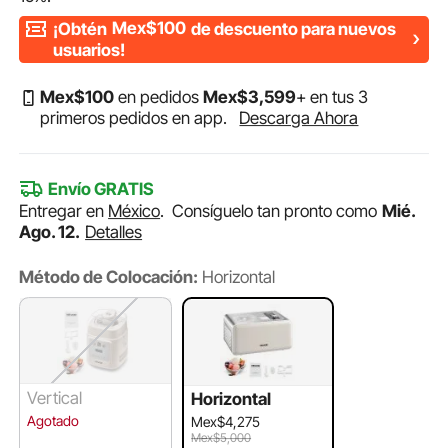
¡Obtén
Mex$100
de descuento para nuevos
usuarios!
Mex$
100
en pedidos
Mex$
3,599
+ en tus 3
primeros pedidos en app.
Descarga Ahora
Envío GRATIS
Entregar en
México
.
Consíguelo tan pronto como
Mié.
Ago. 12.
Detalles
Método de Colocación:
Horizontal
Vertical
Horizontal
Agotado
Mex$4,275
Mex$5,000