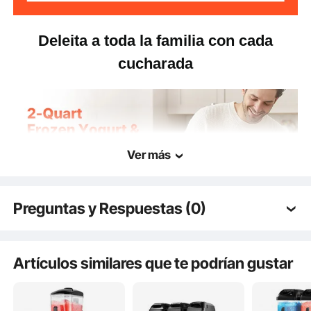
mm
Deleita a toda la familia con cada
27,56 lbs / 12,5 kg
Peso del producto
cucharada
Ver más
Preguntas y Respuestas (0)
Preguntas típicas sobre los productos:
¿Es duradero el producto? ...
Artículos similares que te podrían gustar
Haz la primera pregunta