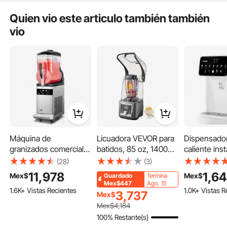
casa, restaurantes,
cafeterías y bares.
Quien vio este articulo también también
vio
Helado
Soberano
Máquina de
Licuadora VEVOR para
Dispensado
granizados comercial
batidos, 85 oz, 1400
caliente ins
Características clave
VEVOR, máquina de
W, licuadora
VEVOR, dis
(28)
(3)
bebidas congeladas
profesional con motor
de agua hir
11,978
1,6
Mex$
Mex$
Guardado
Termina
con un solo tanque de
potente, licuadora
sobremesa 
Mex$447
Ago. 15
1.6K+ Vistas Recientes
1.0K+ Vistas R
12 L, máquina de acero
multifuncional para
temperatura
3,737
Mex$
inoxidable para
procesar alimentos
volúmenes 
Mex$
4,184
preparar 48 tazas de
con cubierta antirruido
ajustables, 
100% Restante(s)
margaritas, batidos y
para batidos, zumos y
agua extraíb