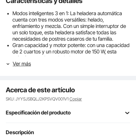
Características y detalles
Modos inteligentes 3 en 1: La heladera automática
cuenta con tres modos versátiles: helado,
enfriamiento y mezcla. Con un simple interruptor de
un solo toque, esta heladera satisface todas las
necesidades de postres caseros de tu familia.
Gran capacidad y motor potente: con una capacidad
de 2 cuartos y un robusto motor de 150 W, esta
máquina para hacer helados con compresor
Ver más
produce sin esfuerzo suficiente helado para 1 a 3
personas, lo que garantiza un rendimiento rápido y
eficiente en todo momento.
Compresor integrado: La potente heladera con
Acerca de este artículo
compresor integrado prepara helado en tan solo 50-
60 minutos. No es necesario precongelar el
SKU: JYYSJSBQLJ2KPSVQV001V1
Copiar
recipiente; simplemente añade los ingredientes y
verás cómo se convierte rápidamente en un delicioso
Especificación del producto
helado casero.
Protección inteligente y disipación de calor: La
máquina para hacer helado sin precongelación
Número de
Descripción
cuenta con un apagado automático del motor para
SU-I84
modelo del