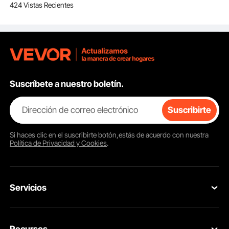
424 Vistas Recientes
sorbetes, 3 modos de
funcionamiento, ideal
para la cocina del
hogar.
Suscríbete a nuestro boletín.
Dirección de correo electrónico
Suscribirte
Si haces clic en el
suscribirte
botón,estás de acuerdo con nuestra
Política de Privacidad y Cookies
.
Servicios
Contacta con nosotros
Recursos