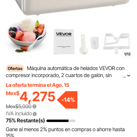
1/12
Máquina automática de helados VEVOR con
Ofertas
compresor incorporado, 2 cuartos de galón, sin
...
congelación previa, máquina eléctrica para hacer
La oferta termina el Ago. 15
helados y sorbetes, 3 modos de funcionamiento, ideal
4,275
Mex$
para la cocina del hogar.
-
14
%
Mex$5,000
IVA incluido
75% Restante(s)
Gane al menos
2%
puntos en compras o ahorre hasta
15%
.