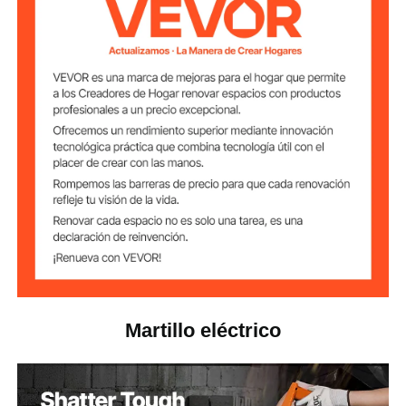
Potencia del
2200 vatios
motor
Tamaño del
1-1/8"
portabrocas
Tipo de
hexagonal
portabrocas
Cincel de pala
17,3''/440 mm
para arcilla
16,1''/410 mm
Cincel raspador
14,9''/380 mm
Cincel plano
Martillo eléctrico
14,9''/380 mm
Cincel de punta