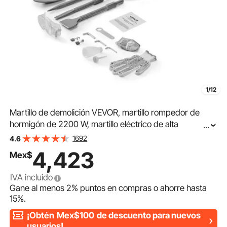
1/12
Martillo de demolición VEVOR, martillo rompedor de
hormigón de 2200 W, martillo eléctrico de alta
...
resistencia de 1350 BPM, 4 cinceles con estuche, color
1692
4.6
negro
4,423
Mex$
IVA incluido
Gane al menos
2%
puntos en compras o ahorre hasta
15%
.
¡Obtén
Mex$100
de descuento para nuevos
usuarios!