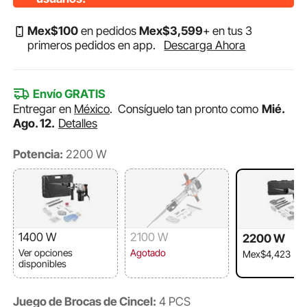
Mex$
100
en pedidos
Mex$
3,599
+ en tus 3
primeros pedidos en app.
Descarga Ahora
Envío GRATIS
Entregar en
México
.
Consíguelo tan pronto como
Mié.
Ago. 12.
Detalles
Potencia:
2200 W
1400 W
2100 W
2200 W
Ver opciones
Agotado
Mex$4,423
disponibles
Juego de Brocas de Cincel:
4 PCS