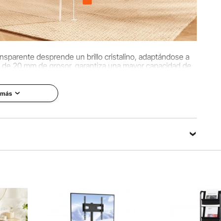
ansparente desprende un brillo cristalino, adaptándose a
el de 20 mm de grosor, garantiza una mayor capacidad de
bilidad que una mesa de madera.
 más