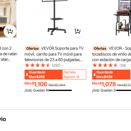
crílica crea un pequeño espacio de almacenamiento a tu
 sus pertenencias personales al alcance de su mano!
 con 2
VEVOR Soporte para TV
VEVOR - Sop
Ofertas
Ofertas
a de ratán
móvil, carrito para TV móvil para
tocadiscos de vinilo d
ratán
televisores de 23 a 60 pulgadas,
con estación de carga
a de estar,
soporte para TV portátil ajustable
USB, soporte para to
(292)
(34)
 de TV,
en altura con ruedas, con bandeja
estante para exhibir d
Guardado
Termina
Guardado
para dispositivos audiovisuales,
sala de estar y dormito
Mex$258
Agosto 14
Mex$458
soporte para TV rodante con
negro
1,106
1,078
Mex$
Mex$
Mex$1,364
Mex$1,5
soporte para dormitorio, sala de
¡Solo Quedan 4!
¡Solo Quedan 3!
estar
vio