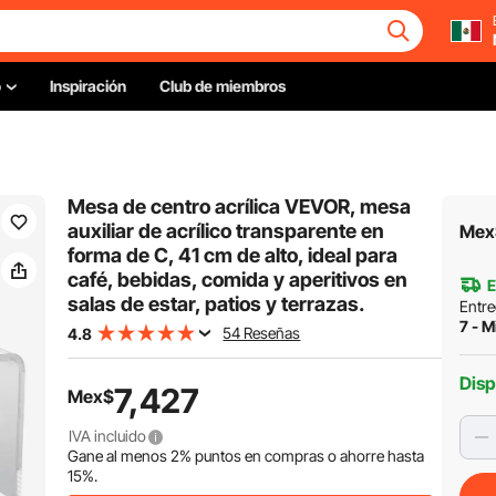
o
Inspiración
Club de miembros
Mesa de centro acrílica VEVOR, mesa
auxiliar de acrílico transparente en
Mex
forma de C, 41 cm de alto, ideal para
café, bebidas, comida y aperitivos en
E
salas de estar, patios y terrazas.
Entre
7 - M
54 Reseñas
4.8
Disp
7,427
Mex$
IVA incluido
Gane al menos
2%
puntos en compras o ahorre hasta
15%
.