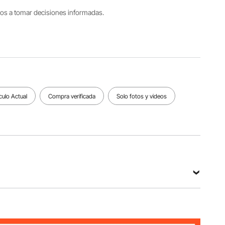
tros a tomar decisiones informadas.
Tamaño
del
Peso del
Capacidad
producto
producto
de carga
32 x 15,8
30,8
≤ 110
x 16,3
libras/13,9
libras/50
pulgadas/
5 kg
kg
813 x 401
x 414 mm
culo Actual
Compra verificada
Solo fotos y videos
Ver todas las especificaciones