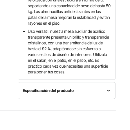
soportando una capacidad de peso de hasta 50
kg. Las almohadillas antideslizantes en las
patas de la mesa mejoran la estabilidad y evitan
rayones en el piso.
Uso versátil: nuestra mesa auxiliar de acrílico
transparente presenta un brillo y transparencia
cristalinos, con una transmitancia de luz de
hasta el 92 %, adaptándose sin esfuerzo a
varios estilos de diseño de interiores. Utilízalo
en el salón, en el patio, en el patio, etc. Es
práctico cada vez que necesitas una superficie
para poner tus cosas.
Especificación del producto
Número
Grosor de
de
Material
placa
modelo
principal
0,8
JYFT-
Acrílico
pulgada/2
003M
0 mm