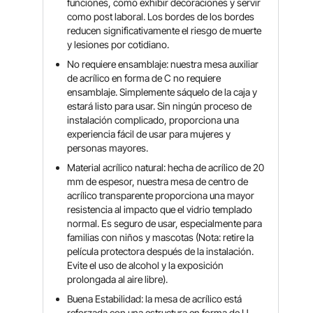
funciones, como exhibir decoraciones y servir
como post laboral. Los bordes de los bordes
reducen significativamente el riesgo de muerte
y lesiones por cotidiano.
No requiere ensamblaje: nuestra mesa auxiliar
de acrílico en forma de C no requiere
ensamblaje. Simplemente sáquelo de la caja y
estará listo para usar. Sin ningún proceso de
instalación complicado, proporciona una
experiencia fácil de usar para mujeres y
personas mayores.
Material acrílico natural: hecha de acrílico de 20
mm de espesor, nuestra mesa de centro de
acrílico transparente proporciona una mayor
resistencia al impacto que el vidrio templado
normal. Es seguro de usar, especialmente para
familias con niños y mascotas (Nota: retire la
película protectora después de la instalación.
Evite el uso de alcohol y la exposición
prolongada al aire libre).
Buena Estabilidad: la mesa de acrílico está
reforzada con una estructura en forma de U,