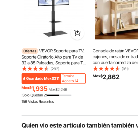
Con una altura de 414 mm, nuestra mesa de centro a
alrededor. ¡Proporcione un acceso conveniente a
VEVOR Soporte para TV,
Consola de ratán VEVOR
Ofertas
cajones, mesa de entrad
Soporte Giratorio Alto para TV de
con puerta corrediza de 
32 a 85 Pulgadas, Soporte para TV
natural, consola para sal
de Piso portátil Ajustable en Altura
(292)
(181)
estudio, entrada o pared
con Base de Vidrio Templado para
2,862
Termina
Mex$
Guardado
Mex$311
color natural.
Dormitorio, Sala de Estar
Agosto 14
1,935
Mex$
Mex$2,246
¡Solo Quedan 2!
156 Vistas Recientes
Quien vio este articulo también también 