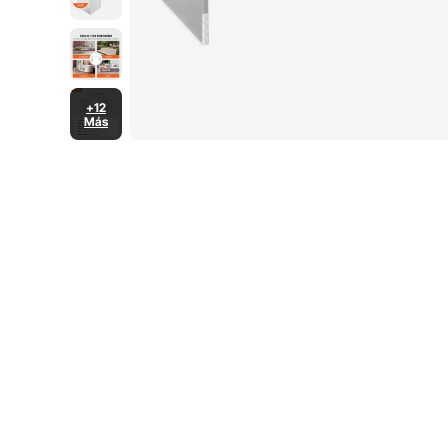
+12
Más