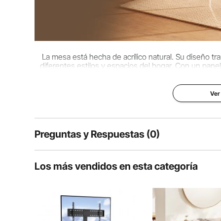
La mesa está hecha de acrílico natural. Su diseño tr
diferentes estilos y espacios del hogar. Con un pan
carga y ofrece la misma esta
Ver
Preguntas y Respuestas (0)
Preguntas típicas sobre productos:
Los más vendidos en esta categoría
¿Es duradero el producto?
Haz la primera pregunta