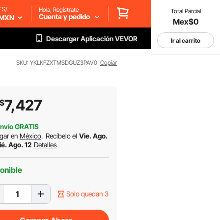
ES/
Hola, Regístrate
Total Parcial
Cuenta y pedido
MXN
Mex$0
Descargar Aplicación VEVOR
Ir al carrito
SKU: YKLKFZXTMSDGUZ3PAV0
Copiar
7,427
$
nvío GRATIS
gar en
México
.
Recíbelo el
Vie. Ago.
ié. Ago. 12
Detalles
onible
Solo quedan 3