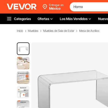
Entregar en
México
Categorías
Ofertas
Los Más Vendidos
Nuev
Inicio
Muebles
Muebles de Sala de Estar
Mesa de Acrílico