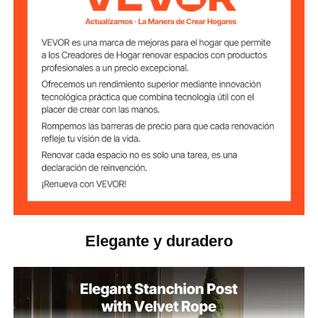
φ1,89 x 31,5 pulgadas / φ48
Tamaño del poste
x 800 mm
φ11,81 x 1,57 pulgadas /
Tamaño de la
base
φ300 x 40 mm
0,55 libra / 0,25 kg
Peso base vacío
Peso con arena
7,72 libras / 3,5 kg
(máximo)
Peso lleno de
5,73 libras / 2,6 kg
agua (máximo)
Elegante y duradero
13,56 libras / 6,15 kg
Peso del conjunto
Peso de un solo
2,87 libras / 1,3 kg
poste (vacío)