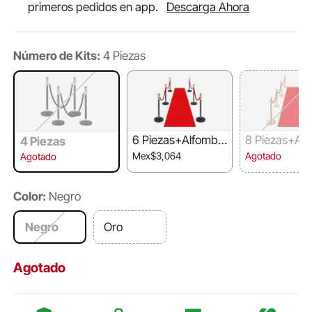
primeros pedidos en app.
Descarga Ahora
Número de Kits:
4 Piezas
6 Piezas+Alfombr
8 Piezas+Al
4 Piezas
a
a
Mex$3,064
Agotado
Agotado
Color:
Negro
Negro
Oro
Agotado