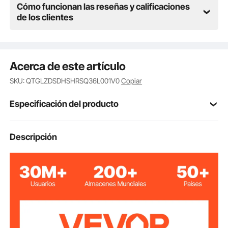
Cómo funcionan las reseñas y calificaciones
de los clientes
Acerca de este artículo
SKU: QTGLZDSDHSHRSQ36L001V0
Copiar
Especificación del producto
Número de
Descripción
BLKYQ-4P (2R)
modelo del
producto
4 postes y 2 cuerdas
El juego incluye
Longitud de
4,92 pies / 1,50 m
cuerda de
terciopelo