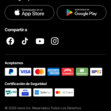
Términos & Condiciones
Métodos de Pago
Políticas de Privacidad
Ayuda & FAQs
Pro member program T&Cs
Compartir a
La cuerda de terciopelo grueso
Una cuerda suave y afelpada crea una atmósfera de entrada de
Aceptamos
alta gama
Certificación de Seguridad
© 2026 vevor.mx. Reservados Todos Los Derechos