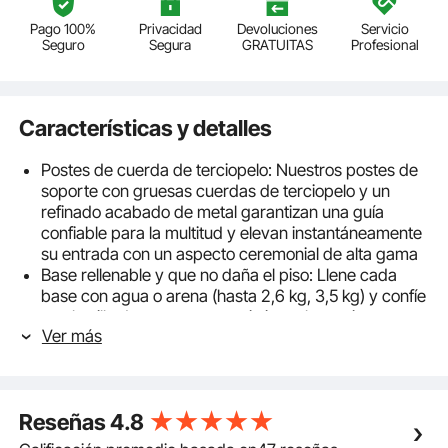
Pago 100%
Privacidad
Devoluciones
Servicio
Seguro
Segura
GRATUITAS
Profesional
Características y detalles
Postes de cuerda de terciopelo: Nuestros postes de
soporte con gruesas cuerdas de terciopelo y un
refinado acabado de metal garantizan una guía
confiable para la multitud y elevan instantáneamente
su entrada con un aspecto ceremonial de alta gama
Base rellenable y que no daña el piso: Llene cada
base con agua o arena (hasta 2,6 kg, 3,5 kg) y confíe
en el anillo de goma para resistir vuelcos mientras
Ver más
protege los pisos
Camino de entrada premium: El adaptador de
cuerda de 4 vías permite la conexión flexible de
múltiples cuerdas de terciopelo, lo que hace que la
Reseñas
4.8
barrera de control de multitudes sea fácil de crear un
camino de entrada elegante y organizado