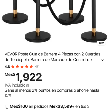
1/12
VEVOR Poste Guía de Barrera 4 Piezas con 2 Cuerdas
de Terciopelo, Barrera de Marcado de Control de
...
Multitudes con Base, para Cola de Separación de
47
4.8
Demarcación en Teatro Hotel Exposición, Negro
1,922
Mex$
IVA incluido
Gane al menos
2%
puntos en compras o ahorre hasta
15%
.
Mex$
100
en pedidos
Mex$
3,599
+ en tus 3