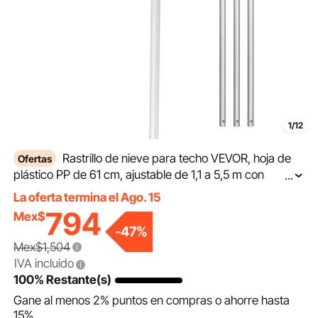
1/12
Rastrillo de nieve para techo VEVOR, hoja de
Ofertas
plástico PP de 61 cm, ajustable de 1,1 a 5,5 m con
...
ruedas, mango antideslizante, herramienta para quitar
La oferta termina el Ago. 15
nieve, ligero y apto para techos de casas, ideal para
794
Mex$
retirar hojas y escombros.
-
47
%
Mex$1,504
IVA incluido
100% Restante(s)
Gane al menos
2%
puntos en compras o ahorre hasta
15%
.