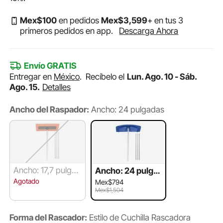
Mex$
100
en pedidos
Mex$
3,599
+ en tus 3
primeros pedidos en app.
Descarga Ahora
Envío GRATIS
Entregar en
México
.
Recíbelo el
Lun. Ago. 10 - Sáb.
Ago. 15.
Detalles
Ancho del Raspador:
Ancho: 24 pulgadas
Ancho: 17,7 pulgad
Ancho: 24 pulga
as
das
Agotado
Mex$794
Mex$1,504
Forma del Rascador:
Estilo de Cuchilla Rascadora