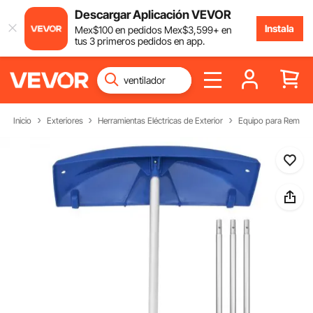
Descargar Aplicación VEVOR
Instala
Mex$
100
en pedidos
Mex$
3,599
+ en
tus 3 primeros pedidos en app.
Inicio
Exteriores
Herramientas Eléctricas de Exterior
Equipo para Remove