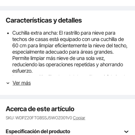
Características y detalles
Cuchilla extra ancha: El rastrillo para nieve para
techos de casas está equipado con una cuchilla de
60 cm para limpiar eficientemente la nieve del techo,
especialmente adecuado para áreas grandes.
Permite limpiar más nieve de una sola vez,
reduciendo las operaciones repetidas y ahorrando
esfuerzo.
Larga duración: El cabezal del rastrillo está fabricado
Ver más
con PP de alta resistencia. La resistencia al frío de
este rastrillo para techos reduce su probabilidad de
agrietarse o deformarse. El mango de aleación de
aluminio es resistente a la presión y no se dobla, lo
Acerca de este artículo
que garantiza estabilidad para un uso prolongado.
Mango ajustable: El rastrillo para nieve de techo
SKU: WDPZ20FTGBSSJ5WOZ001V0
Copiar
cuenta con un mango ajustable que se adapta a
diferentes alturas de techo, lo que permite retirarlo
Especificación del producto
fácilmente sin necesidad de escaleras. El diseño