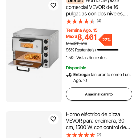
Horno de pizza
Ofertas
comercial VEVOR de 16
pulgadas con dos niveles,
horno eléctrico de acero
(4)
inoxidable con piedra y asa,
Termina Ago. 15
máquina multiusos para pizza
8,461
Mex$
de interior, ideal para
-
27%
Mex$11,516
restaurantes, hogares y
96% Restante(s)
pretzels horneados.
1.5K+ Vistas Recientes
Disponible
Entrega:
tan pronto como Lun.
Ago. 10
Añadir al carrito
Horno eléctrico de pizza
VEVOR para encimera, 30
cm, 1500 W, con control de
temperatura y temporizador
(2)