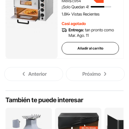
Mex$7,954
horneados.
¡Solo Quedan 4!
1.8K+ Vistas Recientes
Casi agotado
Entrega:
tan pronto como
Mar. Ago. 11
Añadir al carrito
Anterior
Próximo
También te puede interesar