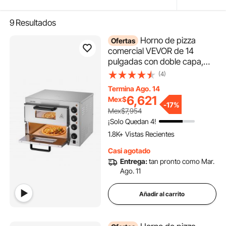
9
Resultados
Horno de pizza
Ofertas
comercial VEVOR de 14
pulgadas con doble capa,
horno eléctrico de acero
(4)
inoxidable con piedra y asa,
Termina Ago. 14
máquina multiusos para pizza
6,621
Mex$
de interior, ideal para
-
17%
Mex$7,954
restaurantes, hogares y
¡Solo Quedan 4!
pretzels horneados.
1.8K+ Vistas Recientes
Casi agotado
Entrega:
tan pronto como Mar.
Ago. 11
Añadir al carrito