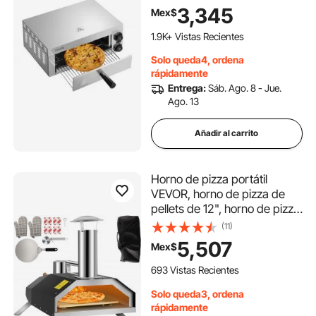
de 0 a 60 minutos, tecnología
3,345
Mex$
de horneado uniforme y
bandeja recogemigas fácil de
1.9K+ Vistas Recientes
limpiar, ideal para cocinas
Solo queda4, ordena
comerciales y domésticas.
rápidamente
Entrega:
Sáb. Ago. 8 - Jue.
Ago. 13
Añadir al carrito
Horno de pizza portátil
VEVOR, horno de pizza de
pellets de 12", horno de pizza
de acero inoxidable para
(11)
exteriores, horno de pizza de
5,507
Mex$
leña con patas plegables,
horno de leña portátil con
693 Vistas Recientes
accesorios completos y bolsa
Solo queda3, ordena
para pizza para exteriores C
rápidamente