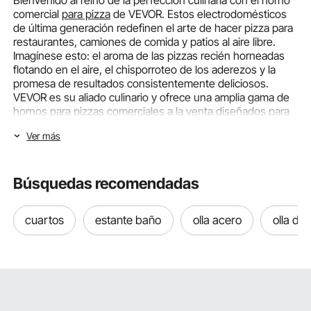
comercial
para pizza
de VEVOR. Estos electrodomésticos
de última generación redefinen el arte de hacer pizza para
restaurantes, camiones de comida y patios al aire libre.
Imagínese esto: el aroma de las pizzas recién horneadas
flotando en el aire, el chisporroteo de los aderezos y la
promesa de resultados consistentemente deliciosos.
VEVOR es su aliado culinario y ofrece una amplia gama de
hornos para pizzas comerciales a la venta diseñados para
mejorar sus esfuerzos gastronómicos. Descubra la
Ver más
innovación, la durabilidad y la eficiencia combinadas en
cada horno para pizzas de restaurante, prometiendo una
experiencia de cocina perfecta.
Búsquedas recomendadas
El viaje comienza con un compromiso con la excelencia, ya
que VEVOR no solo ofrece hornos para pizzas de primer
cuartos
estante baño
olla acero
olla de
nivel para restaurantes, sino que también tiene como
objetivo mejorar su viaje culinario. Nuestros hornos para
pizza están meticulosamente diseñados y adoptan la
última tecnología para satisfacer las demandas de las
cocinas comerciales de alto ritmo. Desde maravillas
eléctricas hasta clásicos de leña y soluciones eficientes a
gas, la gama de VEVOR garantiza que haya una