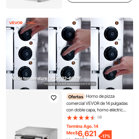
horno convencional
que es un horno de conveccion
horno gas propano
hornos de piedra
que horno es mejor
ver horno pizzero
hornos con piedra
Horno de pizza
Ofertas
comercial VEVOR de 14 pulgadas
con doble capa, horno eléctrico
de acero inoxidable con piedra y
(4)
asa, máquina multiusos para
Termina Ago. 14
pizza de interior, ideal para
6,621
Mex$
restaurantes, hogares y pretzels
-
17%