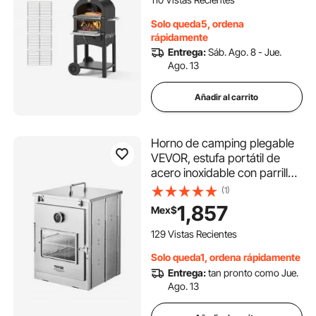
Temperatura Máxima de 540
°C para Asar, 540 x 445 x
Solo queda5, ordena
1420 mm, Negro
rápidamente
Entrega:
Sáb. Ago. 8 - Jue.
Ago. 13
Añadir al carrito
Horno de camping plegable
VEVOR, estufa portátil de
acero inoxidable con parrilla
de 3 niveles, asa y
(1)
termómetro, ideal para usar
1,857
Mex$
con leña y estufas de
propano, para hornear pan,
129 Vistas Recientes
pizza y cocinar al aire libre.
Solo queda1, ordena rápidamente
Entrega:
tan pronto como Jue.
Ago. 13