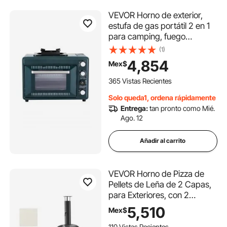
VEVOR Horno de exterior,
estufa de gas portátil 2 en 1
para camping, fuego
ajustable, temporizador de
(1)
60 minutos, resistente al
4,854
Mex$
viento, con parrilla y bandeja
para asar, ideal para
365 Vistas Recientes
camping, picnics en el jardín
Solo queda1, ordena rápidamente
y cocina al aire libre.
Entrega:
tan pronto como Mié.
Ago. 12
Añadir al carrito
VEVOR Horno de Pizza de
Pellets de Leña de 2 Capas,
para Exteriores, con 2
Ruedas Extraíbles, Máquina
5,510
Mex$
para Hacer Pizzas con Una
110 Vistas Recientes