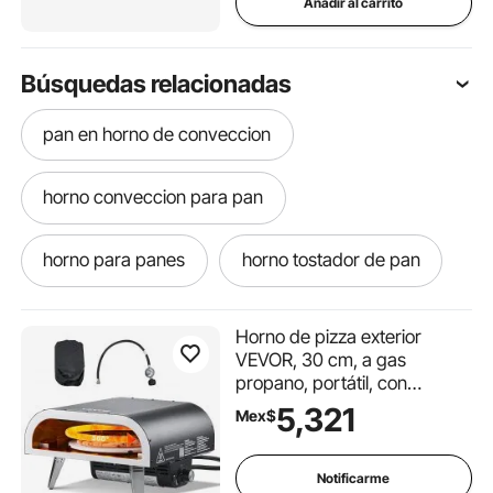
Añadir al carrito
Búsquedas relacionadas
pan en horno de conveccion
horno conveccion para pan
horno para panes
horno tostador de pan
horno para pan
horno pan
Horno de pizza exterior
VEVOR, 30 cm, a gas
propano, portátil, con
como usar horno de conveccion
rotación eléctrica, piedra
5,321
Mex$
para pizza gruesa, bolsa de
como hacer un horno para fundir oro
transporte, ideal para patio,
jardín, camping, color negro.
Notificarme