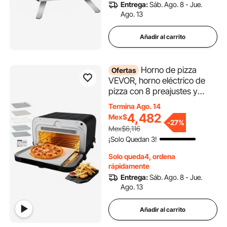
Entrega:
Sáb. Ago. 8 - Jue.
Ago. 13
Añadir al carrito
Horno de pizza
Ofertas
VEVOR, horno eléctrico de
pizza con 8 preajustes y
freidora de aire, máquina
Termina Ago. 14
para hacer pizza de interior
4,482
Mex$
-
27%
de 12 pulgadas con control
Mex$6,116
inteligente, temperatura
¡Solo Quedan 3!
máxima de 750 °F, resistente
al agua IPX4, horno de pizza
Solo queda4, ordena
de encimera con piedra para
rápidamente
pizza y cesta para freír.
Entrega:
Sáb. Ago. 8 - Jue.
Ago. 13
Añadir al carrito