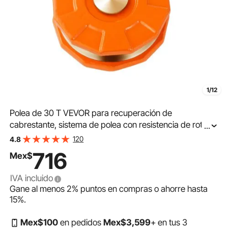
1/12
Polea de 30 T VEVOR para recuperación de
cabrestante, sistema de polea con resistencia de rotura
...
de 30 000 kg y cuerda de 1,0 a 1,4 cm, accesorio
120
4.8
todoterreno resistente para remolque y recuperación en
716
Mex$
camiones, tractores, vehículos todo terreno y UTV.
IVA incluido
Gane al menos
2%
puntos en compras o ahorre hasta
15%
.
Mex$
100
en pedidos
Mex$
3,599
+ en tus 3