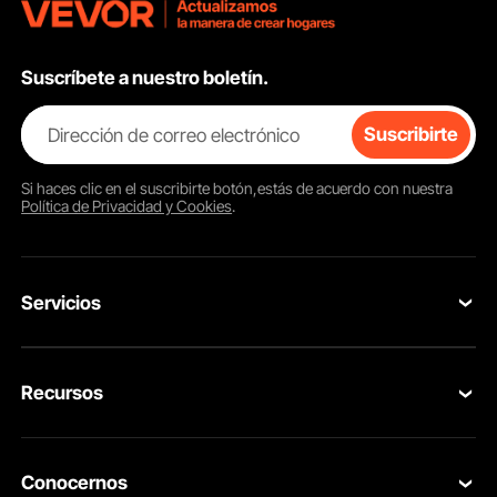
Suscríbete a nuestro boletín.
Dirección de correo electrónico
Suscribirte
Si haces clic en el
suscribirte
botón,estás de acuerdo con nuestra
Política de Privacidad y Cookies
.
Servicios
Contacta con nosotros
Recursos
Tus Pedidos
Programa para Miembros
Devolución & Reembolso
Conocernos
Pro member program