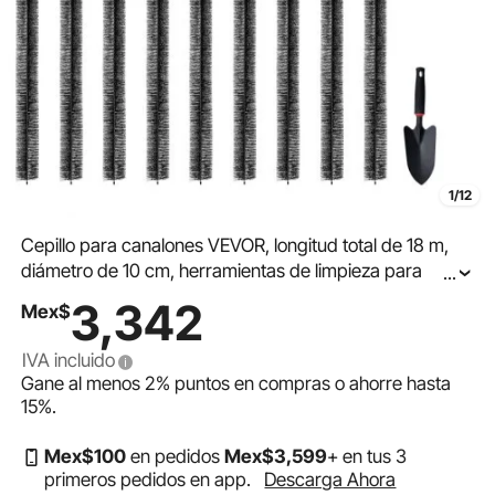
1/12
Cepillo para canalones VEVOR, longitud total de 18 m,
diámetro de 10 cm, herramientas de limpieza para
...
canalones, cepillo para canalones a nivel del suelo,
3,342
Mex$
protector de hojas para canalones de 12,7 cm, limpia
fácilmente hojas y escombros del techo, paquete de 20
IVA incluido
Gane al menos
2%
puntos en compras o ahorre hasta
15%
.
Mex$
100
en pedidos
Mex$
3,599
+ en tus 3
primeros pedidos en app.
Descarga Ahora