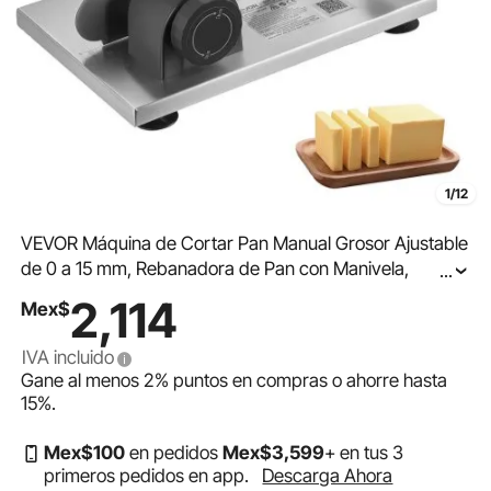
1/12
VEVOR Máquina de Cortar Pan Manual Grosor Ajustable
de 0 a 15 mm, Rebanadora de Pan con Manivela,
...
Cuchilla de Acero Inoxidable Microdentada, para
2,114
Mex$
Cocina, Panadería, Fiestas, 310 x 255 x 190 mm
IVA incluido
Gane al menos
2%
puntos en compras o ahorre hasta
15%
.
Mex$
100
en pedidos
Mex$
3,599
+ en tus 3
primeros pedidos en app.
Descarga Ahora