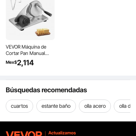
VEVOR Máquina de
Cortar Pan Manual
Grosor Ajustable de 0
2,114
Mex$
a 15 mm, Rebanadora
de Pan con Manivela,
Cuchilla de Acero
Inoxidable
Búsquedas recomendadas
Microdentada, para
Cocina, Panadería,
Fiestas, 310 x 255 x
cuartos
estante baño
olla acero
olla de
190 mm