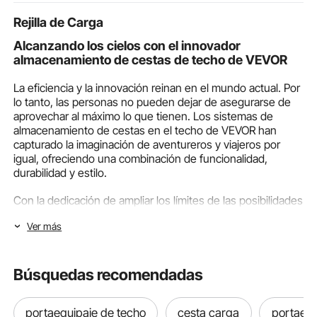
Rejilla de Carga
Alcanzando los cielos con el innovador
almacenamiento de cestas de techo de VEVOR
La eficiencia y la innovación reinan en el mundo actual. Por
lo tanto, las personas no pueden dejar de asegurarse de
aprovechar al máximo lo que tienen. Los sistemas de
almacenamiento de cestas en el techo de VEVOR han
capturado la imaginación de aventureros y viajeros por
igual, ofreciendo una combinación de funcionalidad,
durabilidad y estilo.
Con la dedicación de ampliar los límites de las posibilidades
de almacenamiento, estas cestas tienen características
Ver más
innovadoras y ofrecen beneficios prácticos, lo que las
hace muy buscadas. Combinan a la perfección tecnología
de vanguardia con usos prácticos, lo que los hace
indispensables.
Búsquedas recomendadas
Una canasta que puede asegurar al techo de su vehículo
portaequipaje de techo
cesta carga
portaequ
para permitir el almacenamiento, las canastas de techo de