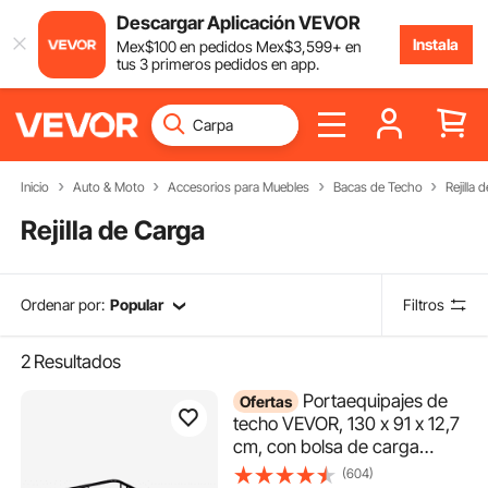
Descargar Aplicación VEVOR
Instala
Mex$
100
en pedidos
Mex$
3,599
+ en
tus 3 primeros pedidos en app.
Inicio
Auto & Moto
Accesorios para Muebles
Bacas de Techo
Rejilla 
Rejilla de Carga
Ordenar por:
Popular
Filtros
2
Resultados
Portaequipajes de
Ofertas
techo VEVOR, 130 x 91 x 12,7
cm, con bolsa de carga
impermeable de 4,8 m³,
(604)