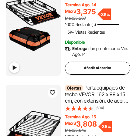
capacidad de 91 kg,
Termina Ago. 14
portaequipajes universal
3,375
Mex$
para SUV y camionetas.
-
36%
Mex$5,267
100% Restante(s)
1.5K+ Vistas Recientes
Disponible
Entrega:
tan pronto como Vie.
Ago. 14
Añadir al carrito
Portaequipajes de
Ofertas
techo VEVOR, 162 x 99 x 15
cm, con extensión, de acero
resistente, capacidad de 90
(604)
kg, universal, para SUV y
Termina Ago. 15
camionetas.
3,808
Mex$
-
35%
Mex$5,849