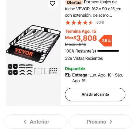
Portaequipajes de
Ofertas
techo VEVOR, 162 x 99 x 15 cm,
con extensión, de acero
resistente, capacidad de 90 kg,
(604)
universal, para SUV y
Termina Ago. 15
camionetas.
3,808
Mex$
-
35%
Mex$5,849
100% Restante(s)
328 Vistas Recientes
Disponible
Entrega:
Lun. Ago. 10 - Sáb.
Ago. 15
Añadir al carrito
Anterior
Próximo